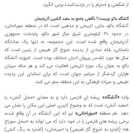
از شگفتی و احترام را در بازدیدکننده برمی انگیزد.
آتشگاه باکو چیست؟ نگاهی جامع به معبد آتشین آذربایجان
آتشگاه باکو، بنایی تاریخی و مذهبی است که در منطقه سوراخانی،
در حدود ۳۰ کیلومتری شرق مرکز شهر باکو، پایتخت جمهوری
آذربایجان، واقع شده است. این مجموعه، نه تنها یک عبادتگاه
باستانی، بلکه نمادی از پدیده خروج گاز طبیعی از زمین است که
سال ها مورد تقدس پیروان ادیان مختلف بوده است. امروزه، آتشگاه
باکو به عنوان یک موزه تاریخی فعالیت می کند و هر ساله میزبان
هزاران گردشگر از سراسر جهان است که برای تماشای این پدیده
طبیعی و میراث فرهنگی به این منطقه سفر می کنند.
واژه
«آتشگاه»
ریشه ای فارسی دارد و به معنای «محل آتش» یا
«معبد آتش» است که به وضوح کاربری اصلی این مکان را نشان می
دهد. نام منطقه
«سوراخانی»
نیز که این آتشگاه در آن واقع شده،
برخی ریشه های فارسی را در خود دارد که می تواند به «محل سوراخ
ها» (اشاره به خروج گاز طبیعی) یا «سرخانی» (اشاره به رنگ آتش)