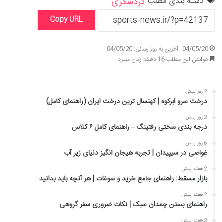
دسته بندی مطلب
گردشگری
Copy URL
04/05/20
آخرین به روز رسانی: 04/05/20
خواندن این مطلب 16 دقیقه زمان میبرد
2 روز پیش
درخت سرو ابرکوه | کهنسال ترین درخت ایران (راهنمای کامل)
3 روز پیش
درجه بندی سختی رفتینگ – راهنمای کامل ۶ کلاس
6 روز پیش
غواصی در سیپیدان | تجربه هیجان انگیز دنیای زیر آب
2 هفته پیش
بازار مسقط: راهنمای جامع خرید و سوغات | هر آنچه باید بدانید
2 هفته پیش
راهنمای بستن چمدان سبک | نکات ضروری سفر گروهی
3 هفته پیش