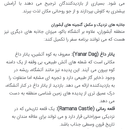
می شود. بسیاری از بازدیدکنندگان ترجیح می دهند با آرامش
بیشتری به کاوش بپردازند و از جو روحانی مکان لذت ببرند.
جاذبه های نزدیک و مکمل: گنجینه های آبشوران
منطقه آبشوران، علاوه بر آتشگاه باکو، میزبان جاذبه های دیگری نیز
هست که می توانند برنامه سفر را تکمیل کنند:
یانار داغ (Yanar Dag):
معروف به کوه آتشین، یانار داغ
مکانی است که شعله های آتش طبیعی، بی وقفه از یک دامنه
کوه بیرون می آیند. این پدیده نیز مانند آتشگاه، ریشه در
وجود ذخایر گاز طبیعی دارد و تجربه ای مشابه اما متفاوت را
به بازدیدکننده ارائه می دهد. بازدید از یانار داغ در کنار آتشگاه،
درک عمیق تری از پدیده های زمین شناسی منطقه به دست
می دهد.
قلعه رمانی (Ramana Castle):
یک قلعه تاریخی که در
نزدیکی سوراخانی قرار دارد و می تواند برای علاقه مندان به
تاریخ قرون وسطی جذاب باشد.