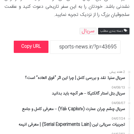
نشدنی باشد. خودتان را به این سفر تاریخی دعوت کنید و عظمت
سلجوقیان بزرگ را از نزدیک تجربه نمایید.
سریال
دسته بندی مطلب
Copy URL
2 هفته پیش
سریال سنیا: نقد و بررسی کامل | چرا این اثر “فوق العاده” است؟
04/08/13
سریال بتل استار گالکتیکا – هر آنچه باید بدانید
04/08/07
سریال چشم چران عمارت (Yalı Çapkını) – معرفی کامل و جامع
04/07/24
تجربیات سریالی لین (Serial Experiments Lain) | معرفی انیمه