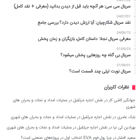
04/07/02
سریال سی سی: هر آنچه باید قبل از دیدن بدانید (معرفی + نقد کامل)
04/07/01
نقد سریال شکارچیان: آیا ارزش دیدن دارد؟ بررسی جامع
04/06/13
معرفی سریال نجلا: داستان کامل، بازیگران و زمان پخش
01/09/25
سریال بی گناه چه روزهایی پخش میشود؟
01/08/01
سریال نوبت لیلی چند قسمت است؟
نظرات کاربران
جهانگیر کاشی کار
در
نقش اجاره جرثقیل در عملیات امداد و نجات و بحران های
شهری
بابک عامری
در
نقش اجاره جرثقیل در عملیات امداد و نجات و بحران های شهری
بهرادین کی نیا
در
نقش اجاره جرثقیل در عملیات امداد و نجات و بحران های شهری
سعید افشار
در
چرا رول فوم EVA انتخاب اول در پروژه‌های صنعتی است؟