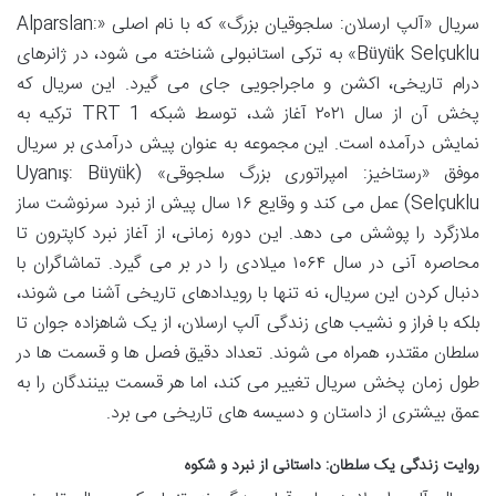
سریال «آلپ ارسلان: سلجوقیان بزرگ» که با نام اصلی «Alparslan:
Büyük Selçuklu» به ترکی استانبولی شناخته می شود، در ژانرهای
درام تاریخی، اکشن و ماجراجویی جای می گیرد. این سریال که
پخش آن از سال ۲۰۲۱ آغاز شد، توسط شبکه TRT 1 ترکیه به
نمایش درآمده است. این مجموعه به عنوان پیش درآمدی بر سریال
موفق «رستاخیز: امپراتوری بزرگ سلجوقی» (Uyanış: Büyük
Selçuklu) عمل می کند و وقایع ۱۶ سال پیش از نبرد سرنوشت ساز
ملازگرد را پوشش می دهد. این دوره زمانی، از آغاز نبرد کاپترون تا
محاصره آنی در سال ۱۰۶۴ میلادی را در بر می گیرد. تماشاگران با
دنبال کردن این سریال، نه تنها با رویدادهای تاریخی آشنا می شوند،
بلکه با فراز و نشیب های زندگی آلپ ارسلان، از یک شاهزاده جوان تا
سلطان مقتدر، همراه می شوند. تعداد دقیق فصل ها و قسمت ها در
طول زمان پخش سریال تغییر می کند، اما هر قسمت بینندگان را به
عمق بیشتری از داستان و دسیسه های تاریخی می برد.
روایت زندگی یک سلطان: داستانی از نبرد و شکوه