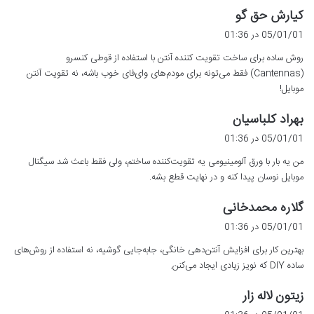
گ
کیارش حق گو
ف
05/01/01 در 01:36
ت
روش ساده برای ساخت تقویت کننده آنتن با استفاده از قوطی کنسرو
:
(Cantennas) فقط می‌تونه برای مودم‌های وای‌فای خوب باشه، نه تقویت آنتن
موبایل!
گ
بهراد کلباسیان
ف
05/01/01 در 01:36
ت
من یه بار با ورق آلومینیومی یه تقویت‌کننده ساختم، ولی فقط باعث شد سیگنال
:
موبایل نوسان پیدا کنه و در نهایت قطع بشه.
گ
گلاره محمدخانی
ف
05/01/01 در 01:36
ت
بهترین کار برای افزایش آنتن‌دهی خانگی، جابه‌جایی گوشیه، نه استفاده از روش‌های
:
ساده DIY که نویز زیادی ایجاد می‌کنن.
گ
زیتون لاله زار
ف