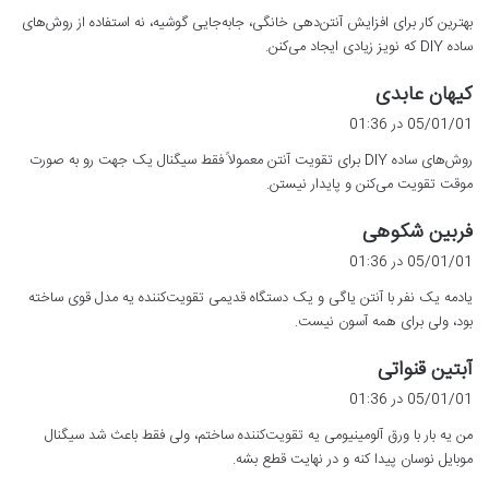
ت
بهترین کار برای افزایش آنتن‌دهی خانگی، جابه‌جایی گوشیه، نه استفاده از روش‌های
:
ساده DIY که نویز زیادی ایجاد می‌کنن.
گ
کیهان عابدی
ف
05/01/01 در 01:36
ت
روش‌های ساده DIY برای تقویت آنتن معمولاً فقط سیگنال یک جهت رو به صورت
:
موقت تقویت می‌کنن و پایدار نیستن.
گ
فربین شکوهی
ف
05/01/01 در 01:36
ت
یادمه یک نفر با آنتن یاگی و یک دستگاه قدیمی تقویت‌کننده یه مدل قوی ساخته
:
بود، ولی برای همه آسون نیست.
گ
آبتین قنواتی
ف
05/01/01 در 01:36
ت
من یه بار با ورق آلومینیومی یه تقویت‌کننده ساختم، ولی فقط باعث شد سیگنال
:
موبایل نوسان پیدا کنه و در نهایت قطع بشه.