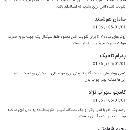
به جای ساخت تقویت کننده آنتن که ممکنه خطرناک باشه و به گوشی آسیب بزنه، یه
:
تقویت کننده آنتن ارزان بخرید که استاندارد باشه.
گ
سامان هوشمند
ف
05/01/01 در 01:36
ت
روش‌های ساده DIY برای تقویت آنتن معمولاً فقط سیگنال یک جهت رو به صورت
:
موقت تقویت می‌کنن و پایدار نیستن.
گ
پدرام تاجیک
ف
05/01/01 در 01:36
ت
کسی روش‌های ساخت آنتن تقویتی برای مودم‌های سیم‌کارتی رو تست کرده؟
:
این‌ها ممکنه بهتر جواب بدن.
گ
کامجو سهراب نژاد
ف
05/01/01 در 01:36
ت
یادمه یک نفر با آنتن یاگی و یک دستگاه قدیمی تقویت‌کننده یه مدل قوی ساخته
:
بود، ولی برای همه آسون نیست.
گ
رحیم شهامتی