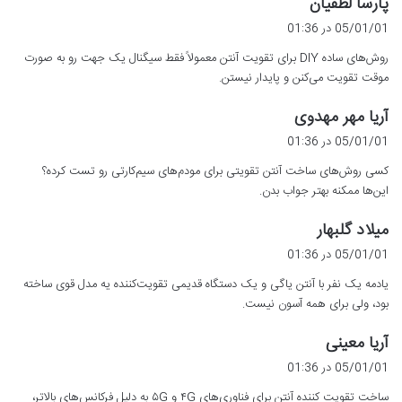
گ
پارسا لطفیان
ف
05/01/01 در 01:36
ت
روش‌های ساده DIY برای تقویت آنتن معمولاً فقط سیگنال یک جهت رو به صورت
:
موقت تقویت می‌کنن و پایدار نیستن.
گ
آریا مهر مهدوی
ف
05/01/01 در 01:36
ت
کسی روش‌های ساخت آنتن تقویتی برای مودم‌های سیم‌کارتی رو تست کرده؟
:
این‌ها ممکنه بهتر جواب بدن.
گ
میلاد گلبهار
ف
05/01/01 در 01:36
ت
یادمه یک نفر با آنتن یاگی و یک دستگاه قدیمی تقویت‌کننده یه مدل قوی ساخته
:
بود، ولی برای همه آسون نیست.
گ
آریا معینی
ف
05/01/01 در 01:36
ت
ساخت تقویت کننده آنتن برای فناوری‌های ۴G و ۵G به دلیل فرکانس‌های بالاتر،
: