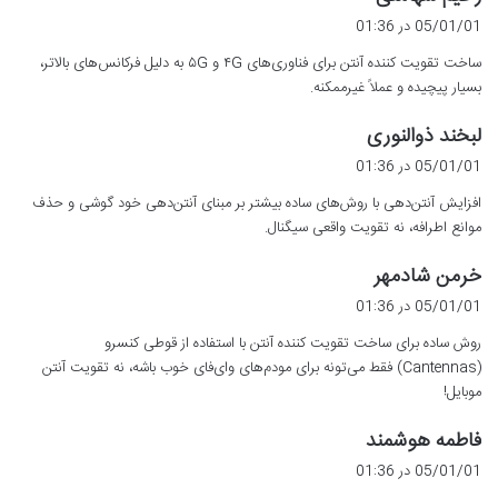
ف
05/01/01 در 01:36
ت
ساخت تقویت کننده آنتن برای فناوری‌های ۴G و ۵G به دلیل فرکانس‌های بالاتر،
:
بسیار پیچیده و عملاً غیرممکنه.
گ
لبخند ذوالنوری
ف
05/01/01 در 01:36
ت
افزایش آنتن‌دهی با روش‌های ساده بیشتر بر مبنای آنتن‌دهی خود گوشی و حذف
:
موانع اطرافه، نه تقویت واقعی سیگنال.
گ
خرمن شادمهر
ف
05/01/01 در 01:36
ت
روش ساده برای ساخت تقویت کننده آنتن با استفاده از قوطی کنسرو
:
(Cantennas) فقط می‌تونه برای مودم‌های وای‌فای خوب باشه، نه تقویت آنتن
موبایل!
گ
فاطمه هوشمند
ف
05/01/01 در 01:36
ت