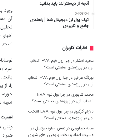
آنچه از دیسنترالند باید بدانید
ورود ب
04/08/04
آن دست
کیف پول ارز دیجیتال شما | راهنمای
جامع و کاربردی
تحلیل 
اخبار،
است.
نظرات کاربران
نوسانا
سعید افشار
در
چرا رول فوم EVA انتخاب
اول در پروژه‌های صنعتی است؟
سرمایه
یافت. 
بهرنگ عراقی
در
چرا رول فوم EVA انتخاب
اول در پروژه‌های صنعتی است؟
را، از
حوزه، 
محمد شاپوری
در
چرا رول فوم EVA
انتخاب اول در پروژه‌های صنعتی است؟
آنچه نی
دلارام گرگیج
در
چرا رول فوم EVA انتخاب
اهمیت د
اول در پروژه‌های صنعتی است؟
وقتی پا
سایه خداوردی
در
نقش اجاره جرثقیل در
همراه 
عملیات امداد و نجات و بحران های شهری