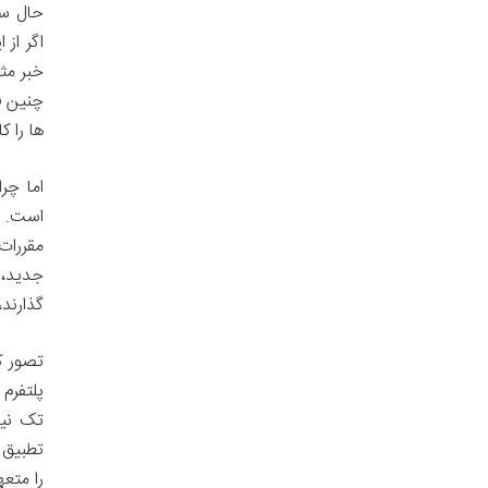
حال سر
اگر از
خبر مث
چنین ف
ها را 
اما چر
است. د
مقررات
جدید، 
گذارند
تصور کن
پلتفرم
تک نیا
تطبیق 
را متعه