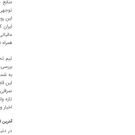
منابع 
توجهی 
این رو
ایران 
مالیات
همراه 
تیم تح
بررسی م
به شما
این قاب
صرافی ه
تازه و
اخبار 
آخرین اخ
در دنی