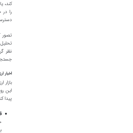
کند، ی
را در 
دسترسی
تصور ک
تحلیل 
نظر گر
جستجوی
اخبار ا
بازار 
این رو
پیدا کن
ق
ج
ب