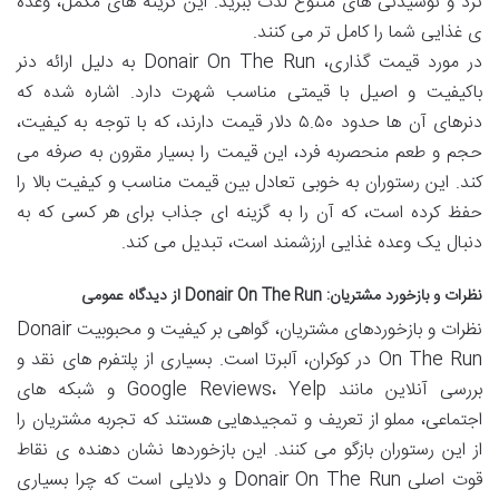
ترد و نوشیدنی های متنوع لذت ببرید. این گزینه های مکمل، وعده
ی غذایی شما را کامل تر می کنند.
در مورد قیمت گذاری، Donair On The Run به دلیل ارائه دنر
باکیفیت و اصیل با قیمتی مناسب شهرت دارد. اشاره شده که
دنرهای آن ها حدود ۵.۵۰ دلار قیمت دارند، که با توجه به کیفیت،
حجم و طعم منحصربه فرد، این قیمت را بسیار مقرون به صرفه می
کند. این رستوران به خوبی تعادل بین قیمت مناسب و کیفیت بالا را
حفظ کرده است، که آن را به گزینه ای جذاب برای هر کسی که به
دنبال یک وعده غذایی ارزشمند است، تبدیل می کند.
نظرات و بازخورد مشتریان: Donair On The Run از دیدگاه عمومی
نظرات و بازخوردهای مشتریان، گواهی بر کیفیت و محبوبیت Donair
On The Run در کوکران، آلبرتا است. بسیاری از پلتفرم های نقد و
بررسی آنلاین مانند Google Reviews، Yelp و شبکه های
اجتماعی، مملو از تعریف و تمجیدهایی هستند که تجربه مشتریان را
از این رستوران بازگو می کنند. این بازخوردها نشان دهنده ی نقاط
قوت اصلی Donair On The Run و دلایلی است که چرا بسیاری