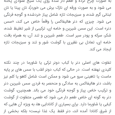
به صورت چرخ کرده و طعم دار شده روی یک سیخ عمودی پخته
می شود و به صورت ورقه ای نازک برش می خورد)، نان پیتا یا نان
لبنانی گرم شده، و سبزیجات تازه شامل پیاز خردشده و گوجه فرنگی
می شود. چیزی که دنر هالیفاکس را واقعاً خاص می کند، «سس
دنر» است. این سس شیرین و خامه ای، ترکیبی از شیر تغلیظ شده،
شکر، سرکه و پودر سیر است. طعم شیرین و تند آن، به همراه بافت
خامه ای، تعادل بی نظیری با گوشت شور و تند و سبزیجات تازه
ایجاد می کند.
تفاوت های اصلی دنر با کباب دونر ترکی یا شاورما در چند نکته
کلیدی نهفته است. در حالی که کباب دونر اغلب با سس های بر پایه
ماست یا تاهینی سرو می شود و ممکن است شامل کاهو یا کلم نیز
باشد، دنر هالیفاکس به سادگی و منحصر به فردی سس شیرین دنر
و ترکیب خاص پیاز و گوجه فرنگی خود می بالد. همچنین، گوشت
دنر به گونه ای خاص طعم دار می شود که طعمی متفاوت از گوشت
کبابی یا شاورما دارد. برای بسیاری از کانادایی ها، به ویژه آن هایی که
از شرق کانادا آمده اند، دنر فقط یک غذا نیست؛ بلکه بخشی از