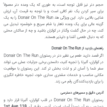
حجم دنر نیز قابل توجه است، به طوری که یک وعده دنر معمولاً
برای سیر کردن یک نفر کافی است و با توجه به قیمت آن، ارزش
غذایی بالایی دارد. این ویژگی ها، Donair On The Run را به یک
گزینه عالی برای یک وعده ناهار یا شام سریع و خوشمزه تبدیل می
کند، چه در حال گشت وگذار در کوکران باشید و چه از ساکنان محلی
که به دنبال طعمی آشنا و دلپذیر هستند.
راهنمای بازدید از Donair On The Run
اگر قصد دارید طعم بی نظیر دنر در رستوران Donair On The Run
در کوکران، آلبرتا را تجربه کنید، دانستن برخی جزئیات عملی می تواند
سفر شما را آسان تر و لذت بخش تر کند. این رستوران با موقعیت
مکانی مناسب و خدمات مشتری مداری خود، تجربه خاطره انگیزی
را برای بازدیدکنندگان رقم می زند.
آدرس دقیق و مسیرهای دسترسی
رستوران Donair On The Run در قلب کوکران، آلبرتا قرار دارد و
دسترسی به آن نسبتاً آسان است. آدرس دقیق آن
118 1st Ave