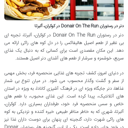
دنر در رستوران Donair On The Run در کوکران، آلبرتا
دنر در رستوران Donair On The Run در کوکران، آلبرتا، تجربه ای
بی نظیر از طعم اصیل هالیفاکس را در دل کوه های راکی ارائه می
دهد. این مکان مقصدی است برای کسانی که به دنبال یک غذای
سریع، خوشمزه و سرشار از طعم های آشنای دنر اصیل هستند.
در دنیای امروز، کشف تجربه های غذایی منحصربه فرد، بخش مهمی
از سفر و گشت وگذار محسوب می شود. در میان تنوع بی شمار
غذاها، دنر جایگاه ویژه ای در فرهنگ آشپزی کانادا، به ویژه در استان
های آتلانتیک، پیدا کرده است. این غذای محبوب، با طعم های
خاص و سس منحصربه فرد خود، طرفداران بسیاری دارد. کوکران،
آلبرتا، شهری که به خاطر مناظر طبیعی خیره کننده و نزدیکی به کوه
های راکی شهرت دارد، گنجینه ای پنهان برای دوست داران غذا نیز
در خود جای داده است. یکی از این گنجینه ها، رستوران Donair