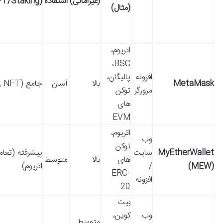
(غیرامانی)
استفاده
(DeFi/NFT/Staking)
(مثال)
اتریوم،
BSC،
افزونه
پالیگان،
MetaMask
بالا
آسان
جامع (DeFi, NFT)
مرورگر
توکن
های
EVM
اتریوم،
وب
توکن
MyEtherWallet
سایت
پیشرفته (تعامل
های
بالا
متوسط
(MEW)
/
اتریوم)
ERC-
افزونه
20
بیت
وب
کوین،
متوسط