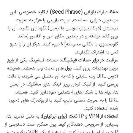
حفظ عبارت بازیابی (Seed Phrase) / کلید خصوصی:
این
مهمترین دارایی شماست. عبارت بازیابی را هرگز به صورت
دیجیتال (در کامپیوتر، موبایل یا ایمیل) نگهداری نکنید. آن را
روی کاغذ نوشته و در چندین مکان امن و آفلاین (مانند
گاوصندوق یا مکانی محرمانه) ذخیره کنید. هرگز آن را با هیچ
کس به اشتراک نگذارید.
مراقبت در برابر حملات فیشینگ:
حملات فیشینگ یکی از رایج
ترین تهدیدات برای کیف پول های تحت وب هستند. همیشه
آدرس URL وب سایتی را که به آن متصل می شوید، با دقت
بررسی کنید. از کلیک کردن روی لینک های مشکوک در ایمیل
ها، پیام ها یا شبکه های اجتماعی خودداری کنید. همیشه
URL را به صورت دستی تایپ کنید یا از بوکمارک های ذخیره
شده استفاده کنید.
استفاده از VPN و IP ثابت (برای ایرانیان):
به دلیل تحریم ها،
بسیاری از سرویس دهندگان کیف پول ممکن است دسترسی از
IPهای ایران را مسدود کنند. استفاده از یک VPN با کیفیت و