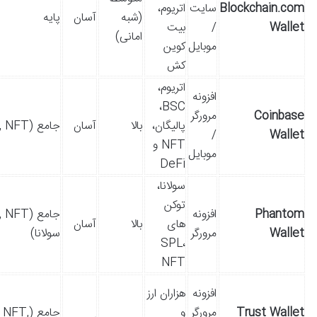
Blockchain.com
سایت
اتریوم،
(شبه
آسان
پایه
Wallet
/
بیت
امانی)
موبایل
کوین
کش
اتریوم،
افزونه
BSC،
Coinbase
مرورگر
پالیگان،
بالا
آسان
جامع (DeFi, NFT)
/
Wallet
NFT و
موبایل
DeFi
سولانا،
توکن
Phantom
افزونه
های
بالا
آسان
Wallet
مرورگر
سولانا)
SPL،
NFT
افزونه
هزاران ارز
Trust Wallet
مرورگر
و
جامع (NFT