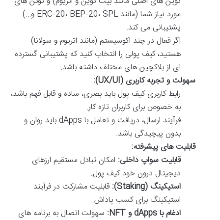
کوین های اصلی مانند بیت کوین و اتریوم) و توکن های
مورد نیاز شما (مانند ERC-20، BEP-20، SPL و…)
پشتیبانی می کند.
اگر فعال در چند اکوسیستم (مانند اتریوم و سولانا)
هستید، کیف پولی را انتخاب کنید که پشتیبانی گسترده
ای از بلاکچین های مختلف داشته باشد.
سهولت و تجربه کاربری (UX/UI):
رابط کاربری کیف پول باید بصری، ساده و قابل فهم باشد،
به خصوص برای کاربران تازه کار.
فرآیند ارسال، دریافت و تعامل با dApps باید روان و
بدون پیچیدگی باشد.
قابلیت های پیشرفته:
قابلیت سواپ داخلی:
امکان تبادل مستقیم ارزهای
دیجیتال درون خود کیف پول.
استیکینگ (Staking):
قابلیت مشارکت در فرآیند
استیکینگ برای کسب پاداش.
ادغام با dApps و NFT:
سهولت اتصال به برنامه های