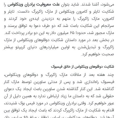
می‌شود، آشنا شدند. شاید بتوان
علت معروفیت برادران وینکلواس
را
شکایت تایلر و کامرون وینکلواس از مارک زاکربرگ دانست. تایلر و
کامرون، مارک زاکربرگ را متهم به دزدیدن ایده‌ی خود کردند و
سرانجام این شکایت باعث شد که دو طرف دعوا به توافق برسند و
مارک مجبور شد، حدودا ۶۵ میلیون دلار به این دو برادر پرداخت کند.
در بخش بعد در مورد داستان شکایت دوقلوهای وینکلواس از مارک
زاکربرگ و تبدیل‌شدن به اولین میلیاردرهای دنیای کریپتو بیشتر
صحبت خواهیم کرد.
شکایت دوقلوهای وینکلواس از خالق فیسبوک
چند هفته بعد از ملاقات مارک زاکربرگ و دوقلوهای وینکلواس،
فیسبوک راه‌اندازی شد و پس از مدتی ساورین توسط مارک کنار
گذاشته شد. این کنار گذاشته شدن ساورین باعث ایجاد یک دعوای
حقوقی شد که به داستان ما زیاد ارتباطی ندارد به همین دلیل از آن
عبور خواهیم کرد. وقتی برادران وینکلواس در مورد فیس بوک شنیدند،
اقدام به شکایت از مارک زاکربرگ کردند که باعث ایجاد یک توافق بین
آن‌ها شد. دوقلوهای وینکلواس بر اساس توافقی مبلغ ۶۵ میلیون دلار