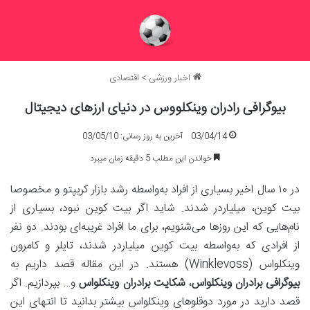
اخبار ورزشی
>
اقتصادی
بیوگرافی رادران وینکلووس در دنیای ارزهای دیجیتال
03/04/14
آخرین به روز رسانی: 03/05/10
خواندن این مطلب 5 دقیقه زمان میبرد
در ۱۰ سال اخیر بسیاری از افراد به‌واسطه رشد بازار کریپتو و مخصوصا
بیت کوین، میلیاردر شدند. شاید اگر بیت کوین نبود، بسیاری از
نام‌هایی که این روزها می‌شنویم، برای ما افراد غریبه‌ای بودند. دو نفر
از افرادی که به‌واسطه بیت کوین میلیاردر شدند، تایلر و کامرون
وینکلواس (Winklevoss) هستند. در این مقاله قصد داریم به
بیوگرافی برادران وینکلواس
،
شکایت برادران وینکلواس
و… بپردازیم. اگر
قصد دارید در مورد دوقلوهای وینکلواس بیشتر بدانید تا انتهای این