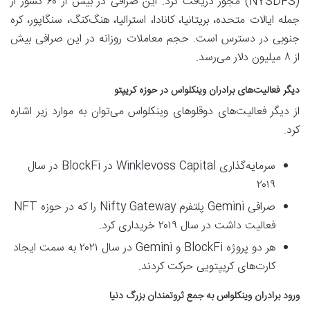
(NYSDFS) مجوز دریافت کرد. این صرافی در بیش از ۶۰ کشور از
جمله ایالات متحده، بریتانیا، کانادا، استرالیا، هنگ‌کنگ، سنگاپور، کره
جنوبی در دسترس است. حجم معاملات روزانه در این صرافی بیش
از ۸ میلیون دلار می‌رسد.
دیگر فعالیت‌های برادران وینکلواس در حوزه کریپتو
از دیگر فعالیت‌های دوقلوهای وینکلواس می‌توان به موارد زیر اشاره
کرد.
سرمایه‌گذاری Winklevoss Capital در BlockFi در سال
۲۰۱۹
صرافی Gemini پلتفرم Nifty Gateway را که در حوزه NFT
فعالیت داشت در سال ۲۰۱۹ خریداری کرد.
هر دو پروژه BlockFi و Gemini در سال ۲۰۲۱ به سمت ایجاد
کارت‌های کریپتویی حرکت کردند.
ورود برادران وینکلواس به جمع ثروتمندان بزرگ دنیا