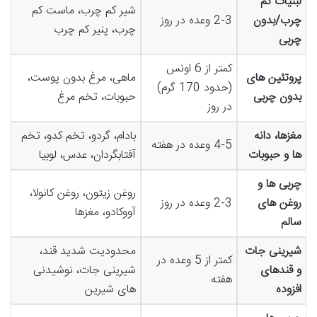
لبنیات کم
شیر کم چرب، ماست کم
چرب/بدون
2-3 وعده در روز
چرب، پنیر کم چرب
چربی
کمتر از 6 اونس
پروتئین های
ماهی، مرغ بدون پوست،
(حدود 170 گرم)
بدون چربی
حبوبات، تخم مرغ
در روز
مغزها، دانه
بادام، گردو، تخم کدو، تخم
4-5 وعده در هفته
ها و حبوبات
آفتابگردان، عدس، لوبیا
چربی ها و
روغن زیتون، روغن کانولا،
روغن های
2-3 وعده در روز
آووکادو، مغزها
سالم
شیرینی جات
محدودیت شدید قند،
کمتر از 5 وعده در
و قندهای
شیرینی جات، نوشیدنی
هفته
افزوده
های شیرین