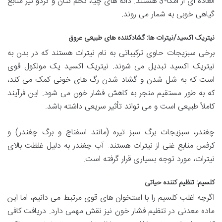
العاده ای از امگا-3 هستند. دانه های چیا، تخم کتان و گردو نیز منابع
گیاهی خوبی به شمار می روند.
نیتریک اکسید/نیترات ها: گشادکننده های طبیعی عروق
برخی سبزیجات حاوی ترکیباتی به نام نیترات هستند که در بدن به
نیتریک اکسید تبدیل می شوند. نیتریک اکسید یک مولکول قوی
است که به شل شدن و گشاد شدن رگ های خونی کمک می کند،
که به طور مستقیم منجر به کاهش فشار خون می شود. این فرآیند
کاملاً طبیعی است و می تواند تأثیر سریعی داشته باشد.
چغندر، سبزیجات برگ سبز تیره (مانند اسفناج و برگ چغندر) و
کرفس منابع غنی از نیترات هستند. آب چغندر به دلیل غلظت بالای
نیترات، مورد توجه بسیاری قرار گرفته است.
کلسیم: تنظیم کننده حیاتی
اگرچه اغلب کلسیم را با استخوان های قوی مرتبط می دانیم، اما این
ماده معدنی در تنظیم فشار خون نیز نقش مهمی دارد. دریافت کافی