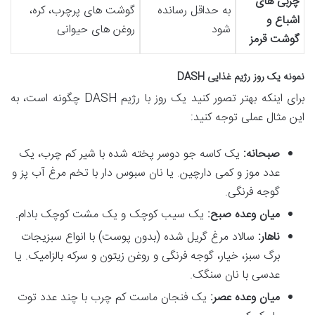
چربی های
به حداقل رسانده
گوشت های پرچرب، کره،
اشباع و
شود
روغن های حیوانی
گوشت قرمز
نمونه یک روز رژیم غذایی DASH
برای اینکه بهتر تصور کنید یک روز با رژیم DASH چگونه است، به
این مثال عملی توجه کنید:
صبحانه:
یک کاسه جو دوسر پخته شده با شیر کم چرب، یک
عدد موز و کمی دارچین. یا نان سبوس دار با تخم مرغ آب پز و
گوجه فرنگی.
میان وعده صبح:
یک سیب کوچک و یک مشت کوچک بادام.
ناهار:
سالاد مرغ گریل شده (بدون پوست) با انواع سبزیجات
برگ سبز، خیار، گوجه فرنگی و روغن زیتون و سرکه بالزامیک. یا
عدسی با نان سنگک.
میان وعده عصر:
یک فنجان ماست کم چرب با چند عدد توت