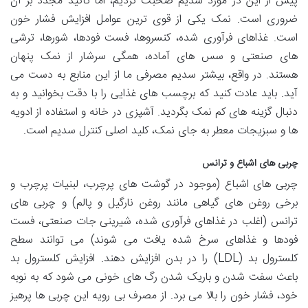
پیش از این در مورد سدیم صحبت کردیم، اما تأکید مجدد بر آن
ضروری است. نمک یکی از قوی ترین عوامل افزایش فشار خون
است. غذاهای فرآوری شده، کنسروها، فست فودها، شورها، ترشی
های صنعتی و سس های آماده، همگی سرشار از نمک پنهان
هستند. در واقع، بیشتر سدیم مصرفی ما از این منابع به دست می
آید. باید عادت کنید که برچسب های غذایی را با دقت بخوانید و به
دنبال گزینه های کم نمک بگردید. آشپزی در خانه و استفاده از ادویه
ها و سبزیجات معطر به جای نمک، کلید اصلی کنترل سدیم است.
چربی های اشباع و ترانس
چربی های اشباع (موجود در گوشت های پرچرب، لبنیات پرچرب و
برخی روغن های گیاهی مانند روغن نارگیل و پالم) و چربی های
ترانس (اغلب در غذاهای فرآوری شده، شیرینی جات صنعتی، فست
فودها و غذاهای سرخ شده یافت می شوند) می توانند سطح
کلسترول بد (LDL) را در بدن افزایش دهند. افزایش کلسترول بد
باعث سفت شدن و باریک شدن رگ های خونی می شود که به نوبه
خود، فشار خون را بالا می برد. از مصرف بی رویه این چربی ها پرهیز