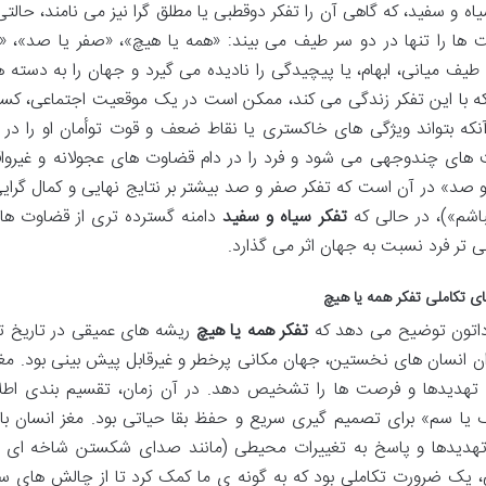
اه و سفید، که گاهی آن را تفکر دوقطبی یا مطلق گرا نیز می نامند، حالتی 
 ها را تنها در دو سر طیف می بیند: «همه یا هیچ»، «صفر یا صد»، 
 طیف میانی، ابهام، یا پیچیدگی را نادیده می گیرد و جهان را به دسته ه
ه با این تفکر زندگی می کند، ممکن است در یک موقعیت اجتماعی، کس
نکه بتواند ویژگی های خاکستری یا نقاط ضعف و قوت توأمان او را در 
 های چندوجهی می شود و فرد را در دام قضاوت های عجولانه و غیرواقعی 
صد» در آن است که تفکر صفر و صد بیشتر بر نتایج نهایی و کمال گرایی افر
نباشم»)، در حالی که
تفکر سیاه و سفید
دامنه گسترده تری از قضاوت ها 
ی تر فرد نسبت به جهان اثر می گذارد.
ی تکاملی تفکر همه یا هیچ
اتون توضیح می دهد که
تفکر همه یا هیچ
ریشه های عمیقی در تاریخ تک
ان انسان های نخستین، جهان مکانی پرخطر و غیرقابل پیش بینی بود. مغز ما
هدیدها و فرصت ها را تشخیص دهد. در آن زمان، تقسیم بندی اطلا
 یا سم» برای تصمیم گیری سریع و حفظ بقا حیاتی بود. مغز انسان با
هدیدها و پاسخ به تغییرات محیطی (مانند صدای شکستن شاخه ای در جن
ی، یک ضرورت تکاملی بود که به گونه ی ما کمک کرد تا از چالش های س