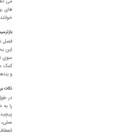
می دهد
های رو
خوانند
بازترسی
فصل دو
این بخ
سوی تف
کمک می
و بنده
نکات بر
در طول
را به 
پیچیده
عملی، 
انعطاف