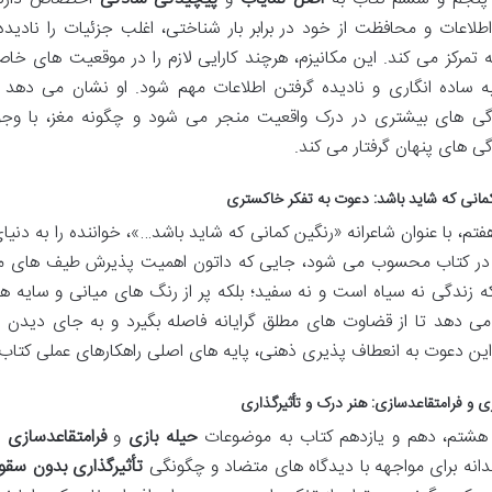
طلاعات و محافظت از خود در برابر بار شناختی، اغلب جزئیات را نادیده
 تمرکز می کند. این مکانیزم، هرچند کارایی لازم را در موقعیت های خاص
ه ساده انگاری و نادیده گرفتن اطلاعات مهم شود. او نشان می دهد 
ی های بیشتری در درک واقعیت منجر می شود و چگونه مغز، با وجود 
ی های پنهان گرفتار می کند.
مانی که شاید باشد: دعوت به تفکر خاکستری
تم، با عنوان شاعرانه «رنگین کمانی که شاید باشد…»، خواننده را به دنی
ر کتاب محسوب می شود، جایی که داتون اهمیت پذیرش طیف های میان
 زندگی نه سیاه است و نه سفید؛ بلکه پر از رنگ های میانی و سایه 
می دهد تا از قضاوت های مطلق گرایانه فاصله بگیرد و به جای دیدن 
 این دعوت به انعطاف پذیری ذهنی، پایه های اصلی راهکارهای عملی کتاب
زی و فرامتقاعدسازی: هنر درک و تأثیرگذاری
شتم، دهم و یازدهم کتاب به موضوعات
حیله بازی
و
فرامتقاعدسازی
م
انه برای مواجهه با دیدگاه های متضاد و چگونگی
تأثیرگذاری بدون سقو