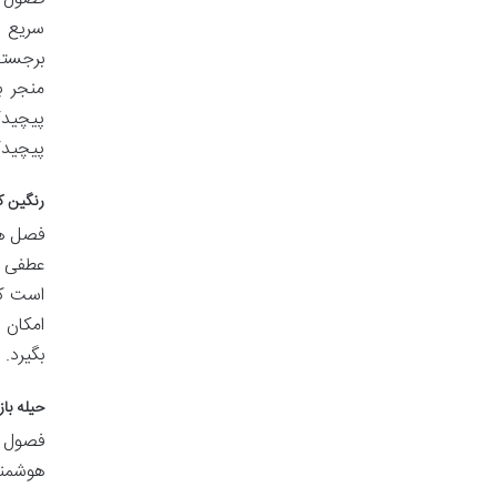
سریع ا
برجسته
منجر ب
پیچیدگ
پیچیدگ
رنگین ک
فصل هف
عطفی د
است که
امکان 
بگیرد.
حیله با
فصول ه
هوشمند