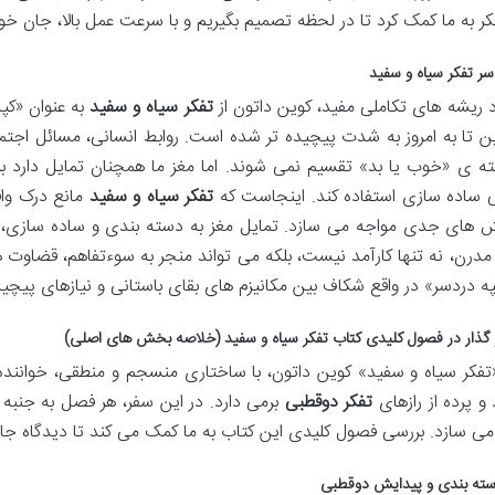
کر به ما کمک کرد تا در لحظه تصمیم بگیریم و با سرعت عمل بالا، جان خو
سر تفکر سیاه و سفید
د ریشه های تکاملی مفید، کوین داتون از
تفکر سیاه و سفید
به عنوان «کپ
 تا به امروز به شدت پیچیده تر شده است. روابط انسانی، مسائل اجت
ه ی «خوب یا بد» تقسیم نمی شوند. اما مغز ما همچنان تمایل دارد برا
ی ساده سازی استفاده کند. اینجاست که
تفکر سیاه و سفید
مانع درک وا
ش های جدی مواجه می سازد. تمایل مغز به دسته بندی و ساده سازی، در
مدرن، نه تنها کارآمد نیست، بلکه می تواند منجر به سوءتفاهم، قضاوت 
په دردسر» در واقع شکاف بین مکانیزم های بقای باستانی و نیازهای پیچید
ذار در فصول کلیدی کتاب تفکر سیاه و سفید (خلاصه بخش های اصلی)
تفکر سیاه و سفید» کوین داتون، با ساختاری منسجم و منطقی، خواننده
و پرده از رازهای
تفکر دوقطبی
برمی دارد. در این سفر، هر فصل به جنبه ا
ی سازد. بررسی فصول کلیدی این کتاب به ما کمک می کند تا دیدگاه جام
سته بندی و پیدایش دوقطبی