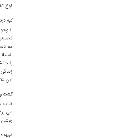
نوع تف
کپه درد
با وجو
نخستین
دو دست
باستان
با چال
زندگی 
این «ک
گشت و گ
کتاب «
می برد 
روشن م
غریزه د