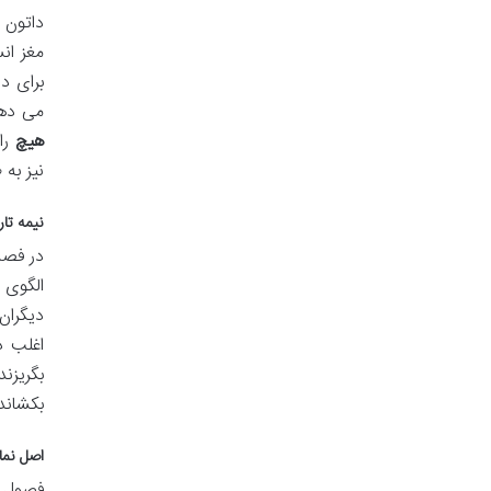
داتون 
مغز ان
برای د
می دهد
هیچ
را
نیز به 
نیمه تا
در فصل
الگوی 
دیگران
اغلب د
بگریزن
بکشاند
اصل نما
فصول 