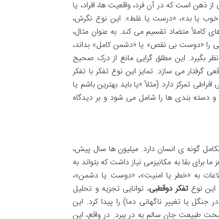
از ذهن است که در آن فرد، واقعیت ها، افراد، یا
«خوب یا بد»، «درست یا غلط». این نوع نگرش،
ای کاملاً متضاد تقسیم می کند. به عنوان مثال،
ی را «دوست بی نقص» یا «دشمن کامل» بداند،
نظر بگیرد. این مطلق گرایی مانع از درک صحیح
گرفتار می سازد. تمایز این نوع تفکر با تفکر
اطی تمرکز دارد (مثلاً «یا باید بهترین باشم یا
و دسته بندی ها را شامل می شود و بر دیدگاه
امل گونه ی انسان دارد. میلیون ها سال پیش،
 برای بقا به مکانیزمی نیاز داشت که بتواند به
عات به «خطر یا امنیت»، «دوست یا دشمن»،
 این نوع
تفکر دوقطبی
، توانایی تجزیه و تحلیل
گل یا تغییر ناگهانی دما) را پیدا کرد. این
خت طبیعت جان سالم به در ببرد. در واقع، این