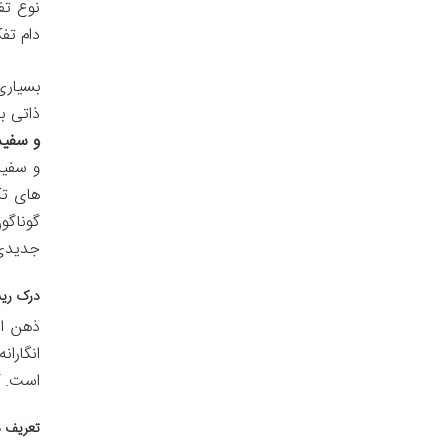
نوع تف
دام تف
بسیاری
ذاتی ب
و سفید
و سفید
های تک
گوناگو
جدیدی 
درک ریش
ذهن ان
انگاران
است. ک
تعریف د