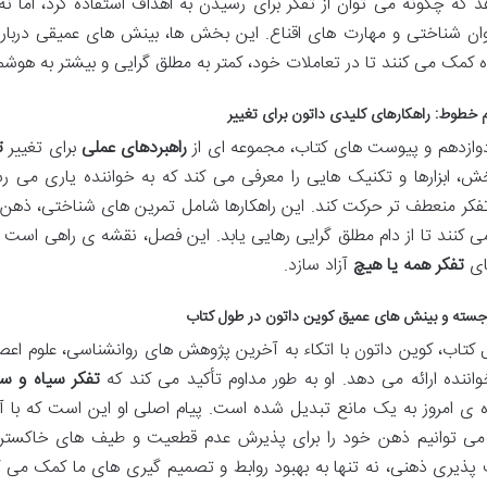
 که چگونه می توان از تفکر برای رسیدن به اهداف استفاده کرد، اما نه
ان شناختی و مهارت های اقناع. این بخش ها، بینش های عمیقی درباره نف
ه کمک می کنند تا در تعاملات خود، کمتر به مطلق گرایی و بیشتر به هوش
م خطوط: راهکارهای کلیدی داتون برای تغییر
ازدهم و پیوست های کتاب، مجموعه ای از
راهبردهای عملی
برای تغییر
ت
ش، ابزارها و تکنیک هایی را معرفی می کند که به خواننده یاری می رس
کر منعطف تر حرکت کند. این راهکارها شامل تمرین های شناختی، ذهن آگ
 کنند تا از دام مطلق گرایی رهایی یابد. این فصل، نقشه ی راهی است ب
ای
تفکر همه یا هیچ
آزاد سازد.
جسته و بینش های عمیق کوین داتون در طول کتاب
 کتاب، کوین داتون با اتکاء به آخرین پژوهش های روانشناسی، علوم 
خواننده ارائه می دهد. او به طور مداوم تأکید می کند که
تفکر سیاه و س
 ی امروز به یک مانع تبدیل شده است. پیام اصلی او این است که با آگ
می توانیم ذهن خود را برای پذیرش عدم قطعیت و طیف های خاکستری آ
 پذیری ذهنی، نه تنها به بهبود روابط و تصمیم گیری های ما کمک می ک