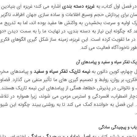
در فصل اول کتاب، به
غریزه دسته بندی
اشاره می کند؛ غریزه ای بنیادین
سان برای پردازش حجم وسیع اطلاعات و ساده سازی جهان اطراف، ناگزیر
رک اولیه و سرعت بخشیدن به واکنش ها مفید بوده اند، اما به تدریج 
 که چگونه این نیاز به دسته بندی، در نهایت ما را به سمت دیدن «
 در ما تقویت کرده است. این غریزه، زمینه ساز شکل گیری الگوهای فکری
طور ناخودآگاه فعالیت می کند.
ریک تفکر سیاه و سفید و پیامدهای آن
 چهارم، کوین داتون به
نیمه تاریک تفکر سیاه و سفید
و پیامدهای مخرب 
فکری، بر روان، روابط و تصمیم گیری های ما تأثیر منفی می گذارد. قضاو
، و ناتوانی در پذیرش خطاها، همگی از پیامدهای این نیمه تاریک هستند. 
چار اضطراب، افسردگی و استرس مزمن می شوند، زیرا همواره در تلاشند ت
د. این فصل به خواننده کمک می کند تا به روشنی ببیند چگونه این شیوه
.
یاب و پیچیدگی سادگی
پنجم و ششم کتاب به
اصل نمایاب
و
پیچیدگی سادگی
اختصاص دارند