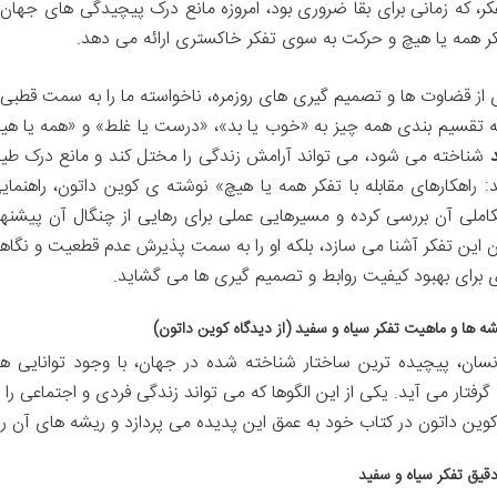
کر، که زمانی برای بقا ضروری بود، امروزه مانع درک پیچیدگی های جهان 
کر همه یا هیچ و حرکت به سوی تفکر خاکستری ارائه می دهد.
 از قضاوت ها و تصمیم گیری های روزمره، ناخواسته ما را به سمت قطب
ه تقسیم بندی همه چیز به «خوب یا بد»، «درست یا غلط» و «همه یا هیچ»
شناخته می شود، می تواند آرامش زندگی را مختل کند و مانع درک طی
: راهکارهای مقابله با تفکر همه یا هیچ» نوشته ی کوین داتون، راهنمای
املی آن بررسی کرده و مسیرهایی عملی برای رهایی از چنگال آن پیشنهاد 
ن این تفکر آشنا می سازد، بلکه او را به سمت پذیرش عدم قطعیت و نگ
برای بهبود کیفیت روابط و تصمیم گیری ها می گشاید.
ه ها و ماهیت تفکر سیاه و سفید (از دیدگاه کوین داتون)
سان، پیچیده ترین ساختار شناخته شده در جهان، با وجود توانایی ه
ه گرفتار می آید. یکی از این الگوها که می تواند زندگی فردی و اجتماعی ر
وین داتون در کتاب خود به عمق این پدیده می پردازد و ریشه های آن را
قیق تفکر سیاه و سفید