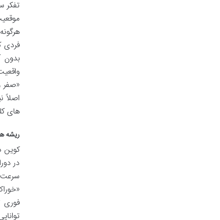
تفکر سی
موقعیت
هرگونه
فردی ک
بدون آ
واقعیت
«صفر و 
اصلاً 
های کل
ریشه ها
کوین د
در دور
سرعت ت
«خوراک
فوری ت
توانای