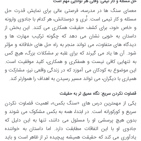
حل مسئله و کار تیمی: وقتی هر توانایی مهم است
معمای سنگ ها در مدرسه، فرصتی عالی برای نمایش قدرت حل
مسئله و کار تیمی است. نُری و دوستانش، هر کدام با جادوی وارونه
و خاص خود، برای کشف حقیقت همکاری می کنند. این بخش از
داستان به خوبی نشان می دهد که چگونه ترکیب مهارت ها و
دیدگاه های متفاوت، می تواند منجر به راه حل های خلاقانه و مؤثر
شود. آن ها یاد می گیرند که برای غلبه بر مشکلات بزرگ، هیچ کس
به تنهایی کافی نیست و همفکری و همکاری، کلید موفقیت است.
این موضوع به کودکان می آموزد که در زندگی واقعی نیز، مشارکت و
همیاری با دیگران، می تواند مسیر رسیدن به اهداف را هموارتر کند.
قضاوت نکردن سریع: نگاه عمیق تر به حقیقت
یکی از مهمترین درس های «سنگ بکس»، اهمیت قضاوت نکردن
سریع و کورکورانه است. در ابتدا، همه به بکس مشکوک می شوند و
بدون هیچ پرسشی او را مسئول می دانند، تنها به این دلیل که
جادوی او با این اتفاقات مطابقت دارد. اما داستان به خواننده
یادآوری می کند که حقیقت همیشه پیچیده تر از ظاهر است و باید