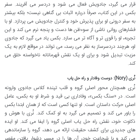
قرار می گیرد، جادویش فعال می شود و دردسر می آفریند. سفر
بکس در این کتاب، صرفاً درباره اثبات بی گناهی نیست؛ بلکه بیشتر
به سفر درونی او برای پذیرش خود و کنترل جادویش می پردازد. او با
فشارهای روانی ناشی از سوءظن ها دست و پنجه نرم می کند و این
تجربه، او را قوی تر و آگاه تر می سازد. بکس یاد می گیرد که جادوی
او، هرچند دردسرساز به نظر می رسد، می تواند در مواقع لازم به یک
مزیت تبدیل شود و برای او یک نقش قهرمانانه ناخواسته خلق می
کند.
نُری (Nory): دوست وفادار و راه حل یاب
نُری همچنان محور اصلی گروه و قلب تپنده کلاس جادوی وارونه
است. در «سنگ بکس»، وفاداری بی قید و شرط او به بکس، عامل
اصلی حرکت داستان است. او تنها کسی است که از همان ابتدا بکس
را باور می کند و تصمیم می گیرد به او کمک کند. نُری با هوش و
ذکاوت خود، نقش راه حل یاب اصلی گروه را ایفا می کند. او ایده
های جدیدی برای کشف حقیقت ارائه می دهد، گروه را سازماندهی
می کند و با شجاعت خود، آن ها را در مسیر دشوار یافتن مقصر