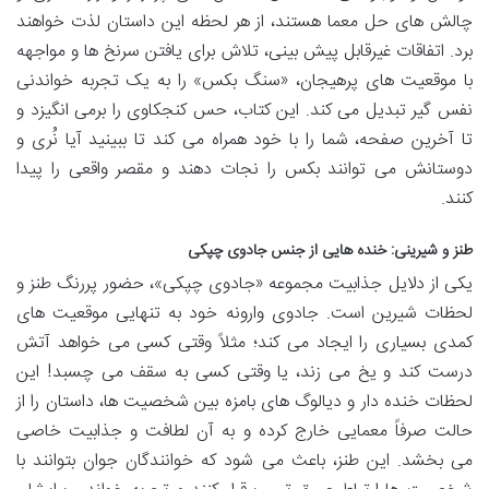
چالش های حل معما هستند، از هر لحظه این داستان لذت خواهند
برد. اتفاقات غیرقابل پیش بینی، تلاش برای یافتن سرنخ ها و مواجهه
با موقعیت های پرهیجان، «سنگ بکس» را به یک تجربه خواندنی
نفس گیر تبدیل می کند. این کتاب، حس کنجکاوی را برمی انگیزد و
تا آخرین صفحه، شما را با خود همراه می کند تا ببینید آیا نُری و
دوستانش می توانند بکس را نجات دهند و مقصر واقعی را پیدا
کنند.
طنز و شیرینی: خنده هایی از جنس جادوی چپکی
یکی از دلایل جذابیت مجموعه «جادوی چپکی»، حضور پررنگ طنز و
لحظات شیرین است. جادوی وارونه خود به تنهایی موقعیت های
کمدی بسیاری را ایجاد می کند؛ مثلاً وقتی کسی می خواهد آتش
درست کند و یخ می زند، یا وقتی کسی به سقف می چسبد! این
لحظات خنده دار و دیالوگ های بامزه بین شخصیت ها، داستان را از
حالت صرفاً معمایی خارج کرده و به آن لطافت و جذابیت خاصی
می بخشد. این طنز، باعث می شود که خوانندگان جوان بتوانند با