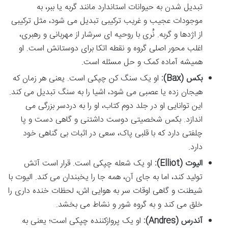
تبدیل شدن به حیوانات استاندارد مانند گربه یا ببر، به
موجودات عجیب و غریب ترکیبی تبدیل می شود، مثل ترکیبی
از اژدها و گربه. نُری با روحیه ای سرشار از مهربانی و رهبری،
اغلب محور اصلی گروه و نقطه اتکا برای دوستانش است. او
همیشه آماده کمک و حل مسئله است.
بکس (Bax):
او یک سنگ کن چپکی است. یعنی هر زمان که
هیجان زده یا عصبی می شود، اشیا را به سنگ تبدیل می کند.
این توانایی او در جلد دوم کتاب، او را به دردسر بزرگی می
اندازد. بکس شخصیتی دوست داشتنی و گاهی دست و پا
چلفتی دارد که با قلبی پاک، سعی در اثبات بی گناهی خود
دارد.
الیوت (Elliot):
او یک شعله چپکی است. قرار است آتش
تولید کند، اما به جای آن، همه جا را یخبندان می کند. الیوت با
شیطنت و گاهی اوقات سر به هوایی اش، لحظات خنده داری را
خلق می کند و به گروه شور و نشاط می بخشد.
آندرس (Andres):
او یک پروازکننده چپکی است؛ یعنی به