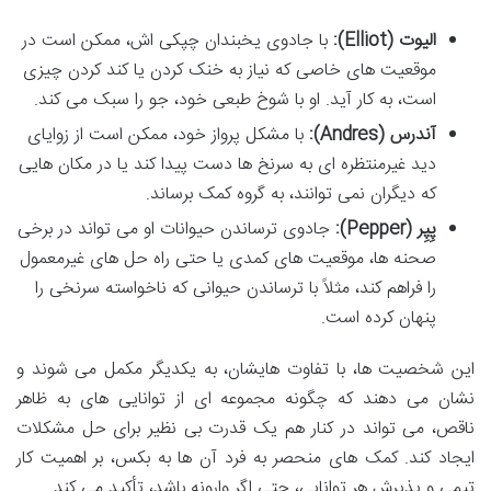
الیوت (Elliot):
با جادوی یخبندان چپکی اش، ممکن است در
موقعیت های خاصی که نیاز به خنک کردن یا کند کردن چیزی
است، به کار آید. او با شوخ طبعی خود، جو را سبک می کند.
آندرس (Andres):
با مشکل پرواز خود، ممکن است از زوایای
دید غیرمنتظره ای به سرنخ ها دست پیدا کند یا در مکان هایی
که دیگران نمی توانند، به گروه کمک برساند.
پِپِر (Pepper):
جادوی ترساندن حیوانات او می تواند در برخی
صحنه ها، موقعیت های کمدی یا حتی راه حل های غیرمعمول
را فراهم کند، مثلاً با ترساندن حیوانی که ناخواسته سرنخی را
پنهان کرده است.
این شخصیت ها، با تفاوت هایشان، به یکدیگر مکمل می شوند و
نشان می دهند که چگونه مجموعه ای از توانایی های به ظاهر
ناقص، می تواند در کنار هم یک قدرت بی نظیر برای حل مشکلات
ایجاد کند. کمک های منحصر به فرد آن ها به بکس، بر اهمیت کار
تیمی و پذیرش هر توانایی، حتی اگر وارونه باشد، تأکید می کند.