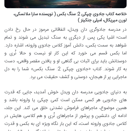
خلاصه کتاب جادوی چپکی 2: سنگ بکس ( نویسنده سارا ملانسکی،
لورن میریکال، امیلی جنکینز )
در مدرسه جادوگری دان ویدل، اتفاقاتی مرموز در حال رخ دادن
است؛ اشیا یکی پس از دیگری به سنگ تبدیل می شوند و تمام
شواهد به سمت بکس، دانش آموز کلاس جادوی وارونه، اشاره دارد.
اما بکس قسم می خورد که این کار او نیست و حالا نُری و
دوستانش باید برای اثبات بی گناهی او و یافتن مقصر واقعی، دست
به کار شوند. کتاب «جادوی چپکی 2: سنگ بکس» شما را به دل
ماجرایی پر از هیجان، دوستی و کشف حقیقت می برد.
به دنیای جادویی مدرسه دان ویدل خوش آمدید، جایی که قدرت
های جادویی هر کسی ممکن است کمی چپکی یا وارونه باشد و
همین موضوع، ماجراهای فراموش نشدنی خلق می کند. این جلد،
ادامه ای دلنشین و پرشور از ماجراهای نُری و هم کلاسی هایش در
کلاس جادوی وارونه است، که این بار نگاه ویژه ای به بکس و قدرت