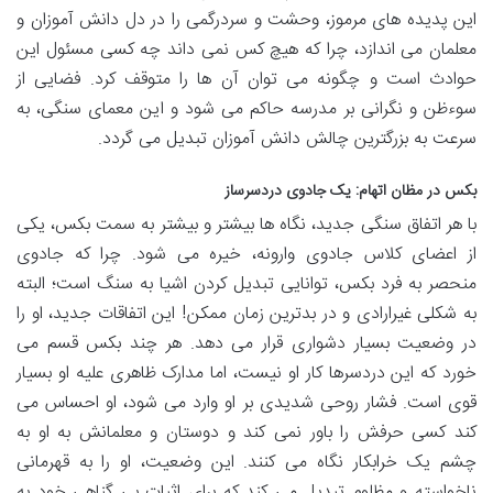
این پدیده های مرموز، وحشت و سردرگمی را در دل دانش آموزان و
معلمان می اندازد، چرا که هیچ کس نمی داند چه کسی مسئول این
حوادث است و چگونه می توان آن ها را متوقف کرد. فضایی از
سوءظن و نگرانی بر مدرسه حاکم می شود و این معمای سنگی، به
سرعت به بزرگترین چالش دانش آموزان تبدیل می گردد.
بکس در مظان اتهام: یک جادوی دردسرساز
با هر اتفاق سنگی جدید، نگاه ها بیشتر و بیشتر به سمت بکس، یکی
از اعضای کلاس جادوی وارونه، خیره می شود. چرا که جادوی
منحصر به فرد بکس، توانایی تبدیل کردن اشیا به سنگ است؛ البته
به شکلی غیرارادی و در بدترین زمان ممکن! این اتفاقات جدید، او را
در وضعیت بسیار دشواری قرار می دهد. هر چند بکس قسم می
خورد که این دردسرها کار او نیست، اما مدارک ظاهری علیه او بسیار
قوی است. فشار روحی شدیدی بر او وارد می شود، او احساس می
کند کسی حرفش را باور نمی کند و دوستان و معلمانش به او به
چشم یک خرابکار نگاه می کنند. این وضعیت، او را به قهرمانی
ناخواسته و مظلوم تبدیل می کند که برای اثبات بی گناهی خود به