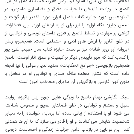
«خاطرات خانه ی ابری» اشاره کرد. رمان «ایراندخت» به دلیل توانایی
ناصح در روایت تاریخی با جزئیات دقیق و فضاسازی ملموس، در
شانزدهمین دوره جایزه کتاب فصل ایران مورد تقدیر قرار گرفت و
سپس جایزه «گام اول» را نیز برای او به ارمغان آورد. این افتخارات،
گواهی بر مهارت و تسلط ناصح بر فنون داستان نویسی و توانایی او
در خلق آثاری با ارزش های ادبی و اجتماعی است. همچنین، رمان
«پروانه ای روی شانه» نیز توانست جایزه کتاب سال حبیب غنی پور
را کسب کند که مهر تأییدی دیگر بر کیفیت و عمق آثار اوست. ناصح
همچنین بازنویسی «جوامع الحکایات» سدیدالدین عوفی را نیز انجام
داده است که نشان دهنده علاقه مندی و توانایی او در تعامل با
متون کهن فارسی و بازآفرینی آن ها برای مخاطب امروز است.
سبک نگارشی بهنام ناصح با ویژگی هایی چون زبان پاکیزه، روایت
سهل و ممتنع و توانایی در خلق فضاهای عمیق و ملموس شناخته
می شود. او با استفاده از زبانی ساده اما پرمایه، خواننده را به دنیای
شخصیت هایش می کشاند و او را قادر می سازد که با آن ها همدلی
کند. این توانایی در بازتاب دادن جزئیات زندگی و احساسات درونی،