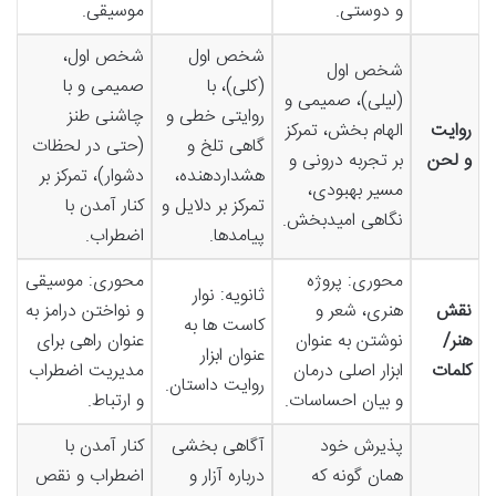
و دوستی.
موسیقی.
شخص اول
شخص اول،
شخص اول
(کلی)، با
صمیمی و با
(لیلی)، صمیمی و
روایتی خطی و
چاشنی طنز
روایت
الهام بخش، تمرکز
گاهی تلخ و
(حتی در لحظات
و لحن
بر تجربه درونی و
هشداردهنده،
دشوار)، تمرکز بر
مسیر بهبودی،
تمرکز بر دلایل و
کنار آمدن با
نگاهی امیدبخش.
پیامدها.
اضطراب.
محوری: پروژه
محوری: موسیقی
ثانویه: نوار
نقش
هنری، شعر و
و نواختن درامز به
کاست ها به
هنر/
نوشتن به عنوان
عنوان راهی برای
عنوان ابزار
کلمات
ابزار اصلی درمان
مدیریت اضطراب
روایت داستان.
و بیان احساسات.
و ارتباط.
پذیرش خود
آگاهی بخشی
کنار آمدن با
همان گونه که
درباره آزار و
اضطراب و نقص