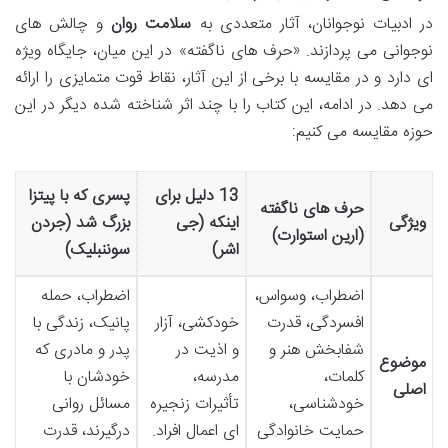
در ادبیات نوجوانان، آثار متعددی به
سلامت روان
و چالش های
نوجوانی می پردازند. «حرف های ناگفته» در این میان، جایگاه ویژه
ای دارد و در مقایسه با برخی از این آثار، نقاط قوت متمایزی را ارائه
می دهد. در ادامه، این کتاب را با چند اثر شناخته شده دیگر در این
حوزه مقایسه می کنیم:
13 دلیل برای
پسری که با پیتزا
حرف های ناگفته
ویژگی
اینکه (جی
بزرگ شد (جردن
(ارین استوارت)
اشر)
سوننبلیک)
اضطراب، وسواس،
اضطراب، حمله
افسردگی، قدرت
خودکشی، آزار
پانیک، زندگی با
شفابخش هنر و
و اذیت در
پدر و مادری که
موضوع
کلمات،
مدرسه،
خودشان با
اصلی
خودشناسی،
تأثیرات زنجیره
مسائل روانی
حمایت خانوادگی
ای اعمال افراد.
درگیرند، قدرت