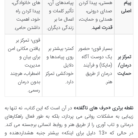
پیام
هستی، پیدا کردن
پیامدهای آن،
های خانوادگی،
اصلی
صدای درونی،
تأثیر کلمات و
پیدا کردن راه
همدلی و حمایت،
اعمال ما بر
خود، اهمیت
قدرت امید
.
زندگی دیگران.
داشتن حامی.
قوی؛ تمرکز بر
بسیار قوی؛ حضور
کمتر؛ بیشتر بر
یافتن مکانی امن
تمرکز بر
یک دوست آگاه
روی پیامدها و
برای بیان و
درمان/
(مایکا) و فرآیند
دلایل
مدیریت
حمایت
درمان از طریق
خودکشی تمرکز
اضطراب، هرچند
هنر.
دارد.
بدون درمان
رسمی.
نقطه برتری «حرف های ناگفته»
در آن است که این کتاب، نه تنها به
زیبایی به مشکلات روانی می پردازد، بلکه به طور فعال راهکارهای
درمانی و تاب آوری را از طریق هنر و روابط انسانی برجسته می کند.
در حالی که «13 دلیل برای اینکه» بیشتر جنبه هشداردهنده و