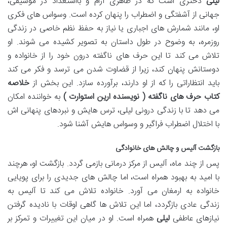
لیلی
دختری است که در ظاهری آرام و بااستعداد در موسیقی،
جهانی از آشفتگی و اضطراب را پنهان کرده است. وسواس های فکری
او، مانند شمارش های اجباری یا نیاز به حفظ نظم خاصی در زندگی
روزمره، به وضوح در طول داستان به تصویر کشیده می شوند. او
تلاش می کند تا این حرف های ناگفته درون خود را از خانواده و
دوستانش پنهان کند، زیرا از قضاوت شدن می ترسد و فکر می کند
باید انتظاراتی را که از او دارند، برآورده سازد. این بخش از
خلاصه
کتاب حرف های ناگفته ( نویسنده ارین استوارت )
به خواننده امکان
می دهد تا با زندگی درونی لیلی، ترس هایش و نبردهای پنهانی اش
با اختلال اضطراب فراگیر و وسواس هایش آشنا شود.
بازگشت آلیس و چالش های خانوادگی
پس از چند ماه، آلیس از مرکز درمانی بازمی گردد. بازگشت او، هرچند
با امید به بهبود همراه است، اما چالش های جدیدی را برای پویایی
خانواده به ارمغان می آورد. خانواده تلاش می کند تا آلیس به
زندگی عادی بازگردد، اما این تلاش ها گاهی اوقات با نادیده گرفتن
نیازهای عاطفی
لیلی
همراه است. او در میان این تغییرات و تمرکز بر