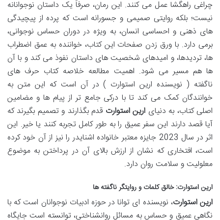
چراغی راهگشا عمل می کنند. این رمان، صرفاً یک داستان نوجوانانه
نیست؛ بلکه روایتی صمیمی و جسورانه است که پرده از پیچیدگی
های ذهنی و احساسی انسان، به ویژه در دوران حساس نوجوانی،
برمی دارد. با ورق زدن صفحات این کتاب، خواننده به عمق اضطراب
ها، تردیدها، و امیدهای شخصیت های داستان نفوذ می کند و با آن
ها هم مسیر می شود. اهمیت مطالعه خلاصه کتاب حرف های
ناگفته ( نویسنده ارین استوارت ) در آن است که این متن به
خوانندگان کمک می کند تا با درکی جامع تر از پیام ها و مضامین
اصلی کتاب، به دنیای
ارین استوارت
قدم بگذارند و تصمیم بگیرند که
آیا قصد دارند این سفر عمیق را به طور کامل تجربه کنند یا خیر. این
اثر در سال 2023 جایزه معتبر خانواده اشنایدر را نیز از آن خود کرده
است، افتخاری که نشان از ارزش بالای آن در پرداختن به موضوع
معلولیت و سلامت روان دارد.
ارین استوارت: خالق کلمات و روایتگر ناگفته ها
ارین استوارت
، نویسنده ای توانا در حوزه ادبیات نوجوانان است که با
نگاهی عمیق و حساس به مسائل روانشناختی، توانسته است جایگاه