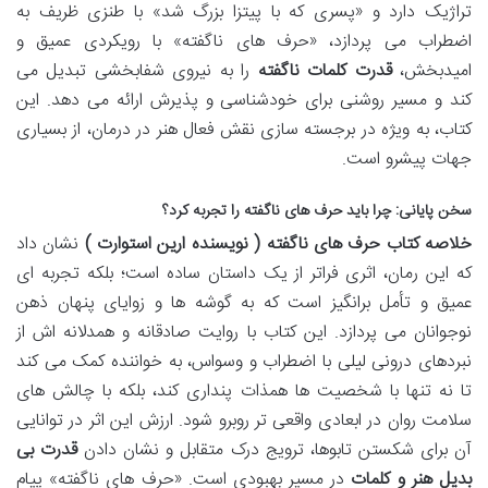
تراژیک دارد و «پسری که با پیتزا بزرگ شد» با طنزی ظریف به
اضطراب می پردازد، «حرف های ناگفته» با رویکردی عمیق و
امیدبخش،
قدرت کلمات ناگفته
را به نیروی شفابخشی تبدیل می
کند و مسیر روشنی برای خودشناسی و پذیرش ارائه می دهد. این
کتاب، به ویژه در برجسته سازی نقش فعال هنر در درمان، از بسیاری
جهات پیشرو است.
سخن پایانی: چرا باید حرف های ناگفته را تجربه کرد؟
خلاصه کتاب حرف های ناگفته ( نویسنده ارین استوارت )
نشان داد
که این رمان، اثری فراتر از یک داستان ساده است؛ بلکه تجربه ای
عمیق و تأمل برانگیز است که به گوشه ها و زوایای پنهان ذهن
نوجوانان می پردازد. این کتاب با روایت صادقانه و همدلانه اش از
نبردهای درونی لیلی با اضطراب و وسواس، به خواننده کمک می کند
تا نه تنها با شخصیت ها همذات پنداری کند، بلکه با چالش های
سلامت روان در ابعادی واقعی تر روبرو شود. ارزش این اثر در توانایی
آن برای شکستن تابوها، ترویج درک متقابل و نشان دادن
قدرت بی
بدیل هنر و کلمات
در مسیر بهبودی است. «حرف های ناگفته» پیام