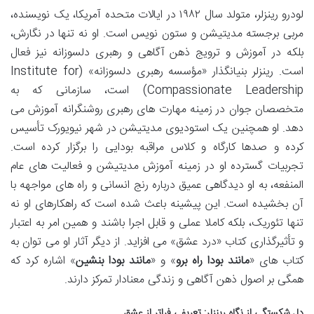
لودرو رینزلر، متولد سال ۱۹۸۲ در ایالات متحده آمریکا، یک نویسنده،
مربی برجسته مدیتیشن و ستون نویس است. او نه تنها در نگارش،
بلکه در آموزش و ترویج ذهن آگاهی و رهبری دلسوزانه نیز فعال
است. رینزلر بنیانگذار «مؤسسه رهبری دلسوزانه» (Institute for
Compassionate Leadership) است، سازمانی که به
متخصصان جوان در زمینه مهارت های رهبری روشنگرانه آموزش می
دهد. او همچنین یک استودیوی مدیتیشن در شهر نیویورک تأسیس
کرده و صدها کارگاه و کلاس مراقبه بودایی را برگزار کرده است.
تجربیات گسترده او در زمینه آموزش مدیتیشن و فعالیت های عام
المنفعه، به او دیدگاهی عمیق درباره رنج انسانی و راه های مواجهه با
آن بخشیده است. این پیشینه باعث شده است که راهکارهای او نه
تنها تئوریک، بلکه کاملا عملی و قابل اجرا باشند و همین امر به اعتبار
و تأثیرگذاری کتاب «درد عشق» می افزاید. از دیگر آثار او می توان به
کتاب های «
مانند بودا راه برو
» و «
مانند بودا بنشین
» اشاره کرد که
همگی بر اصول ذهن آگاهی و زندگی معنادار تمرکز دارند.
دل شکستگی از نگاه رینزلر: تعریفی فراتر از عشق