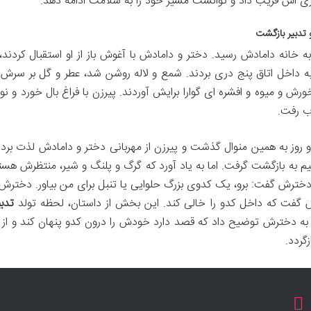
ازی اش فریب داد و توانست مسیر خود را به سلامت ادامه دهد.
 تدبیر بازگشت
به خانه دامادش رسید. دختر و دامادش با آغوش باز از او استقبال کردند
به داخل اتاق پنج دری بردند. شمع و لاله روشن شد، عطر و گل بر سرش پ
خورش و میوه و افشره ای گوارا برایش آوردند. پیرزن با فراغ بال خورد و
ب رفت.
 روز به همین منوال گذشت و پیرزن از مهربانی دختر و دامادش لذت برد.
م به بازگشت گرفت. اما به یاد آورد که گرگ و پلنگ و شیر، منتظرش هستن
 دخترش گفت: برو، یک کدوی بزرگ حلوایی یا تنبل برای من بیاور. دخترش 
گفت که داخل کدو را خالی کند. این بخش از داستان، لحظه تولد
تدب
ه دخترش توضیح داد که قصد دارد خودش را درون کدو پنهان کند و از ا
زگردد.