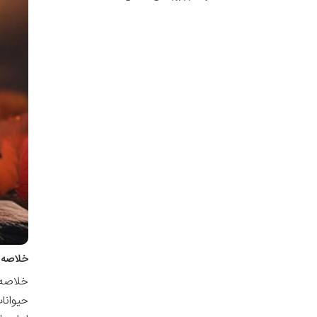
خلاصه ک
خلاصه 
حیوانا