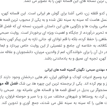
ل ترین نسخه های این افسانه کهن را به تصویر می کشد.
 کدو قلقله زن، نامی آشنا برای گوش هر ایرانی است. این افسانه کهن، 
 نسل هاست که سینه به سینه نقل شده و به یکی از محبوب ترین قصه های
مامی روایت ها و بازگویی های این داستان شیرین، نسخه ای که فضل الل
ه تحریر درآورده، از جایگاه و اهمیت ویژه ای برخوردار است. روایت صبح
هی را حفظ کرده، بلکه با قلم توانای او، جانی تازه به این پیکر کهن بخ
افانه، به خلاصه ای جامع و تفصیلی از این روایت خاص بپردازد و ابعاد 
ر دل آن را برای خوانندگان، اعم از والدین، مربیان، دانشجویان و علاقه مندا
کهن، تجربه ای عمیق و به یادماندنی باشد.
ه مهتدی صبحی: نگهبان گنجینه قصه های ایرانی
ره وسیع ادبیات کودک و فولکلور ایران، نام هایی درخشان وجود دارند
ز و بوم کرده اند. یکی از برجسته ترین این چهره ها، بی شک
فضل الله م
جوگر بی بدیل در اعماق قصه ها و افسانه های عامیانه بود. صبحی ب
 کرد، به روستاها و شهرهای مختلف سر زد و با صبر و حوصله فراوان، 
ت هایی را که سینه به سینه نقل می شدند، جمع آوری و تدوین کند. 