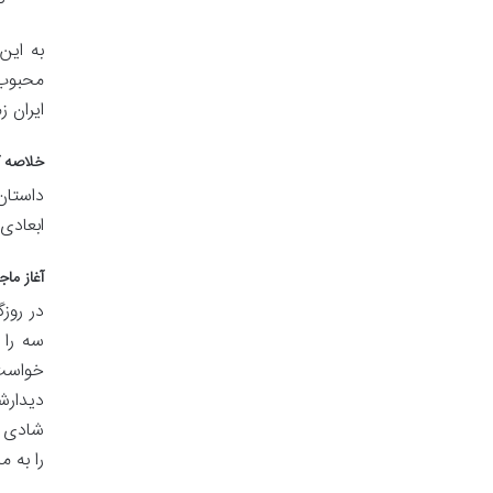
به این
محبوب 
ایران 
خلاصه ک
داستان
ابعادی 
آغاز ماج
در روز
سه را 
خواست 
دیدارش
شادی ب
را به م