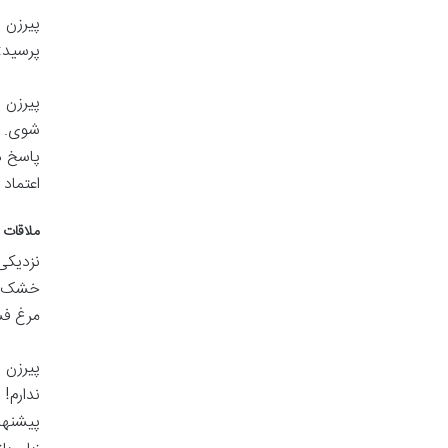
پیرزن 
پرسید:
پیرزن 
شوی. بگ
پاسخ دا
اعتماد 
ملاقات 
نزدیکی
خشک شد
مرغ فس
پیرزن 
ندارم!
پیشنها