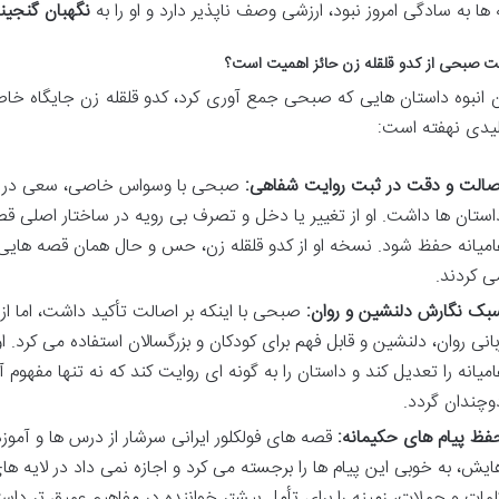
ها به سادگی امروز نبود، ارزشی وصف ناپذیر دارد و او را به
نگهبان گنجین
یت صبحی از کدو قلقله زن حائز اهمیت است؟
ن انبوه داستان هایی که صبحی جمع آوری کرد، کدو قلقله زن جایگاه خاصی
لیدی نهفته است:
صالت و دقت در ثبت روایت شفاهی:
صبحی با وسواس خاصی، سعی در ثب
استان ها داشت. او از تغییر یا دخل و تصرف بی رویه در ساختار اصلی قص
امیانه حفظ شود. نسخه او از کدو قلقله زن، حس و حال همان قصه هایی را
ی کردند.
بک نگارش دلنشین و روان:
صبحی با اینکه بر اصالت تأکید داشت، اما از 
بانی روان، دلنشین و قابل فهم برای کودکان و بزرگسالان استفاده می کر
امیانه را تعدیل کند و داستان را به گونه ای روایت کند که نه تنها مفهوم
وچندان گردد.
فظ پیام های حکیمانه:
قصه های فولکلور ایرانی سرشار از درس ها و آمو
ایش، به خوبی این پیام ها را برجسته می کرد و اجازه نمی داد در لایه های
لمات و جملات، زمینه را برای تأمل بیشتر خواننده در مفاهیم عمیق تر داست