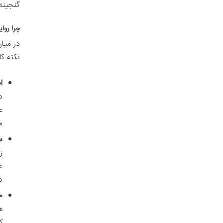
گنجینه 
چرا روا
در میا
نکته ک
ا
د
ع
م
س
ز
ع
د
ح
ه
ک