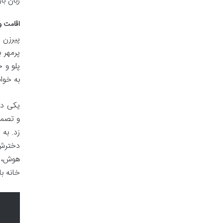
زبان ب
اقامت و
پیرزن 
پرمهر 
پلو و 
به خوا
یکی دو
و تصمی
زد. به
دخترش 
هوش، ب
خانه با