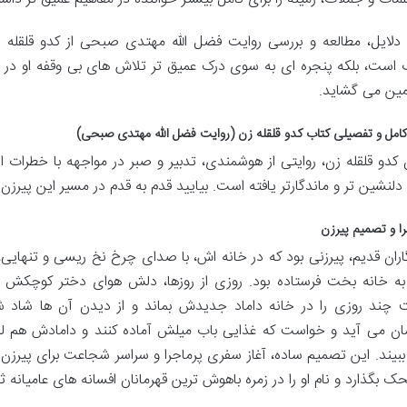
 دلایل، مطالعه و بررسی روایت فضل الله مهتدی صبحی از کدو قلقله ز
است، بلکه پنجره ای به سوی درک عمیق تر تلاش های بی وقفه او در 
زمین می گشاید.
امل و تفصیلی کتاب کدو قلقله زن (روایت فضل الله مهتدی صبحی)
 کدو قلقله زن، روایتی از هوشمندی، تدبیر و صبر در مواجهه با خطرات 
دلنشین تر و ماندگارتر یافته است. بیایید قدم به قدم در مسیر این پیرزن
را و تصمیم پیرزن
گاران قدیم، پیرزنی بود که در خانه اش، با صدای چرخ نخ ریسی و تنهایی، 
به خانه بخت فرستاده بود. روزی از روزها، دلش هوای دختر کوچکش را
چند روزی را در خانه داماد جدیدش بماند و از دیدن آن ها شاد ش
ان می آید و خواست که غذایی باب میلش آماده کنند و دامادش هم لباس
بیند. این تصمیم ساده، آغاز سفری پرماجرا و سراسر شجاعت برای پیرزن 
حک بگذارد و نام او را در زمره باهوش ترین قهرمانان افسانه های عامیانه ث