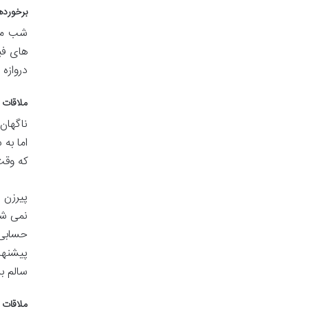
برخورده
شب موع
های فی
دروازه
ملاقات ب
ناگهان
اما به
که وقت
پیرزن 
نمی شو
حسابی 
پیشنها
سالم به
ملاقات ب