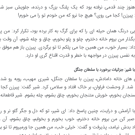
هنوز چند قدمی نرفته بود که یک پلنگ بزرگ و درنده، جلویش سبز شد. 
 پیرزن! کجا می روی؟ هیچ جا نرو که من خودم تو را می خورم!
بی درنگ همان حیله ای را که برای گرگ به کار برده بود، تکرار کرد: من
ذار من بروم خانه دخترم، چلو و پلو بخورم، چاق و چله شوم، آن وقت بیا و
د: بسیار خوب، من همین جا می پلکم تا تو برگردی. پیرزن باز هم موفق شد و
به نفس پیرزن در مواجهه با خطر و قدرت اقناع گری او دارد.
با شیر: جزئیات برخورد با سلطان جنگل
 های خانه دامادش، پیرزن با سلطان جنگل، شیری مهیب، روبه رو شد.
. از وحشت فراوان، بر خاک افتاد و سلامی کرد. شیر گفت: پیرزن کجا 
نجان بخورم، خورش متنجان بخورم، چاق بشوم، چله بشوم. شیر قاطعانه گف
با آرامش و درایت، چنین پاسخ داد: ای شیر، تو که دل و جگر گاو نر و
 صبر کن من بروم خانه دخترم، خوب بخورم و بخوابم، چاق بشوم، آن 
د بدش نیامد، پذیرفت و گفت: خیلی خب، من همین جا ورمیروم تا تو بر