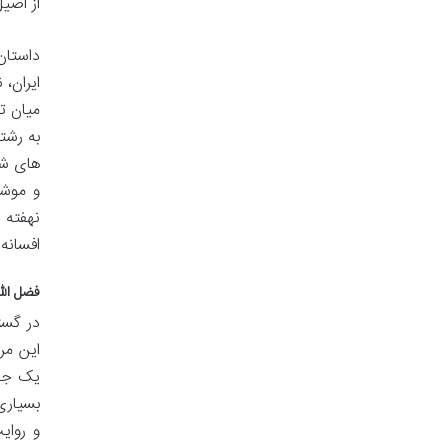
از اصی
داستان
ایران،
میان ت
به رشت
های شفا
و موشک
نهفته د
افسانه 
فضل الل
در گست
این مر
یک جست
بسیاری
و روای