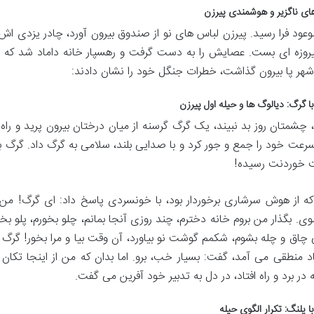
ای ناگزیر و هوشمندی پیرزن
ود فرا رسید. پیرزن لباس های نو از صندوق بیرون آورد، چادر یزدی اش ر
روزه ای بست. عصایش را به دست گرفت و رهسپار خانه داماد شد که خار
 شهر پا بیرون گذاشت، خطرات جنگل خود را نشان دادند:
ا گرگ: دیالوگ ها و حیله اول پیرزن
، چشمتان روز بد نبیند، یک گرگ گرسنه از میان درختان بیرون پرید و را
 سرعت خود را جمع و جور کرد و با صدایی بلند، سلامی به گرگ داد. گرگ 
 خوردنت رسیده!
که از هوش سرشاری برخوردار بود، با خونسردی پاسخ داد: ای گرگ! من 
ی. بگذار من بروم خانه دخترم، چند روزی آنجا بمانم، چلو بخورم، پلو 
چاق و چله بشوم، شکمم گوشت نو بیاورد، آن وقت بیا و مرا بخور! گرگ
د منطقی می آمد، گفت: بسیار خب، برو. اما بدان که من از اینجا تکان 
 در برد و راه افتاد، در دل به تدبیر خود آفرین می گفت.
ا پلنگ: تکرار الگوی حیله