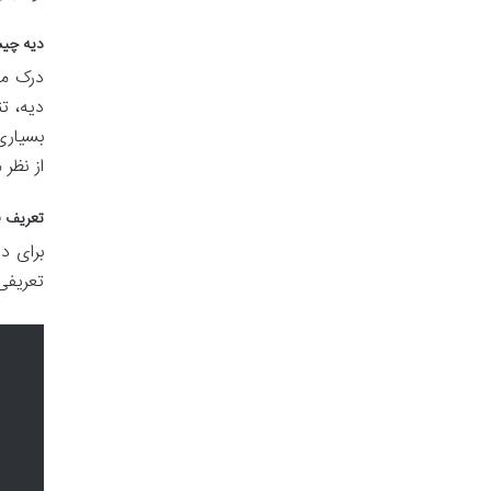
دیه چیس
درک مف
دیه، ت
بسیاری
از نظر
تعریف ق
تعریفی 