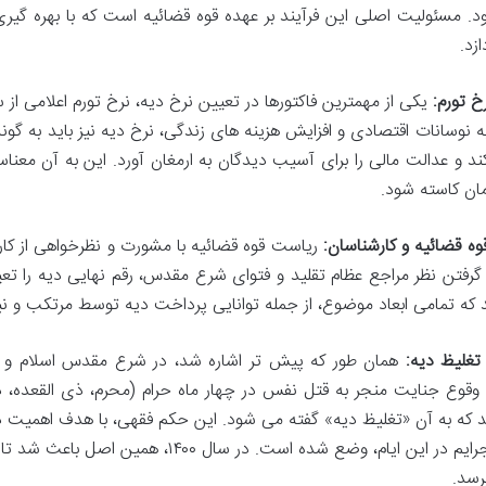
. مسئولیت اصلی این فرآیند بر عهده قوه قضائیه است که با بهره گیری 
زد.
رخ تورم:
یکی از مهمترین فاکتورها در تعیین نرخ دیه، نرخ تورم اعلامی ا
ه نوسانات اقتصادی و افزایش هزینه های زندگی، نرخ دیه نیز باید به گ
د و عدالت مالی را برای آسیب دیدگان به ارمغان آورد. این به آن معناس
ان کاسته شود.
ه قضائیه و کارشناسان:
ریاست قوه قضائیه با مشورت و نظرخواهی از کا
 گرفتن نظر مراجع عظام تقلید و فتوای شرع مقدس، رقم نهایی دیه را تعی
 که تمامی ابعاد موضوع، از جمله توانایی پرداخت دیه توسط مرتکب و نیا
تغلیظ دیه:
همان طور که پیش تر اشاره شد، در شرع مقدس اسلام و به 
قوع جنایت منجر به قتل نفس در چهار ماه حرام (محرم، ذی القعده، 
د که به آن «تغلیظ دیه» گفته می شود. این حکم فقهی، با هدف اهمیت داد
رسد.