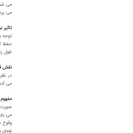
می شود
می پردا
تاثیر ن
توجه ب
حفظ کن
طول زم
نقش قو
در نظر
می کند
مفهوم 
صورت و
می یاب
تومان ب