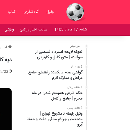
وکیل
گردشگری
کتاب
شنبه، 17 مرداد 1405
سایت اخبار ورزشی
ورزشی
3 روز پیش
اخبار
نمونه لایحه استرداد قسمتی از
خواسته | متن کامل و کاربردی
دیه کامل انسان
6 روز پیش
08/03
گواهی عدم مالکیت: راهنمای جامع
مراحل و مدارک لازم
1 هفته پیش
حکم شرعی همبستر شدن در ماه
محرم | جامع و کامل
2 هفته پیش
وکیل رابطه نامشروع تهران |
متخصص جرائم منافی عفت و حفظ
آبرو