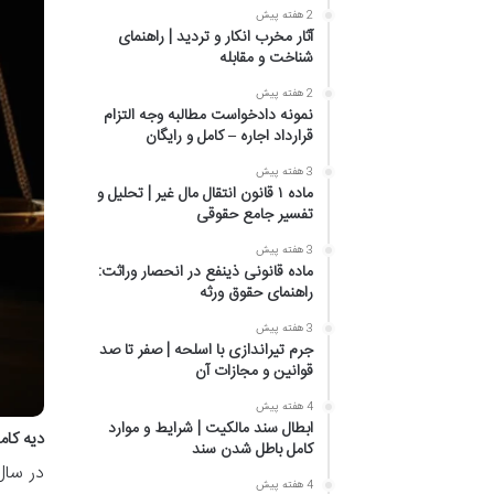
2 هفته پیش
آثار مخرب انکار و تردید | راهنمای
شناخت و مقابله
2 هفته پیش
نمونه دادخواست مطالبه وجه التزام
قرارداد اجاره – کامل و رایگان
3 هفته پیش
ماده ۱ قانون انتقال مال غیر | تحلیل و
تفسیر جامع حقوقی
3 هفته پیش
ماده قانونی ذینفع در انحصار وراثت:
راهنمای حقوق ورثه
3 هفته پیش
جرم تیراندازی با اسلحه | صفر تا صد
قوانین و مجازات آن
4 هفته پیش
ابطال سند مالکیت | شرایط و موارد
دیه کامل
کامل باطل شدن سند
4 هفته پیش