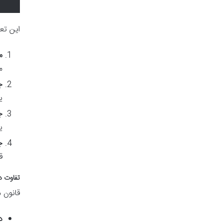
این تع
م
م
ج
ی
ج
ی
ج
ق
تفاوت د
قانون 
د