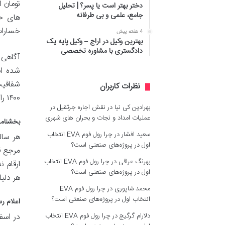
تومان ا
دختر بهتر است یا پسر؟ | تحلیل
جامع، علمی و بی طرفانه
های حق
خسارات
4 هفته پیش
بهترین وکیل در اراج – وکیل پایه یک
دادگستری با مشاوره تخصصی
آگاهی 
شده ان
شفافیت
نظرات کاربران
۱۴۰۰ را به صورت جامع، دقیق و کاربردی مورد بررسی قرار دهد تا پاسخگوی نیازهای اطلاعاتی شما در این زمینه باشد.
بهرادین کی نیا
در
نقش اجاره جرثقیل در
عملیات امداد و نجات و بحران های شهری
بخشنامه رسمی ن
سعید افشار
در
چرا رول فوم EVA انتخاب
هر سال
اول در پروژه‌های صنعتی است؟
مرجع ق
بهرنگ عراقی
در
چرا رول فوم EVA انتخاب
ارقام 
اول در پروژه‌های صنعتی است؟
هر دلیل
محمد شاپوری
در
چرا رول فوم EVA
انتخاب اول در پروژه‌های صنعتی است؟
اعلام رس
دلارام گرگیج
در
چرا رول فوم EVA انتخاب