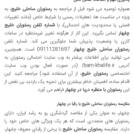
همواره توصیه می شود قبل از مراجعه به
رستوران ساحلی خلیج
، به
ویژه در مناسبت ها، تعطیلات رسمی یا شرایط خاص (مانند تغییرات
فصلی یا محدودیت های احتمالی)، با
شماره تلفن رستوران خلیج
چابهار
تماس بگیرید. این کار از هرگونه تغییر غیرمنتظره در ساعات
کاری یا وضعیت پذیرش شما جلوگیری می کند. شماره تلفن
رستوران ساحلی خلیج چابهار
: 09111281697 است. همچنین،
می توانید برای اطلاعات بیشتر به وب سایت احتمالی رستوران به
آدرس bam-khalife.ir/ (در صورت فعال بودن وب سایت
اختصاصی
رستوران خلیج
، از آن استفاده شود) مراجعه کنید. این
اقدام ساده، اطمینان خاطر بیشتری برای تجربه یک بازدید بی نقص از
این
رستوران با منظره دریا در چابهار
فراهم می آورد.
مقایسه
رستوران ساحلی خلیج
با رقبا در چابهار
چابهار، به عنوان یکی از مقاصد گردشگری رو به رشد ایران، دارای
رستوران های متعددی است که هر یک ویژگی های خاص خود را
دارند. مقایسه
رستوران ساحلی خلیج
با برخی از رقبای معروف چابهار،