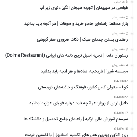
6 روز پیش
غواصی در سیپیدان | تجربه هیجان انگیز دنیای زیر آب
2 هفته پیش
بازار مسقط: راهنمای جامع خرید و سوغات | هر آنچه باید بدانید
2 هفته پیش
راهنمای بستن چمدان سبک | نکات ضروری سفر گروهی
3 هفته پیش
رستوران دلمه | تجربه اصیل ترین دلمه های ایرانی (Dolma Restaurant)
4 هفته پیش
مجسمه شیوا | تاریخچه، نمادها و هر آنچه باید بدانید
04/10/02
کوبا – معرفی کامل کشور، فرهنگ و جاذبه‌های توریستی
04/09/22
دلایل ترس از پرواز: هر آنچه باید درباره فوبیای هواپیما بدانید
04/09/17
سیستم آموزش عالی ترکیه | راهنمای جامع تحصیل و دانشگاه ها
04/09/15
رزرو آنلاین بهترین هتل های تکسیم استانبول | با تضمین قیمت