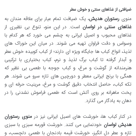
ضیافتی از غذاهای سنتی و خوش عطر
منوی
رستوران هدیش
، یک ضیافت تمام عیار برای علاقه مندان به
غذاهای سنتی در لواسان
است. در این منو، تنوع بی نظیری از
غذاهای محبوب و اصیل ایرانی به چشم می خورد که هر کدام با
وسواس و دقت فراوان تهیه می شوند. در میان این خوراک های
لذیذ، انواع کباب ها جایگاه ویژه ای دارند؛ از کباب کوبیده خوش عطر
و آبدار گرفته تا کباب برگ لذیذ و نرم، کباب بختیاری با ترکیبی
هنرمندانه از گوشت و مرغ، و کباب جوجه با طعمی بی نظیر که
همگی با برنج ایرانی معطر و دورچین های تازه سرو می شوند. هر
تکه کباب، حاصل انتخاب دقیق گوشت و مرغ، مرینیت حرفه ای و
پخت ماهرانه بر روی آتش است که طعمی فراموش نشدنی را در
دهان به یادگار می گذارد.
در کنار کباب ها، خورشت های اصیل ایرانی نیز در
منوی رستوران
هدیش لواسان
خودنمایی می کنند. خورشت قورمه سبزی با سبزی
تازه و عطر دل انگیز، خورشت قیمه بادنجان با طعمی دلچسب، و