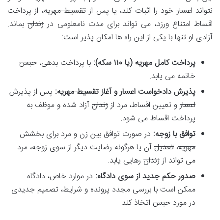
نتواند
اعسار
خود را اثبات کند، یا پس از
تقسیط مهریه
، از پرداخت
اقساط امتناع ورزد، می تواند برای مدت نامعلومی در
زندان
بماند.
آزادی او تنها با یکی از این راه ها امکان پذیر است:
پرداخت کامل
مهریه
(یا ۱۱۰ سکه):
با پرداخت بدهی،
حبس
خاتمه می یابد.
پذیرش دادخواست
اعسار
و آغاز
تقسیط مهریه
:
پس از پذیرش
اعسار
و تعیین اقساط، مرد از
زندان
آزاد شده و موظف به
پرداخت اقساط می شود.
توافق با زوجه:
در صورت توافق بین زن و مرد برای بخشش
مهریه
،
تعدیل
آن یا هرگونه رضایت دیگر از سوی زوجه، مرد
می تواند از
زندان
رهایی یابد.
صدور حکم جدید از سوی دادگاه:
در موارد خاص، دادگاه
ممکن است با بررسی مجدد پرونده و شرایط، تصمیم جدیدی
در مورد
حبس
اتخاذ کند.