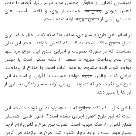
کمیسیون قضایی و حقوقی مجلس مورد بررسی قرار گرفته، با هدف
کاهش ورودی
زندان ها
، حمایت از زوج، و کاهش آسیب های
اجتماعی ناشی از
حبس مهریه
، ارائه شده است.
بر اساس این طرح پیشنهادی، سقف ۱۱۰ سکه که در حال حاضر برای
اعمال
حبس
ملاک است، به ۱۴ سکه کاهش خواهد یافت. این بدان
معناست که در صورت تصویب و اجرایی شدن این طرح، مرد تنها
برای عدم پرداخت
مهریه
تا سقف ۱۴ سکه ممکن است با
حبس
مواجه شود، البته مشروط به عدم اثبات
اعسار
یا امتناع از پرداخت.
افرادی که با چالش
مهریه
مواجه هستند، با نگرانی و امید به این
طرح می نگرند، چرا که تصویب آن می تواند مسیر زندگی بسیاری از
آن ها را تغییر دهد.
با این حال، یک نکته
حیاتی
که باید همواره به آن توجه داشت، این
است که این طرح *هنوز اجرایی نشده است*. قانون فعلی، همچنان
همان
قانون ۱۱۰ سکه مهریه
است. تفاوت بین طرح و قانون لازم الاجرا
بسیار مهم است و نباید دچار اشتباه شد. طرح ها نیازمند طی کردن