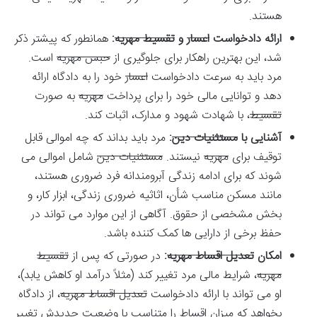
هستند.
ارائه دادخواست
اعسار
و
تقسیط مهریه
:
همانطور که پیشتر ذکر
شد، این بهترین راهکار برای جلوگیری از
حبس مهریه
است.
مرد باید به سرعت دادخواست
اعسار
خود را به دادگاه ارائه
دهد و توانایی مالی خود را برای پرداخت
مهریه
به صورت
تقسیط
، با شهادت شهود و مدارک، اثبات کند.
آشنایی با
مستثنیات دین
:
مرد باید بداند که چه اموالی قابل
توقیف برای
مهریه
نیستند.
مستثنیات دین
شامل اموالی می
شوند که برای ادامه زندگی آبرومندانه فرد ضروری هستند،
مانند مسکن مناسب شأن، اثاثیه ضروری زندگی، ابزار کار، و
بخش مشخصی از حقوق. آگاهی از این موارد می تواند در
حفظ برخی از دارایی ها کمک کننده باشد.
امکان
تعدیل اقساط مهریه
:
در صورتی که پس از
تقسیط
مهریه
، شرایط مالی مرد تغییر کند (مثلاً درآمد او کاهش یابد)،
او می تواند با ارائه دادخواست
تعدیل اقساط مهریه
، از دادگاه
بخواهد که میزان اقساط را متناسب با وضعیت جدیدش تغییر