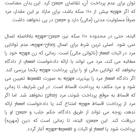
توان برای عدم پرداخت آن، تقاضای
حبس
کرد. این بدان معناست
که اگر
مهریه
بیش از ۱۱۰ سکه باشد، برای مازاد بر این مقدار، مرد
صرفاً مسئولیت مدنی (مالی) دارد و
حبس
در پی نخواهد داشت.
البته، حتی در محدوده ۱۱۰ سکه نیز،
حبس مهریه
بلافاصله اعمال
نمی شود. اصلی ترین شرط برای اعمال
زندان مهریه
، عدم توانایی
مرد در اثبات
اعسار
(ناتوانی مالی) است. زمانی که زن
مهریه
خود را
مطالبه می کند، مرد می تواند با ارائه دادخواست
اعسار
، از دادگاه
بخواهد که توانایی مالی او را برای پرداخت
مهریه
یکجا بررسی کند.
اگر دادگاه
اعسار
مرد را بپذیرد،
مهریه
به صورت
تقسیط
تعیین می
شود و مرد مکلف به پرداخت اقساط است. در این شرایط، تا زمانی
که اقساط به موقع پرداخت شوند، مرد
زندانی
نخواهد شد. اما اگر
مرد از پرداخت اقساط
مهریه
امتناع کند یا دادخواست
اعسار
ارائه
ندهد، زوجه می تواند از طریق دادگاه، حکم جلب و
حبس
او را
دریافت کند. این
حبس
، البته، تا زمانی است که دین (مهریه)
پرداخت شود یا
اعسار
او اثبات و
تقسیط مهریه
آغاز گردد.