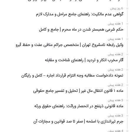
6 روز پیش
گواهی عدم مالکیت: راهنمای جامع مراحل و مدارک لازم
1 هفته پیش
حکم شرعی همبستر شدن در ماه محرم | جامع و کامل
1 هفته پیش
وکیل رابطه نامشروع تهران | متخصص جرائم منافی عفت و حفظ آبرو
2 هفته پیش
آثار مخرب انکار و تردید | راهنمای شناخت و مقابله
2 هفته پیش
نمونه دادخواست مطالبه وجه التزام قرارداد اجاره – کامل و رایگان
2 هفته پیش
ماده ۱ قانون انتقال مال غیر | تحلیل و تفسیر جامع حقوقی
3 هفته پیش
ماده قانونی ذینفع در انحصار وراثت: راهنمای حقوق ورثه
3 هفته پیش
جرم تیراندازی با اسلحه | صفر تا صد قوانین و مجازات آن
4 هفته پیش