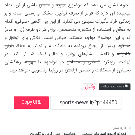
تجربه نشان می دهد که موضوع
مهریه
و
حبس
ناشی از آن، ابعاد
پیچیده ای دارد که فراتر از صرف قوانین خشک و رسمی است و بر
زندگی افراد
تأثیرات عمیقی می گذارد. از این رو،
آگاهی حقوقی
،
اقدام
به موقع
و
استفاده از مشاوره متخصص
، برای هر دو طرف (زن و مرد)
که با این موضوع مواجه هستند، حیاتی است. تلاش برای
توافق و
مذاکره
، پیش از ارجاع پرونده به دادگاه، می تواند به حفظ
بنیان
خانواده
و کاهش فشارهای روانی و مالی کمک شایانی کند. در
نهایت، رویکرد
انسانی و متعادل
در مواجهه با
مهریه
، راهگشای
بسیاری از مشکلات و ضامن
آرامش
در روابط زناشویی خواهد بود.
وکیل
دسته بندی مطلب
Copy URL
3 روز پیش
نمونه لایحه استرداد قسمتی از خواسته | متن کامل و کاربردی