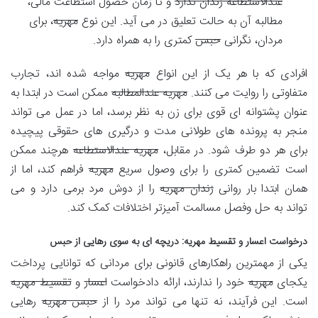
عندالاستطاعه زندان ندارد
و تا زمان حصول استطاعت مالی،
مطالبه آن به حالت تعلیق در می آید. این نوع
مهریه
، برای
مردان، نگرانی
حبس
کمتری را به همراه دارد.
افرادی که با هر یک از این انواع
مهریه
مواجه شده اند، تجارب
متفاوتی را روایت می کنند.
مهریه عندالمطالبه
ممکن است در ابتدا به
عنوان پشتوانه ای قوی برای زن به نظر برسد، اما در عمل می تواند
منجر به پرونده های طولانی مدت و درگیری های حقوقی پیچیده
برای هر دو طرف شود. در مقابل،
مهریه عندالاستطاعه
هرچند ممکن
است تضمین کمتری را برای وصول سریع
مهریه
فراهم کند، اما از
همان ابتدا بار روانی
زندان مهریه
را از دوش مرد برمی دارد و می
تواند به حل وفصل مسالمت آمیزتر اختلافات کمک کند.
درخواست اعسار و تقسیط مهریه: دریچه ای به سوی رهایی از حبس
یکی از مهمترین راهکارهای قانونی برای مردانی که توانایی پرداخت
یکجای
مهریه
خود را ندارند، ارائه دادخواست
اعسار
و
تقسیط مهریه
است. این فرآیند، نه تنها می تواند مرد را از
حبس مهریه
رهایی