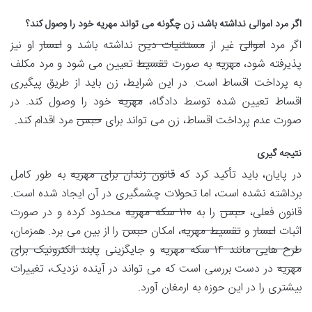
اگر مرد اموالی نداشته باشد، زن چگونه می تواند مهریه خود را وصول کند؟
اگر مرد
اموالی
غیر از
مستثنیات دین
نداشته باشد و
اعسار
او نیز
پذیرفته شود،
مهریه
به صورت
تقسیط
تعیین می شود و مرد مکلف
به پرداخت اقساط است. در این شرایط، زن باید از طریق پیگیری
اقساط تعیین شده توسط دادگاه،
مهریه
خود را وصول کند. در
صورت عدم پرداخت اقساط، زن می تواند برای
حبس
مرد اقدام کند.
نتیجه گیری
در پایان، باید تأکید کرد که
قانون زندان برای مهریه
به طور کامل
برداشته نشده است، اما تحولات چشمگیری در آن ایجاد شده است.
قانون فعلی،
حبس
را به
۱۱۰ سکه مهریه
محدود کرده و در صورت
اثبات
اعسار
و
تقسیط مهریه
، امکان
حبس
را از بین می برد. همزمان،
طرح هایی مانند ۱۴ سکه مهریه
و جایگزینی
پابند الکترونیک برای
مهریه
در دست بررسی است که می تواند در آینده نزدیک، تغییرات
بیشتری را در این حوزه به ارمغان آورد.