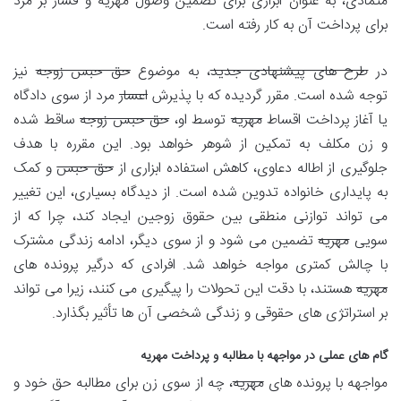
متمادی، به عنوان ابزاری برای تضمین وصول
مهریه
و فشار بر مرد
برای پرداخت آن به کار رفته است.
در
طرح های پیشنهادی جدید
، به موضوع
حق حبس زوجه
نیز
توجه شده است. مقرر گردیده که با پذیرش
اعسار
مرد از سوی دادگاه
یا آغاز پرداخت اقساط
مهریه
توسط او،
حق حبس زوجه
ساقط شده
و زن مکلف به تمکین از شوهر خواهد بود. این مقرره با هدف
جلوگیری از اطاله دعاوی، کاهش استفاده ابزاری از
حق حبس
و کمک
به پایداری خانواده تدوین شده است. از دیدگاه بسیاری، این تغییر
می تواند توازنی منطقی بین حقوق زوجین ایجاد کند، چرا که از
سویی
مهریه
تضمین می شود و از سوی دیگر، ادامه زندگی مشترک
با چالش کمتری مواجه خواهد شد. افرادی که درگیر پرونده های
مهریه
هستند، با دقت این تحولات را پیگیری می کنند، زیرا می تواند
بر استراتژی های حقوقی و زندگی شخصی آن ها تأثیر بگذارد.
گام های عملی در مواجهه با مطالبه و پرداخت مهریه
مواجهه با پرونده های
مهریه
، چه از سوی زن برای مطالبه حق خود و