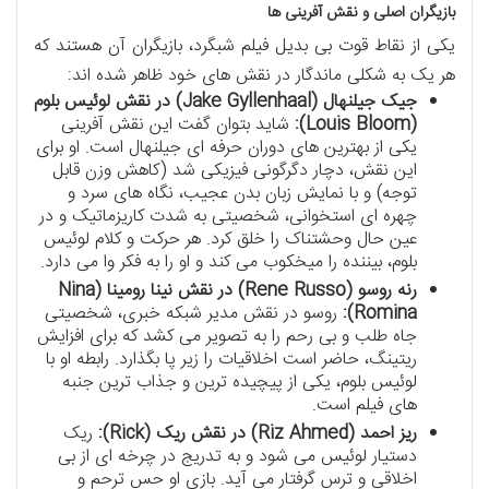
بازیگران اصلی و نقش آفرینی ها
یکی از نقاط قوت بی بدیل فیلم شبگرد، بازیگران آن هستند که
هر یک به شکلی ماندگار در نقش های خود ظاهر شده اند:
جیک جیلنهال (Jake Gyllenhaal) در نقش لوئیس بلوم
(Louis Bloom):
شاید بتوان گفت این نقش آفرینی
یکی از بهترین های دوران حرفه ای جیلنهال است. او برای
این نقش، دچار دگرگونی فیزیکی شد (کاهش وزن قابل
توجه) و با نمایش زبان بدن عجیب، نگاه های سرد و
چهره ای استخوانی، شخصیتی به شدت کاریزماتیک و در
عین حال وحشتناک را خلق کرد. هر حرکت و کلام لوئیس
بلوم، بیننده را میخکوب می کند و او را به فکر وا می دارد.
رنه روسو (Rene Russo) در نقش نینا رومینا (Nina
Romina):
روسو در نقش مدیر شبکه خبری، شخصیتی
جاه طلب و بی رحم را به تصویر می کشد که برای افزایش
ریتینگ، حاضر است اخلاقیات را زیر پا بگذارد. رابطه او با
لوئیس بلوم، یکی از پیچیده ترین و جذاب ترین جنبه
های فیلم است.
ریز احمد (Riz Ahmed) در نقش ریک (Rick):
ریک
دستیار لوئیس می شود و به تدریج در چرخه ای از بی
اخلاقی و ترس گرفتار می آید. بازی او حس ترحم و