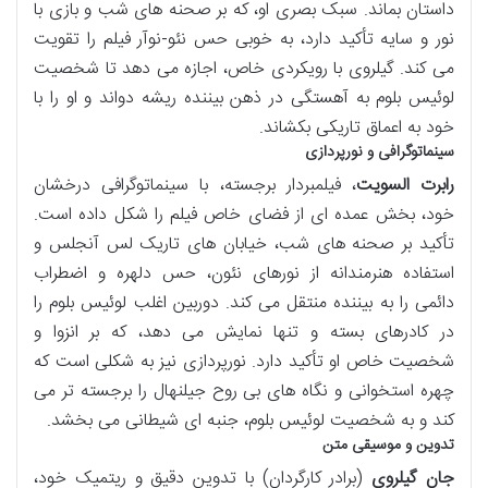
داستان بماند. سبک بصری او، که بر صحنه های شب و بازی با
نور و سایه تأکید دارد، به خوبی حس نئو-نوآر فیلم را تقویت
می کند. گیلروی با رویکردی خاص، اجازه می دهد تا شخصیت
لوئیس بلوم به آهستگی در ذهن بیننده ریشه دواند و او را با
خود به اعماق تاریکی بکشاند.
سینماتوگرافی و نورپردازی
رابرت السویت
، فیلمبردار برجسته، با سینماتوگرافی درخشان
خود، بخش عمده ای از فضای خاص فیلم را شکل داده است.
تأکید بر صحنه های شب، خیابان های تاریک لس آنجلس و
استفاده هنرمندانه از نورهای نئون، حس دلهره و اضطراب
دائمی را به بیننده منتقل می کند. دوربین اغلب لوئیس بلوم را
در کادرهای بسته و تنها نمایش می دهد، که بر انزوا و
شخصیت خاص او تأکید دارد. نورپردازی نیز به شکلی است که
چهره استخوانی و نگاه های بی روح جیلنهال را برجسته تر می
کند و به شخصیت لوئیس بلوم، جنبه ای شیطانی می بخشد.
تدوین و موسیقی متن
جان گیلروی
(برادر کارگردان) با تدوین دقیق و ریتمیک خود،