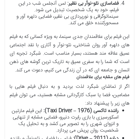
فضاسازی نئو-نوآر بی نظیر:
لس آنجلس شب در این
فیلم، خود به یک شخصیت تبدیل می شود.
سینماتوگرافی و نورپردازی بی نظیر، فضایی دلهره آور و
مسحورکننده خلق می کند.
این فیلم برای علاقمندان جدی سینما، به ویژه کسانی که به فیلم
های دلهره آور روان شناختی، نئو-نوآر و آثاری با نقد اجتماعی
عمیق علاقه مند هستند، بسیار مناسب است. شبگرد تجربه ای
است که شما را به سفری عمیق به تاریک ترین گوشه های ذهن
انسان و جامعه ای که در آن زندگی می کنیم، دعوت می کند.
فیلم های مشابه برای علاقمندان
اگر از تماشای شبگرد لذت بردید و به دنبال فیلم هایی با
مضامین، فضا یا سبک کارگردانی مشابه هستید، می توان فیلم
های زیر را پیشنهاد داد:
راننده تاکسی (Taxi Driver – 1976):
این فیلم مارتین
اسکورسیزی با بازی رابرت دنیرو، فضایی مشابه از تنهایی
و انزوای شهری را به تصویر می کشد و به تحلیل یک
شخصیت روان پریش می پردازد.
درایو (Drive – 2011):
فیلمی با فضایی نئو-نوآر و راننده