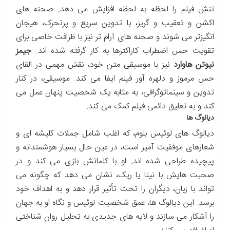
تنش فیلم را لحظه به لحظه افزایش می دهد. صحنه های
اکشن و تعقیب و گریز، با تدوین سریع و پرتحرک، هیجان
انگیزتر می شوند و صحنه های آرام تر نیز با ظرافت خاصی برای
تقویت حس اضطراب کاراکترها به کار گرفته شده اند.
جیمز
نیوتن هاوارد
نیز با موسیقی متن خود، نقش مهمی در القای
حس مرموز و دلهره آور فیلم ایفا می کند. موسیقی، در کنار
تدوین و سینماتوگرافی، به مثابه یک شخصیت پنهان عمل می
کند و به تعلیق دائمی فیلم کمک می کند.
دیالوگ ها
دیالوگ های لوئیس بلوم، که اغلب شامل جملات کلیشه ای و
شعارهای موفقیت آمیز است، در عین حال بسیار هوشمندانه و
پیچیده طراحی شده اند. او با کلماتش بازی می کند و در
صحبت هایش با نینا یا ریک، نشان می دهد که چگونه می
تواند با زبان، دیگران را تحت تأثیر قرار دهد و به اهداف خود
برسد. این دیالوگ ها، عمق شخصیت لوئیس و نگاه او به جهان
را آشکار می سازند و لایه های جدیدی به تحلیل روان شناختی