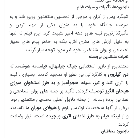
او اضافه می کنند.
بازخوردها، تأثیرات و میراث فیلم
شبگرد پس از اکران با موجی از تحسین منتقدین روبرو شد و به
سرعت جایگاه خود را به عنوان یکی از مهم ترین و
تأثیرگذارترین فیلم های دهه اخیر تثبیت کرد. این فیلم نه تنها
به دلیل ارزش های هنری اش، بلکه به خاطر پیام های عمیق
اجتماعی و روان شناختی خود نیز مورد توجه قرار گرفت.
نظرات منتقدین برجسته
منتقدین از بازی استثنایی
جیک جیلنهال
، فیلمنامه هوشمندانه
دن گیلروی
و کارگردانی بی نظیر او تمجید کردند. بسیاری، فیلم
را اثری
تند و تیز، سیاه، هجوآمیز و به طرز استخوان سوزی
هیجان انگیز
توصیف کردند. تأکید بر جنبه های روان شناختی و
نقد بی پرده رسانه، از جمله دلایل اصلی تحسین منتقدین بود.
برخی از آنها شخصیت لوئیس بلوم را
هیولای دوران ما
نامیدند
و از اینکه فیلم
به طرز لذیذی اثری پیچیده
است، ابراز رضایت
کردند.
بازخورد مخاطبان