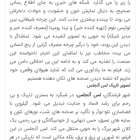
را زیر پا می گذارد. شبکه های خبری به جای اطلاع رسانی
صحیح، به دنبال نمایش خون و خشونت و حوادث دلخراش
می روند تا بیننده بیشتری جذب کنند. این چرخه شیطانی، بین
لوئیس بلوم (تهیه کننده خبر) و نینا رومینا (مصرف کننده خبر و
مدیر شبکه) به خوبی به تصویر کشیده می شود. تماشاگر با
دیدن این روند، خود را درگیر چرخه مصرف گرایی از رنج انسانی
می بیند؛ مخاطب نیز با تماشای این اخبار، ناخواسته این
صنعت را تغذیه می کند و به ادامه این بی اخلاقی دامن می
زند. فیلم به ما یادآوری می کند که شاید هیولای واقعی، خود
ماییم که تشنه دیدن صحنه های تکان دهنده هستیم.
تصویر تاریک لس آنجلس
شهر فرشتگان،
لس آنجلس
، در شبگرد به بستری تاریک و بی
رحم برای رشد فساد و جنایت تبدیل می شود. گیلروی با
فضاسازی نئو-نوآر و تأکید بر صحنه های شب، نورهای نئون و
سایه های عمیق، حس تنهایی، از خودبیگانگی و بی رحمی یک
کلان شهر بزرگ را به خوبی منتقل می کند. لس آنجلس در این
فیلم، نه شهری پر زرق و برق، بلکه مکانی است که تاریکی در هر