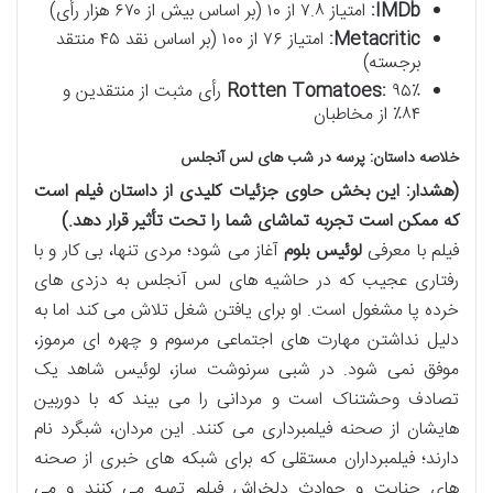
IMDb:
امتیاز ۷.۸ از ۱۰ (بر اساس بیش از ۶۷۰ هزار رأی)
Metacritic:
امتیاز ۷۶ از ۱۰۰ (بر اساس نقد ۴۵ منتقد
برجسته)
Rotten Tomatoes:
۹۵٪ رأی مثبت از منتقدین و
۸۴٪ از مخاطبان
خلاصه داستان: پرسه در شب های لس آنجلس
(هشدار: این بخش حاوی جزئیات کلیدی از داستان فیلم است
که ممکن است تجربه تماشای شما را تحت تأثیر قرار دهد.)
فیلم با معرفی
لوئیس بلوم
آغاز می شود؛ مردی تنها، بی کار و با
رفتاری عجیب که در حاشیه های لس آنجلس به دزدی های
خرده پا مشغول است. او برای یافتن شغل تلاش می کند اما به
دلیل نداشتن مهارت های اجتماعی مرسوم و چهره ای مرموز،
موفق نمی شود. در شبی سرنوشت ساز، لوئیس شاهد یک
تصادف وحشتناک است و مردانی را می بیند که با دوربین
هایشان از صحنه فیلمبرداری می کنند. این مردان، شبگرد نام
دارند؛ فیلمبرداران مستقلی که برای شبکه های خبری از صحنه
های جنایت و حوادث دلخراش فیلم تهیه می کنند و می