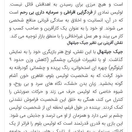
است و هیچ مرزی برای رسیدن به اهدافش قائل نیست.
لوئیس نمادی از
فردگرایی افراطی
و
سرمایه داری بی رحم
است
که در آن، انسانیت و اخلاق به سادگی قربانی منافع شخصی
می شوند. او خود را به عنوان یک کارآفرین و صاحب کسب و
کار می بیند و هر عمل غیراخلاقی را با منطق بازار توجیه می کند.
نقش آفرینی بی نظیر جیک جیلنهال
جیک جیلنهال
با این نقش، اوج هنر بازیگری خود را به نمایش
گذاشت. او با تغییرات فیزیکی چشمگیر (کاهش وزن حدود ۹
کیلوگرم) چهره ای استخوانی، رنگ پریده و چشمانی گودرفته به
خود گرفت که به شخصیت لوئیس بلوم، ظاهری خون آشام
گونه بخشید. زبان بدن خشک، نگاه های سرد و بی روح، و
شیوه خاصی که لوئیس حرف می زند و حرکات صورتش را
کنترل می کند، همگی به خلق این شخصیت فراموش نشدنی
کمک کردند. بیننده در طول فیلم، لحظه ای از شخصیت لوئیس
چشم بر نمی دارد و همزمان از او می ترسد و جذبش می شود.
این بازی به قدری قدرتمند است که لوئیس بلوم را فراتر از یک
کاراکتر سینمایی، به نمادی از تاریکی های پنهان در جامعه