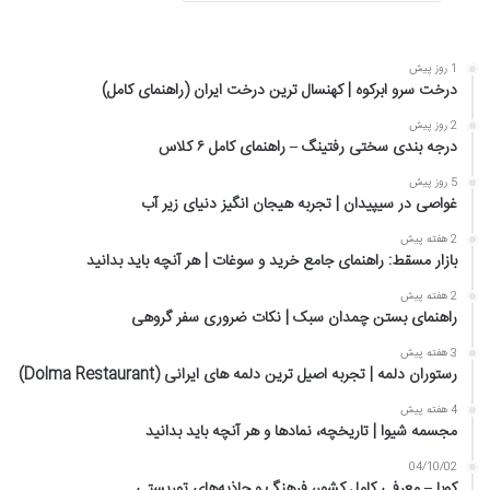
1 روز پیش
درخت سرو ابرکوه | کهنسال ترین درخت ایران (راهنمای کامل)
2 روز پیش
درجه بندی سختی رفتینگ – راهنمای کامل ۶ کلاس
5 روز پیش
غواصی در سیپیدان | تجربه هیجان انگیز دنیای زیر آب
2 هفته پیش
بازار مسقط: راهنمای جامع خرید و سوغات | هر آنچه باید بدانید
2 هفته پیش
راهنمای بستن چمدان سبک | نکات ضروری سفر گروهی
3 هفته پیش
رستوران دلمه | تجربه اصیل ترین دلمه های ایرانی (Dolma Restaurant)
4 هفته پیش
مجسمه شیوا | تاریخچه، نمادها و هر آنچه باید بدانید
04/10/02
کوبا – معرفی کامل کشور، فرهنگ و جاذبه‌های توریستی