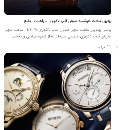
بهترین ساعت هوشمند ضربان قلب لاکچری – راهنمای جامع
برسی بهترین ساعت مچی ضربان قلب لاکچری Luxury ساعت مچی
ضربان قلب لاکچری، تلفیقی هنرمندانه از شکوه طراحی و دقت…
11 مرداد