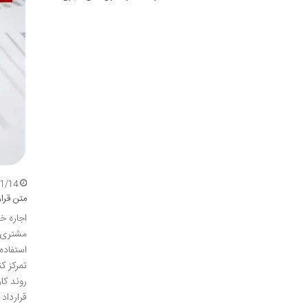
11/14
متن قرار
اجاره خ
مشتری م
استفاده
تمرکز ک
روند کا
قرارداد