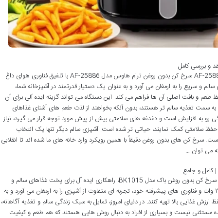
نقد و بررسی سرخ کن بدون روغن ترام هاوس مدل AF-25886 سرخ کن بدون روغن ترام هاوس مدل AF-25886 با تلفیق فناوری هوای داغ
الم و سریع را به ارمغان می آورد و به عنوان یک دستیار قدرتمند در آشپزخانه شما،
 طعم و بافت اصلی آن ها فراهم می کند. این دستگاه می تواند گزینه ایده آلی برای آن
ود به سمت تغذیه سالم تر هستند، بدون آنکه بخواهند از لذت طعم های آشنای غذاهای
 رو به افزایش است و دغدغه های سلامتی بیش از پیش مورد توجه قرار می گیرد، نیاز
ه حفظ سلامتی کمک نمایند، حیاتی تر شده است. آشپزی سالم دیگر تنها یک انتخاب
. سرخ کن های بدون روغن دقیقاً با همین رویکرد وارد خانه های ما شده اند تا انقلابی
که می توان …
نقد و بررسی سرخ کن بدون روغن باک مدل BK1015 سرخ کن بدون روغن باک مدل BK1015، راهکاری ایده آل برای پخت غذاهای سالم و
خوشمزه با حداقل روغن است. این دستگاه با توان ۲۰۰0 وات و فناوری های پیشرفته خود، تجربه ای متفاوت از آشپزی را به ارمغان می آورد و به
ارزش غذایی بالا تهیه کنند. در دنیای امروز، تمایل به سبک زندگی سالم و تغذیه آگاهانه،
ه مستثنی نیست و بسیاری از افراد به دنبال روش هایی هستند که هم طعم و کیفیت