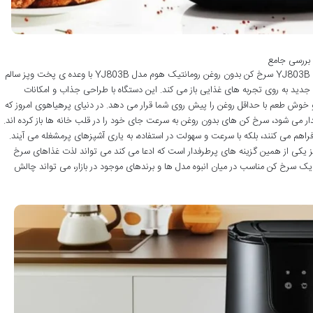
نقد و بررسی سرخ کن بدون روغن رومانتیک هوم مدل YJ803B سرخ کن بدون روغن رومانتیک هوم مدل YJ803B با وعده ی پخت وپز سالم
ی جدید به روی تجربه های غذایی باز می کند. این دستگاه با طراحی جذاب و امکانات
 و خوش طعم با حداقل روغن را پیش روی شما قرار می دهد. در دنیای پرهیاهوی امروز که
ار می شود، سرخ کن های بدون روغن به سرعت جای خود را در قلب خانه ها باز کرده اند.
فراهم می کنند، بلکه با سرعت و سهولت در استفاده، به یاری آشپزهای پرمشغله می آیند.
کن بدون روغن رومانتیک هوم مدل YJ803B نیز یکی از همین گزینه های پرطرفدار است که ادعا می کند می تواند لذت غذاهای سرخ
ب یک سرخ کن مناسب در میان انبوه مدل ها و برندهای موجود در بازار، می تواند چالش