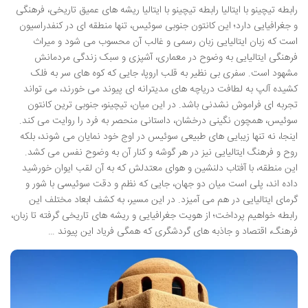
رابطه تیچینو با ایتالیا رابطه تیچینو با ایتالیا ریشه های عمیق تاریخی، فرهنگی
و جغرافیایی دارد؛ این کانتون جنوبی سوئیس، تنها منطقه ای در کنفدراسیون
است که زبان ایتالیایی زبان رسمی و غالب آن محسوب می شود و میراث
فرهنگی ایتالیایی به وضوح در معماری، آشپزی و سبک زندگی مردمانش
مشهود است. سفری بی نظیر به قلب اروپا، جایی که کوه های سر به فلک
کشیده آلپ به لطافت دریاچه های مدیترانه ای پیوند می خورند، می تواند
تجربه ای فراموش نشدنی باشد. در این میان، تیچینو، جنوبی ترین کانتون
سوئیس، همچون نگینی درخشان، داستانی منحصر به فرد را روایت می کند.
اینجا، نه تنها زیبایی های طبیعی سوئیس در اوج خود نمایان می شوند، بلکه
روح و فرهنگ ایتالیایی نیز در هر گوشه و کنار آن به وضوح نفس می کشد.
این منطقه، با آفتاب دلنشین و هوای معتدلش که به آن لقب ایوان خورشید
داده اند، پلی است میان دو جهان، جایی که نظم و دقت سوئیسی با شور و
گرمای ایتالیایی در هم می آمیزد. در این مسیر، به کشف ابعاد مختلف این
رابطه خواهیم پرداخت؛ از هویت جغرافیایی و ریشه های تاریخی گرفته تا زبان،
فرهنگ، اقتصاد و جاذبه های گردشگری که همگی فریاد این پیوند …