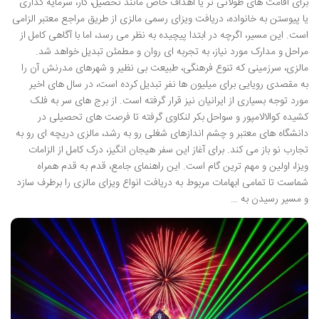
برای اقامت های طولانی تر یا اهداف خاص مانند تحصیل، کار، سرمایه گذاری
یا پیوستن به خانواده، دریافت ویزای رسمی مالزی از طریق مراجع معتبر الزامی
است. این مسیر، اگرچه در ابتدا پیچیده به نظر می رسد، اما با آگاهی کامل از
مراحل و مدارک مورد نیاز، به تجربه ای روان و مطمئن تبدیل خواهد شد.
مالزی، سرزمینی که تنوع فرهنگی، طبیعت بی نظیر و شهرهای مدرنش آن را
به مقصدی رویایی برای میلیون ها نفر تبدیل کرده است، در سال های اخیر
مورد توجه بسیاری از ایرانیان نیز قرار گرفته است. از برج های سر به فلک
کشیده کوالالامپور و سواحل بکر لنکاوی گرفته تا فرصت های تحصیلی در
دانشگاه های معتبر و چشم اندازهای شغلی رو به رشد، مالزی دریچه ای رو به
تجارب نو باز می کند. برای آغاز این سفر هیجان انگیز، درک کامل از الزامات
ویزا، اولین و مهم ترین گام است. این راهنمای جامع، قدم به قدم همراه
شماست تا تمامی ابهامات مربوط به دریافت انواع ویزای مالزی را برطرف سازد
و مسیر رسیدن به …