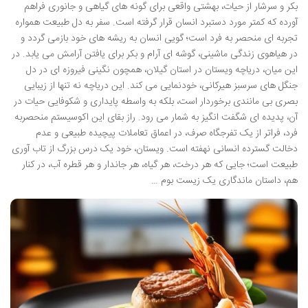
بکر و سرشار از حیات، بهشتی واقعی برای گونه های گیاهی و جانوری فراهم
آورده که کمتر مورد دستبرد انسان قرار گرفته است. سفر به دل طبیعت همواره
تجربه ای منحصر به فرد است؛ گویی انسان به ریشه های خود بازمی گردد و
در هیاهوی زندگی ماشینی، گوشه ای آرام و بکر برای یافتن آرامش می یابد. در
این میان، دریاچه ویستان در استان گیلان، همچون نگینی فیروزه ای در دل
جنگل های سرسبز هیرکانی، خودنمایی می کند. این دریاچه نه تنها از زیبایی
بصری بی مانندی برخوردار است، بلکه به واسطه پایداری و شکوفایی حیات در
آن، پدیده ای شگفت انگیز به شمار می رود. راز بقای این اکوسیستم منحصربه
فرد، فراتر از یک تفرجگاه صرف، در اعماق تعاملات پیچیده طبیعی و عدم
دخالت گسترده انسانی نهفته است. ویستان، خود یک درس بزرگ از تاب آوری
طبیعت است؛ جایی که هر درخت، هر گیاه، هر جاندار و هر قطره آب، در کنار
هم، داستان ماندگاری یک زیست بوم …