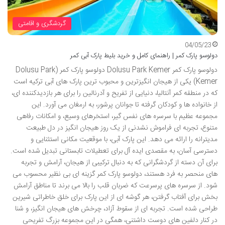
گردشگری و اقامتی
04/05/23
دولوسو پارک کمر | راهنمای کامل و خرید بلیط پارک آبی کمر
دولوسو پارک کمر Dolusu Park Kemer دولوسو پارک کمر (Dolusu Park
Kemer) یکی از هیجان انگیزترین و محبوب ترین پارک های آبی ترکیه است
که در منطقه کمر آنتالیا، دنیایی از تفریح و آدرنالین را برای هر بازدیدکننده ای،
از خانواده ها و کودکان گرفته تا جوانان پرشور، به ارمغان می آورد. این
مجموعه عظیم با سرسره های نفس گیر، استخرهای وسیع، و امکانات رفاهی
متنوع، تجربه ای فراموش نشدنی از یک روز هیجان انگیز در دل طبیعت
مدیترانه را ارائه می دهد. این پارک آبی، با موقعیت مکانی استثنایی و
دسترسی آسان، به مقصدی ایده آل برای تعطیلات تابستانی تبدیل شده است.
برای آن دسته از گردشگرانی که به دنبال ترکیبی از هیجان، آرامش و تجربه
های منحصر به فرد هستند، دولوسو پارک کمر گزینه ای بی نظیر محسوب می
شود. از سرسره های پرسرعت که ضربان قلب را بالا می برند تا مناطق آرامش
بخش برای آفتاب گرفتن، هر گوشه ای از این پارک برای خلق خاطراتی شیرین
طراحی شده است. تجربه ای از سقوط آزاد، چرخش های هیجان انگیز، و شنا
در کنار دلفین های دوست داشتنی، همگی در این مجموعه بزرگ تفریحی