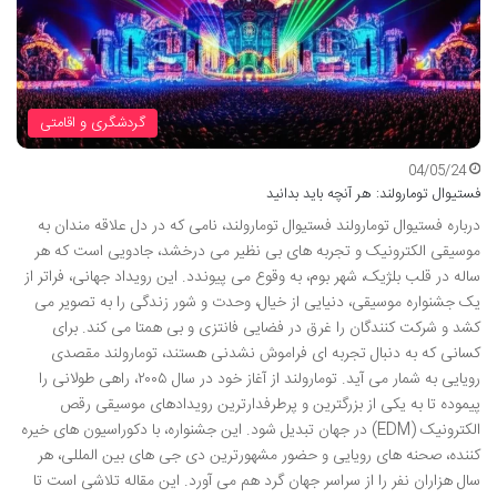
گردشگری و اقامتی
04/05/24
فستیوال تومارولند: هر آنچه باید بدانید
درباره فستیوال تومارولند فستیوال تومارولند، نامی که در دل علاقه مندان به
موسیقی الکترونیک و تجربه های بی نظیر می درخشد، جادویی است که هر
ساله در قلب بلژیک، شهر بوم، به وقوع می پیوندد. این رویداد جهانی، فراتر از
یک جشنواره موسیقی، دنیایی از خیال، وحدت و شور زندگی را به تصویر می
کشد و شرکت کنندگان را غرق در فضایی فانتزی و بی همتا می کند. برای
کسانی که به دنبال تجربه ای فراموش نشدنی هستند، تومارولند مقصدی
رویایی به شمار می آید. تومارولند از آغاز خود در سال ۲۰۰۵، راهی طولانی را
پیموده تا به یکی از بزرگترین و پرطرفدارترین رویدادهای موسیقی رقص
الکترونیک (EDM) در جهان تبدیل شود. این جشنواره، با دکوراسیون های خیره
کننده، صحنه های رویایی و حضور مشهورترین دی جی های بین المللی، هر
سال هزاران نفر را از سراسر جهان گرد هم می آورد. این مقاله تلاشی است تا