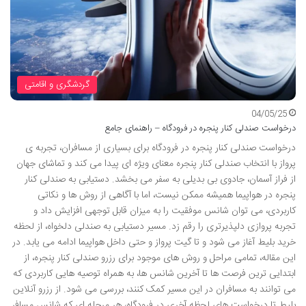
گردشگری و اقامتی
04/05/25
درخواست صندلی کنار پنجره در فرودگاه – راهنمای جامع
درخواست صندلی کنار پنجره در فرودگاه برای بسیاری از مسافران، تجربه ی
پرواز با انتخاب صندلی کنار پنجره معنای ویژه ای پیدا می کند و تماشای جهان
از فراز آسمان، جادوی بی بدیلی به سفر می بخشد. دستیابی به صندلی کنار
پنجره در هواپیما همیشه ممکن نیست، اما با آگاهی از روش ها و نکاتی
کاربردی، می توان شانس موفقیت را به میزان قابل توجهی افزایش داد و
تجربه پروازی دلپذیرتری را رقم زد. مسیر دستیابی به صندلی دلخواه، از لحظه
خرید بلیط آغاز می شود و تا گیت پرواز و حتی داخل هواپیما ادامه می یابد. در
این مقاله، تمامی مراحل و روش های موجود برای رزرو صندلی کنار پنجره، از
ابتدایی ترین فرصت ها تا آخرین شانس ها، به همراه توصیه هایی کاربردی که
می توانند به مسافران در این مسیر کمک کنند، بررسی می شود. از رزرو آنلاین
بلیط تا درخواست های لحظه آخری در فرودگاه، هر مرحله ای که شانس مسافر