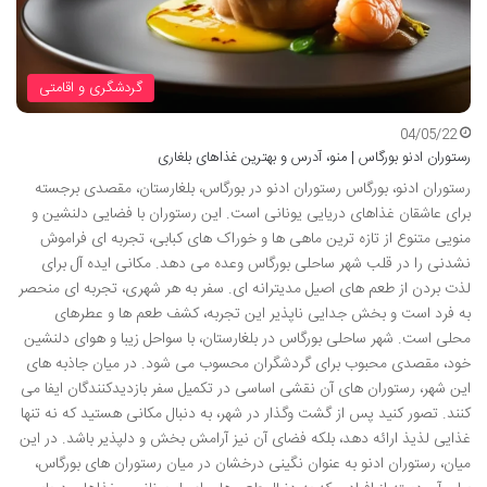
گردشگری و اقامتی
04/05/22
رستوران ادنو بورگاس | منو، آدرس و بهترین غذاهای بلغاری
رستوران ادنو، بورگاس رستوران ادنو در بورگاس، بلغارستان، مقصدی برجسته
برای عاشقان غذاهای دریایی یونانی است. این رستوران با فضایی دلنشین و
منویی متنوع از تازه ترین ماهی ها و خوراک های کبابی، تجربه ای فراموش
نشدنی را در قلب شهر ساحلی بورگاس وعده می دهد. مکانی ایده آل برای
لذت بردن از طعم های اصیل مدیترانه ای. سفر به هر شهری، تجربه ای منحصر
به فرد است و بخش جدایی ناپذیر این تجربه، کشف طعم ها و عطرهای
محلی است. شهر ساحلی بورگاس در بلغارستان، با سواحل زیبا و هوای دلنشین
خود، مقصدی محبوب برای گردشگران محسوب می شود. در میان جاذبه های
این شهر، رستوران های آن نقشی اساسی در تکمیل سفر بازدیدکنندگان ایفا می
کنند. تصور کنید پس از گشت وگذار در شهر، به دنبال مکانی هستید که نه تنها
غذایی لذیذ ارائه دهد، بلکه فضای آن نیز آرامش بخش و دلپذیر باشد. در این
میان، رستوران ادنو به عنوان نگینی درخشان در میان رستوران های بورگاس،