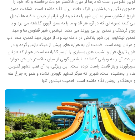
گویی ققنوسی است که بارها از میان خاکستر حوادث برخاسته و نام خود را
همچون نگینی درخشان بر تارک فلات ایران نگاه داشته است. شناخت عمیق
تاریخ نیشابور، سفر به این شهر را به تجربه ای فراتر از دیدن جاذبه ها تبدیل
می کند؛ تجربه ای که در آن، هر قدم، ما را به عمق قرون گذشته می برد و با
روح فرهنگ و تمدن ایرانی پیوند می دهد. نیشابور، شهر ققنوس ها و مهد
تمدن نیشابور، این شهر بلاکش در دامنه بینالود، از دیرباز مهد تمدن، علم، ادب
و عرفان بوده است. قدمت آن به هزاره های پیش از میلاد بازمی گردد و در
طول تاریخ، فراز و نشیب های بسیاری را از سر گذرانده است. هربار که طوفان
حوادث آن را به ویرانی کشانده، نیشابور گویی از میان خاکستر خویش دوباره
سربرآورده و باز قامت راست کرده است. این ویژگی، به آن لقب «شهر ققنوس
ها» را بخشیده است، شهری که هرگز تسلیم نابودی نشده و همواره چراغ علم
و فرهنگ را روشن نگاه داشته است. اهمیت نیشابور تنها …