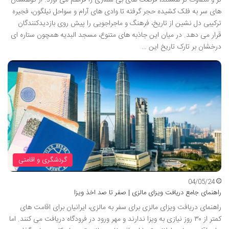
تر و متفاوت تر هستند، فرصت های بی شماری را فراهم می آورد. از کوهستان
های سر به فلک کشیده حجر گرفته تا وادی های آرام و سواحل نیلگون، فجیره
ترکیبی دل نشین از تاریخ، فرهنگ و ماجراجویی را پیش روی بازدیدکنندگان
قرار می دهد. در میان این جاذبه های متنوع، مسجد البدیه همچون ستاره ای
درخشان بر تارک تاریخ این …
گردشگری و اقامتی
04/05/24
راهنمای جامع دریافت ویزای مالزی | صفر تا صد اخذ ویزا
راهنمای دریافت ویزای مالزی برای سفر به مالزی، ایرانیان برای اقامت های
کمتر از ۳۰ روز نیازی به ویزا ندارند و مهر ورود در فرودگاه دریافت می کنند. اما