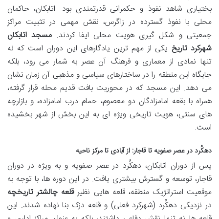
بختیاری شاهد نفوذ و حکمرانی قدرتمندی بود. اتابکان، حاکمان
محلی با نفوذ گسترده در زاگرس، نقش مهمی در تثبیت مراکز
جمعیتی و شکل گیری هویت محلی ایفا کردند.
مسجد اتابکان
شهرکرد تاریخ
یکی از مهم ترین یادگارهای این دوران است که نه
تنها نمادی از معماری و فرهنگ آن عصر به شمار می رود، بلکه
جایگاه این منطقه را در ساختارهای سیاسی و مذهبی آن زمان نشان
می دهد. این مسجد که در محوریت بافت قدیم محله قرار گرفته،
همراه با بقعه امامزادگان دو معصوم، حمام درب امامزاده، و بازارچه
های سنتی، هویت تاریخی ویژه ای به این بخش از شهر بخشیده
است.
دهکُرد در عصر صفویه تا قاجار: از آبادی تا مرکز ناحیه
پس از دوران اتابکان، دهکُرد در عصر صفویه و به ویژه در دوران
قاجار، توسعه و گسترش بیشتری یافت. در این دوره ها، با توجه به
موقعیت استراتژیک منطقه، قلعه هایی نظیر
قلعه چالشتر تاریخچه
در نزدیکی دهکُرد (شهرکرد فعلی) و قلعه دزک بنا نهاده شدند. این
قلعه ها نه تنها نقش دفاعی داشتند، بلکه به عنوان مراکز اداری و