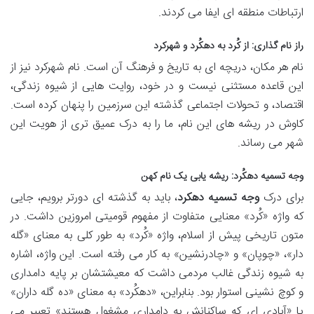
ارتباطات منطقه ای ایفا می کردند.
راز نام گذاری: از کُرد به دهکُرد و شهرکرد
نام هر مکان، دریچه ای به تاریخ و فرهنگ آن است. نام شهرکرد نیز از
این قاعده مستثنی نیست و در خود، روایت هایی از شیوه زندگی،
اقتصاد، و تحولات اجتماعی گذشته این سرزمین را پنهان کرده است.
کاوش در ریشه های این نام، ما را به درک عمیق تری از هویت این
شهر می رساند.
وجه تسمیه دهکُرد: ریشه یابی یک نام کهن
برای درک
وجه تسمیه دهکرد
، باید به گذشته ای دورتر برویم، جایی
که واژه «کُرد» معنایی متفاوت از مفهوم قومیتی امروزین داشت. در
متون تاریخی پیش از اسلام، واژه «کُرد» به طور کلی به معنای «گله
دار»، «چوپان» و «چادرنشین» به کار می رفته است. این واژه، اشاره
به شیوه زندگی غالب مردمی داشت که معیشتشان بر پایه دامداری
و کوچ نشینی استوار بود. بنابراین، «دهکُرد» به معنای «ده گله داران»
یا «آبادی ای که ساکنانش به دامداری مشغول هستند» تعبیر می