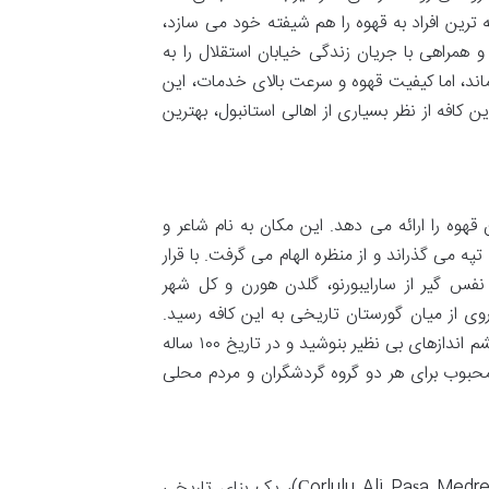
 ترین افراد به قهوه را هم شیفته خود می سازد،
مراهی با جریان زندگی خیابان استقلال را به
ند، اما کیفیت قهوه و سرعت بالای خدمات، این
 کافه از نظر بسیاری از اهالی استانبول، بهترین
ز یک فنجان قهوه را ارائه می دهد. این مکان به نام شاعر و
ه می گذراند و از منظره الهام می گرفت. با قرار
رامیک و نفس گیر از سارایبورنو، گلدن هورن و کل شهر
روی از میان گورستان تاریخی به این کافه رسید.
اینجا جایی است که می توانید قهوه ترک اصیل خود را در کنار نسیم ملایم و چشم اندازهای بی نظیر بنوشید و در تاریخ ۱۰۰ ساله
یر لوتی با ظرفیت پذیرش بیش از ۱۴۰۰ نفر، مکانی محبوب برای هر دو گروه گردشگران و مردم محلی
(Çorlulu Ali Paşa Medresesi)، یک بنای تاریخی