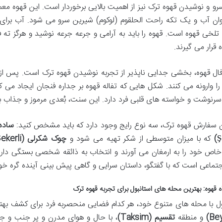
رو و نوشیدن قهوه ترک نیز از اهمیت بالایی برخوردار است. این قهوه مع
ان آب و یک تکه راحت الحلقوم (لوکوم) شیرین سرو می شود. آب برای ت
لخی قهوه است. قهوه را باید به آرامی و جرعه جرعه نوشید و هرگز ته فنج
 قرار می گیرند.
ل قهوه، بخشی جدایی ناپذیر از تجربه نوشیدن قهوه ترک است. پس از نو
را وارونه می کنند. شکل هایی که تفاله قهوه بر جداره فنجان ایجاد می 
 سرنوشت و خواسته های قلبی فرد دارد. این سنت، بُعدی مرموز و جذاب 
ن سفارش قهوه ترک، سه نوع رایج وجود دارد که باید مشخص کنید:
ساده (de
Ş
که با میزان متوسطی از شکر تهیه می شود و
چوک شکرلی (Çok Şekerli)
خاص خود را به ارمغان می آورند و انتخاب به ذائقه شخصی بستگی دار
جتماعی است که با گفتگو، داستان سرایی و گاهی پیش بینی آینده گره خ
ه قهوه: بهترین محله های استانبول برای تجربه قهوه ترک
ول با محله های متنوع خود، هر کدام فضایی منحصربه فرد برای کشف بهتر
و منطقه
تقسیم (Taksim)
، با حال و هوای مدرن و پر جنب و ج