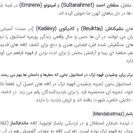
 مقابل،
سلطان احمد (Sultanahmet)
و
امینونو (Eminönü)
در شبه جزی
ه ها در دل بناهای کهن جا خوش کرده اند.
های
بشیکتاش (Beşiktaş)
و
کادیکوی (Kadıköy)
(در سمت آسیایی)
ان می توانند در آن ها حس و حال واقعی زندگی روزمره استانبول را تج
ای سنگفرش شده اش، فضایی هنری و دنج برای کشف کافه های قدیمی 
فر، منظره ای زیبا و آرامش بخش را برای لذت بردن از قهوه فراهم می آور
رد.
 استانبول بدون تجربه چشیدن قهوه ترک در کافه های اصیل آن، قطعاً ناتما
دلایلی خاص، شهرت یافته اند و ارزش بازدید را دارند.
 تپنده خیابان استقلال و در نزدیکی پاساژ اولیویا، کافه
مانداباتماز
مندان به قهوه ترک بوده است. نام این کافه به معنای گاومیش هم در آن ف