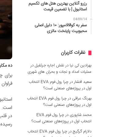
رزرو آنلاین بهترین هتل های تکسیم
استانبول | با تضمین قیمت
04/09/14
سفر به کوالالامپور: ۱۰ دلیل اصلی
محبوبیت پایتخت مالزی
نظرات کاربران
ده مکان
بهرادین کی نیا
در
نقش اجاره جرثقیل در
عملیات امداد و نجات و بحران های شهری
برای چ
سعید افشار
در
چرا رول فوم EVA انتخاب
فراوان 
اول در پروژه‌های صنعتی است؟
بهرنگ عراقی
در
چرا رول فوم EVA انتخاب
استانب
اول در پروژه‌های صنعتی است؟
است. ا
محمد شاپوری
در
چرا رول فوم EVA
در قلب
انتخاب اول در پروژه‌های صنعتی است؟
رسیده 
دلارام گرگیج
در
چرا رول فوم EVA انتخاب