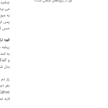
اول در پروژه‌های صنعتی است؟
چشیدن 
می برد،
به سوی
پس این
حس کنی
قهوه ترک
ریشه ه
به است
و گفتگ
بدل شد
راز دم
لایه ضخیم و طلایی از «ک