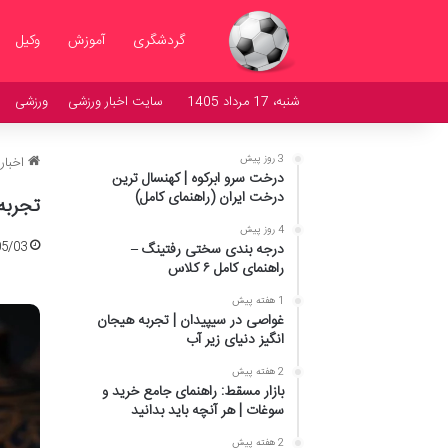
گردشگری
آموزش
وکیل
شنبه، 17 مرداد 1405
سایت اخبار ورزشی
ورزشی
3 روز پیش
اخبار
درخت سرو ابرکوه | کهنسال ترین
درخت ایران (راهنمای کامل)
تجربه به
4 روز پیش
05/03
درجه بندی سختی رفتینگ –
راهنمای کامل ۶ کلاس
1 هفته پیش
غواصی در سیپیدان | تجربه هیجان
انگیز دنیای زیر آب
2 هفته پیش
بازار مسقط: راهنمای جامع خرید و
سوغات | هر آنچه باید بدانید
2 هفته پیش