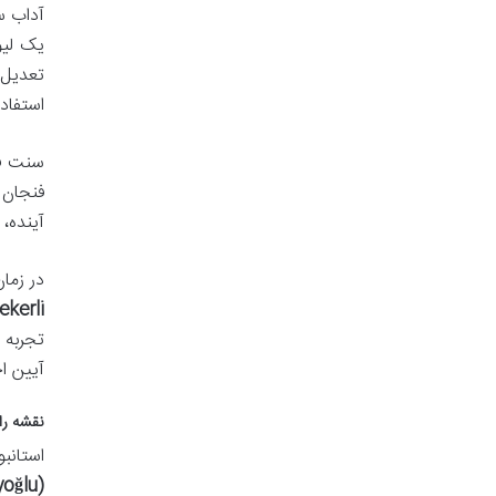
آداب س
یک لیو
تعدیل ت
استفاده
سنت فا
فنجان 
آینده،
در زما
ekerli)
تجربه 
آیین ا
نقشه را
استانب
(Beyoğlu)