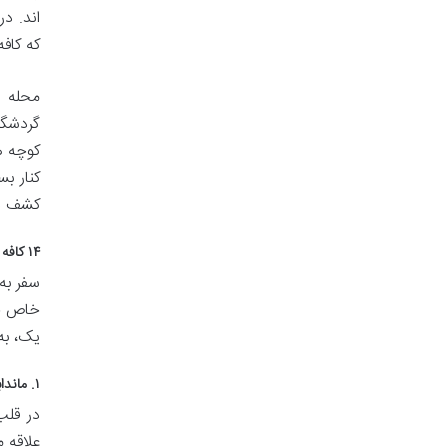
اند. در
که کاف
محله 
گردشگر
کوچه ه
کنار بس
کشف دا
۱۴ کافه برتر برای چشیدن قهوه ترک در استانبول: جایی که عطرها و داستان ها بهم می رسند
سفر به
یک، به 
۱. مانداباتماز (Mandabatmaz)
در قلب
علاقه 