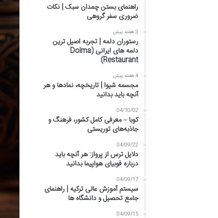
راهنمای بستن چمدان سبک | نکات
ضروری سفر گروهی
3 هفته پیش
رستوران دلمه | تجربه اصیل ترین
دلمه های ایرانی (Dolma
Restaurant)
4 هفته پیش
مجسمه شیوا | تاریخچه، نمادها و هر
آنچه باید بدانید
04/10/02
کوبا – معرفی کامل کشور، فرهنگ و
جاذبه‌های توریستی
04/09/22
دلایل ترس از پرواز: هر آنچه باید
درباره فوبیای هواپیما بدانید
04/09/17
سیستم آموزش عالی ترکیه | راهنمای
جامع تحصیل و دانشگاه ها
04/09/15