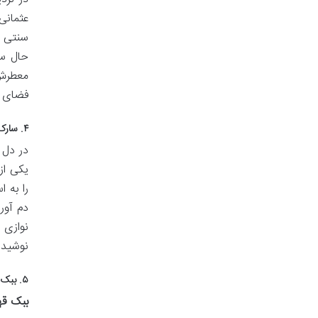
عثمانی
سنتی و
حال سف
معطرش 
فضای ش
۴. سارک قهوه سی (Şark Kahvesi)
در دل ب
یکی از
را به 
دم آور
نوازی 
نوشیدن
۵. ببک قهوه (Bebek Kahvesi)
ببک قه