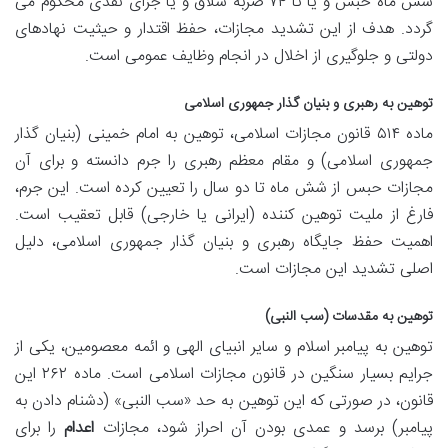
شش ماه حبس و یا تا ۷۴ ضربه شلاق و یا جزای نقدی محکوم می
گردد. هدف از این تشدید مجازات، حفظ اقتدار و حیثیت نهادهای
دولتی و جلوگیری از اخلال در انجام وظایف عمومی است.
توهین به رهبری و بنیان گذار جمهوری اسلامی
ماده ۵۱۴ قانون مجازات اسلامی، توهین به امام خمینی (بنیان گذار
جمهوری اسلامی) و مقام معظم رهبری را جرم دانسته و برای آن
مجازات حبس از شش ماه تا دو سال را تعیین کرده است. این جرم،
فارغ از ملیت توهین کننده (ایرانی یا خارجی) قابل تعقیب است.
اهمیت حفظ جایگاه رهبری و بنیان گذار جمهوری اسلامی، دلیل
اصلی تشدید این مجازات است.
توهین به مقدسات (سب النبی)
توهین به پیامبر اسلام و سایر انبیای الهی و ائمه معصومین، یکی از
جرایم بسیار سنگین در قانون مجازات اسلامی است. ماده ۲۶۲ این
قانون، در صورتی که این توهین به حد «سب النبی» (دشنام دادن به
پیامبر) برسد و عمدی بودن آن احراز شود، مجازات
اعدام
را برای