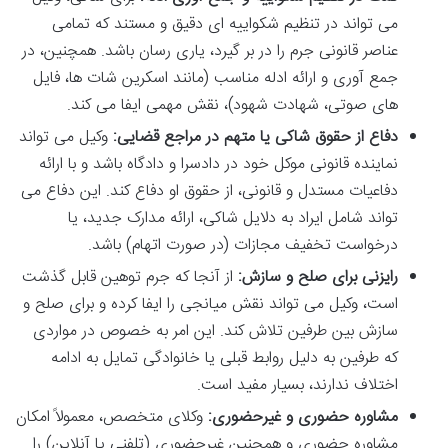
می تواند در تنظیم شکواییه ای دقیق و مستند که تمامی
عناصر قانونی جرم را در بر گیرد، یاری رسان باشد. همچنین، در
جمع آوری و ارائه ادله مناسب (مانند اسکرین شات ها، فایل
های صوتی، شهادت شهود)، نقش مهمی ایفا می کند.
دفاع از حقوق شاکی یا متهم در مراجع قضایی:
وکیل می تواند
نماینده قانونی موکل خود در دادسرا و دادگاه باشد و با ارائه
دفاعیات مستدل و قانونی، از حقوق او دفاع کند. این دفاع می
تواند شامل ایراد به دلایل شاکی، ارائه مدارک جدید، یا
درخواست تخفیف مجازات (در صورت اتهام) باشد.
رایزنی برای صلح و سازش:
از آنجا که جرم توهین قابل گذشت
است، وکیل می تواند نقش میانجی را ایفا کرده و برای صلح و
سازش بین طرفین تلاش کند. این امر به خصوص در مواردی
که طرفین به دلیل روابط قبلی یا خانوادگی تمایل به ادامه
اختلاف ندارند، بسیار مفید است.
مشاوره حضوری و غیرحضوری:
وکلای متخصص، معمولاً امکان
مشاوره حضوری و همچنین غیرحضوری (تلفنی یا آنلاین) را