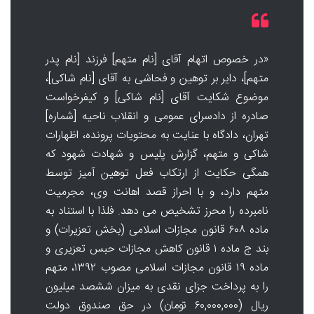
«در خصوص اتهام آقای [نام متهم] فرزند [نام پدر
متهم]، دایر بر توهین و فحاشی به آقای [نام شاکی]،
موضوع شکایت آقای [نام شاکی] و کیفرخواست
صادره از دادسرای عمومی و انقلاب ناحیه [شماره]
تهران، دادگاه با عنایت به محتویات پرونده، اظهارات
شاکی و متهم، گزارش پلیس و شهادت شهود که
همگی حکایت از ارتکاب فعل توهین آمیز توسط
متهم دارد، و با احراز قصد اهانت وی، مجرمیت
نامبرده را محرز تشخیص می دهد. فلذا با استناد به
ماده ۶۰۸ قانون مجازات اسلامی (بخش تعزیرات) و
بند ج ماده ۱ قانون کاهش مجازات حبس تعزیری و
ماده ۱۹ قانون مجازات اسلامی مصوب ۱۳۹۲، متهم
را به پرداخت جزای نقدی به میزان ششصد میلیون
ریال (۶۰,۰۰۰,۰۰۰ تومان) در حق صندوق دولت