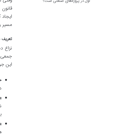
وقتی ن
اول در پروژه‌های صنعتی است؟
قانون 
ایجاد 
مسیر ر
تعریف ن
نزاع د
جمعی، 
این جر
ح
د
ع
ش
ب
ع
ه