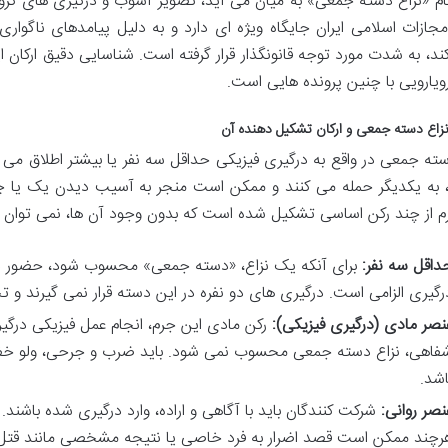
ام «نزاع دسته جمعی» به میان می آید، تصویر آشوب و درگیری های گر
مجازات اسلامی ایران جایگاه ویژه ای دارد و به دلیل پیامدهای ناگوار
کند، به شدت مورد توجه قانونگذار قرار گرفته است. شناسایی دقیق ارکان
ویارویی با چنین پرونده هایی است.
زاع دسته جمعی و ارکان تشکیل دهنده آن
سته جمعی در واقع به درگیری فیزیکی حداقل سه نفر یا بیشتر اطلاق می
به یکدیگر حمله می کنند و ممکن است منجر به آسیب دیدن یک یا چن
م از چند رکن اساسی تشکیل شده است که بدون وجود آن ها، نمی توان یک
داقل سه نفر:
برای آنکه یک نزاع، «دسته جمعی» محسوب شود، حضور دس
رگیری الزامی است. درگیری های دو نفره در این دسته قرار نمی گیرند و 
نصر مادی (درگیری فیزیکی):
رکن مادی این جرم، انجام عمل فیزیکی درگ
فاهی، نزاع دسته جمعی محسوب نمی شود. باید ضرب و جرحی، ولو خفیف،
اشد.
نصر روانی:
شرکت کنندگان باید با آگاهی و اراده، وارد درگیری شده باشند.
رچند ممکن است قصد اضرار به فرد خاصی یا نتیجه مشخصی مانند قتل را