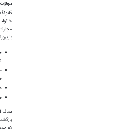
مجازات 
قانونگ
مجازات
بازپرور
ج
ش
خ
ه
د
م
هدف اص
بازگشت
که ممک