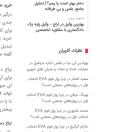
دختر بهتر است یا پسر؟ | تحلیل
خرید ح
جامع، علمی و بی طرفانه
درگیر 
4 هفته پیش
جدی تر
بهترین وکیل در اراج – وکیل پایه یک
دادگستری با مشاوره تخصصی
برای ک
خرید ی
تبدیل 
نظرات کاربران
گفته م
بهرادین کی نیا
در
نقش اجاره جرثقیل در
نزاع د
عملیات امداد و نجات و بحران های شهری
برای آن
سعید افشار
در
چرا رول فوم EVA انتخاب
ای مبه
اول در پروژه‌های صنعتی است؟
تواند 
بهرنگ عراقی
در
چرا رول فوم EVA انتخاب
تا با 
اول در پروژه‌های صنعتی است؟
بیشتری 
محمد شاپوری
در
چرا رول فوم EVA
انتخاب اول در پروژه‌های صنعتی است؟
نزاع دس
دلارام گرگیج
در
چرا رول فوم EVA انتخاب