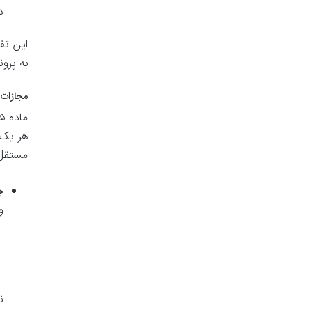
د
این تف
به پرون
مجازات
هر یک 
مستقل
ج
و
ن