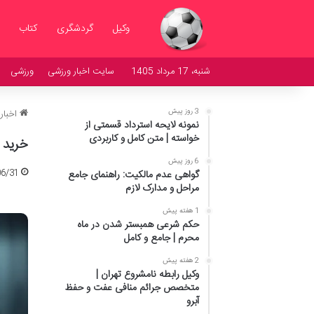
وکیل
گردشگری
کتاب
شنبه، 17 مرداد 1405
سایت اخبار ورزشی
ورزشی
3 روز پیش
اخبار
نمونه لایحه استرداد قسمتی از
خواسته | متن کامل و کاربردی
خرید 
6 روز پیش
06/31
گواهی عدم مالکیت: راهنمای جامع
مراحل و مدارک لازم
1 هفته پیش
حکم شرعی همبستر شدن در ماه
محرم | جامع و کامل
2 هفته پیش
وکیل رابطه نامشروع تهران |
متخصص جرائم منافی عفت و حفظ
آبرو