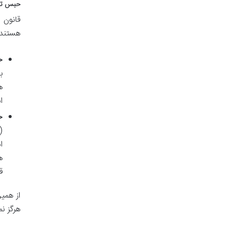
حبس تع
قانون 
هستند.
ح
ب
ه
ا
ح
(
ا
ه
ق
از همی
هرگز ن