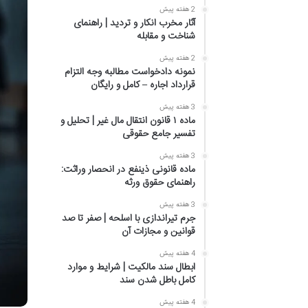
2 هفته پیش
آثار مخرب انکار و تردید | راهنمای
شناخت و مقابله
2 هفته پیش
نمونه دادخواست مطالبه وجه التزام
قرارداد اجاره – کامل و رایگان
3 هفته پیش
ماده ۱ قانون انتقال مال غیر | تحلیل و
تفسیر جامع حقوقی
3 هفته پیش
ماده قانونی ذینفع در انحصار وراثت:
راهنمای حقوق ورثه
3 هفته پیش
جرم تیراندازی با اسلحه | صفر تا صد
قوانین و مجازات آن
4 هفته پیش
ابطال سند مالکیت | شرایط و موارد
کامل باطل شدن سند
4 هفته پیش