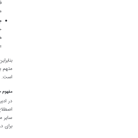
ف
م
ج
ج
ه
ع
بنابرا
متهم ب
است.
مفهوم خ
در ادب
اصطلاح
سایر م
برای د