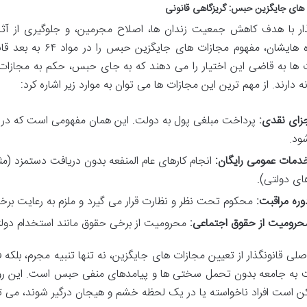
های جایگزین حبس: گریزگاهی قانونی
ذار با هدف کاهش جمعیت زندان ها، اصلاح مجرمین، و جلوگیری از آث
خانواده هایشان، مفهو
 ها به قاضی این اختیار را می دهند که به جای حبس، حکم به مجازات 
انه دارند. از مهم ترین این مجازات ها می توان به موارد زیر اشاره کرد:
زای نقدی:
پرداخت مبلغی پول به دولت. این همان مفهومی است که در ا
ود.
دمات عمومی رایگان:
انجام کارهای عام المنفعه بدون دریافت دستمزد (مثلاً
ای دولتی).
وره مراقبت:
محکوم تحت نظر و نظارت قرار می گیرد و ملزم به رعایت ب
حرومیت از حقوق اجتماعی:
محرومیت از برخی حقوق مانند استخدام دولت
لی قانونگذار از تعیین مجازات های جایگزین، نه تنها تنبیه مجرم، بلکه
 به جامعه بدون تحمل سختی ها و پیامدهای منفی حبس است. این رویک
ن است افراد ناخواسته یا در یک لحظه خشم و هیجان درگیر شوند، می توا