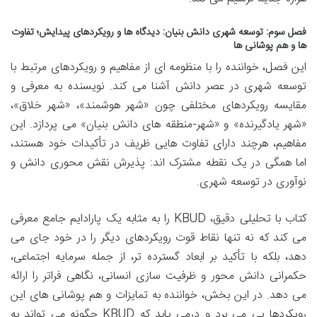
فصل سوم: توسعه شهری دانش بنیان: دیدگاه ها و رویکردهای پیدایش؛ تفاوت
ها و هم پوشانی ها
این فصل، خواننده را با منظومه ای از مفاهیم و رویکردهای مرتبط با
توسعه شهری در عصر دانش آشنا می کند. نویسنده به معرفی و
مقایسه رویکردهای مختلفی چون «شهر هوشمند»، «شهر خلاق»،
«شهر یادگیرنده» و «شهر-منطقه های دانش بنیان» می پردازد. این
مفاهیم، هرچند دارای تفاوت هایی ظریف در تأکیدات خود هستند،
اما همگی در یک نقطه مشترک اند: پذیرش نقش محوری دانش و
نوآوری در توسعه شهری.
کتاب با تحلیلی دقیق، KBUD را به مثابه یک پارادایم جامع معرفی
می کند که نه تنها نقاط قوت رویکردهای دیگر را در خود جای می
دهد، بلکه با تأکید بر ابعاد گسترده تر، از جمله سرمایه اجتماعی،
حکمرانی دانش محور و ظرفیت سازی انسانی، نگاهی فراتر را ارائه
می دهد. در این بخش، خواننده به تمایزات و هم پوشانی های این
رویکردها پی می برد و درمی یابد که KBUD چگونه می تواند به