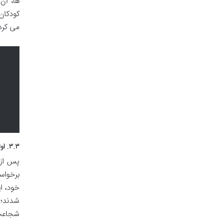
ها، آن 
کودکان
می کرد
۳.۳. اولین ماموریت: آرزوی اولیویا
پس از 
برخواس
خود، ا
شدند؛ 
شجاعت، 