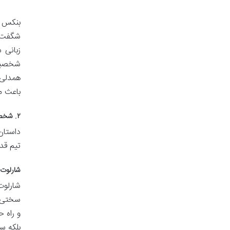
بنکس به
شگفت ا
زبانی 
شخصیت 
همدلی،
باعث می
۲. شخصیت های اصلی در گردنبند جادویی
داستان
تیم قد
شارلوت (arlotte
شارلوت
سختی، 
و راه 
بلکه س