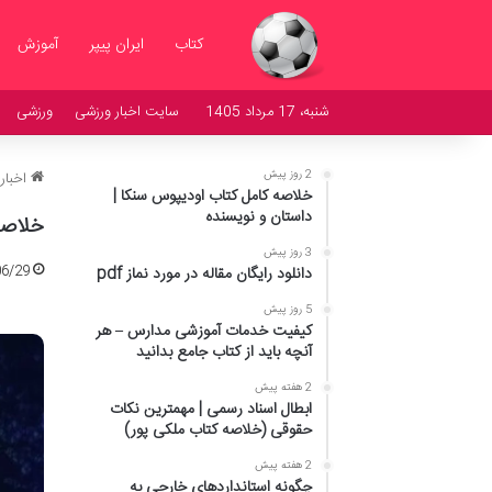
کتاب
ایران پیپر
آموزش
شنبه، 17 مرداد 1405
سایت اخبار ورزشی
ورزشی
2 روز پیش
اخبار
خلاصه کامل کتاب اودیپوس سنکا |
داستان و نویسنده
خلاصه
3 روز پیش
06/29
دانلود رایگان مقاله در مورد نماز pdf
5 روز پیش
کیفیت خدمات آموزشی مدارس – هر
آنچه باید از کتاب جامع بدانید
2 هفته پیش
ابطال اسناد رسمی | مهمترین نکات
حقوقی (خلاصه کتاب ملکی پور)
2 هفته پیش
چگونه استانداردهای خارجی به