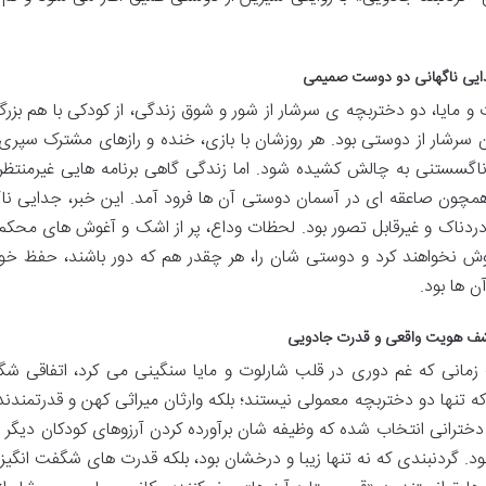
 و مایا، دو دختربچه ی سرشار از شور و شوق زندگی، از کودکی با هم بزرگ
 سرشار از دوستی بود. هر روزشان با بازی، خنده و رازهای مشترک سپری
ناگسستنی به چالش کشیده شود. اما زندگی گاهی برنامه هایی غیرمنتظر
همچون صاعقه ای در آسمان دوستی آن ها فرود آمد. این خبر، جدایی ناگه
دردناک و غیرقابل تصور بود. لحظات وداع، پر از اشک و آغوش های محکم ب
موش نخواهند کرد و دوستی شان را، هر چقدر هم که دور باشند، حفظ خواه
ن ها بود.
مانی که غم دوری در قلب شارلوت و مایا سنگینی می کرد، اتفاقی شگف
ه تنها دو دختربچه معمولی نیستند؛ بلکه وارثان میراثی کهن و قدرتمندند
 دخترانی انتخاب شده که وظیفه شان برآورده کردن آرزوهای کودکان دیگر
بود. گردنبندی که نه تنها زیبا و درخشان بود، بلکه قدرت های شگفت انگ