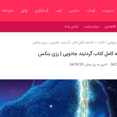
مدیریت
کودک
مدارس
کیف
گردشگری
وکیل
داروخانه
اقتصادی
درباره سایت
تماس با ما
 ورزشی
>
کتاب
>
خلاصه کامل کتاب گردنبند جادویی | رزی بنکس
 کامل کتاب گردنبند جادویی | رزی بنکس
04/
آخرین به روز رسانی: 04/06/29