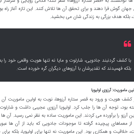
ها توانستند به «قصر ستاره آرزوها» سفر کنند؛ مکانی رویایی و سرشار از
 جهان گوش فرا دهند و برای تحقق آن ها تلاش کنند. این تازه آغاز راه بو
، بلکه هدف بزرگی به زندگی شان می بخشید.
با کشف گردنبند جادویی، شارلوت و مایا نه تنها هویت واقعی خود را ب
بلکه فهمیدند که تقدیرشان با آرزوهای دیگران گره خورده است.
کشف هویت و ورود به قصر ستاره آرزوها، نوبت به اولین ماموریت آن ها 
ته بود، توجه آن ها را جلب کرد. اولیویا آرزوی عجیبی داشت و شارلوت و
ین آرزو را برآورده می کردند. این ماموریت ساده به نظر نمی رسید. آن ها
از معماهای پیچیده گرفته تا موجودات جادویی که باید از آن ها عبور
خلاقیت و همکاری بود. این ماموریت نه تنها برای اولیویا، بلکه برای خو