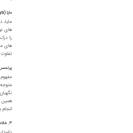
مایا (Maya)
مایا، 
های نو
را درک
های مت
تفاوت 
پرنسس ه
مفهوم 
متوجه 
نگهبان
همین ق
انجام ب
۳. خلاصه جامع و تفصیلی داستان گردنبند جادویی
داستان