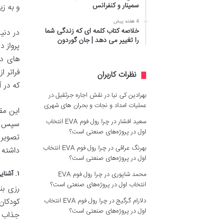
سمینار و کنفرانس
و به ز
4 هفته پیش
خلاصه کتاب کلمه ای که زندگی شما
در دنیا
را تغییر می دهد | جان گوردون
پرواز 
های در
فراتر 
نظرات کاربران
که در 
بهرادین کی نیا
در
نقش اجاره جرثقیل در
عملیات امداد و نجات و بحران های شهری
این مقا
سعید افشار
در
چرا رول فوم EVA انتخاب
سپس به
اول در پروژه‌های صنعتی است؟
تصویر 
بهرنگ عراقی
در
چرا رول فوم EVA انتخاب
داشته ب
اول در پروژه‌های صنعتی است؟
۱. آشنایی با نویسنده: رزی بنکس (Rosie Banks)
محمد شاپوری
در
چرا رول فوم EVA
انتخاب اول در پروژه‌های صنعتی است؟
رزی بن
کودکان
دلارام گرگیج
در
چرا رول فوم EVA انتخاب
اول در پروژه‌های صنعتی است؟
جذاب ا