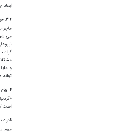
ابعاد 
۳.۴. مواجهه با مشکلات و اتحاد دوباره
ماجراج
می شون
نیروها
گرفتند
مشکلات
و مایا
تواند م
۴. پیام ها و آموزه های کلیدی کتاب گردنبند جادویی
«گردنب
است که
قدرت ب
مهم تر