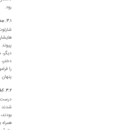
رود.
۳.۱. جدایی ناگهانی دو دوست صمیمی
شارلوت
هایشان
پیوند 
دیگر، 
دختر، 
را فرا
پنهان آ
۳.۲. کشف هویت واقعی و قدرت جادویی
درست ز
شدند ک
بودند،
همراه 