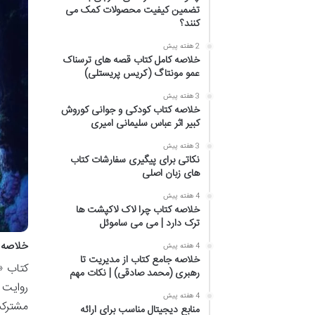
تضمین کیفیت محصولات کمک می
کنند؟
2 هفته پیش
خلاصه کامل کتاب قصه های ترسناک
عمو مونتاگ (کریس پریستلی)
3 هفته پیش
خلاصه کتاب کودکی و جوانی کوروش
کبیر اثر عباس سلیمانی امیری
3 هفته پیش
نکاتی برای پیگیری سفارشات کتاب
های زبان اصلی
4 هفته پیش
خلاصه کتاب چرا لاک لاکپشت ها
ترک دارد | می می ساموئل
خلاصه ک
4 هفته پیش
خلاصه جامع کتاب از مدیریت تا
کتاب «
رهبری (محمد صادقی) | نکات مهم
روایت 
4 هفته پیش
منابع دیجیتال مناسب برای ارائه