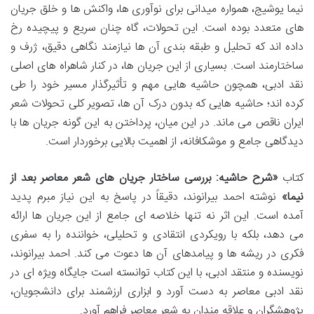
نیما یوشیج، همواره میدانی برای نوآوری ها، واکنش ها و خلق جریان
های متعدد بوده است. این تحولات، گاه چنان سریع و پیچیده رخ
داده اند که تحلیل و طبقه بندی آن ها نیازمند نگاهی دقیق، ژرف و
ساختارمند است. بسیاری از این جریان ها، در کنار شاهراه های اصلی
نقد ادبی، همچون حاشیه هایی مهم و تأثیرگذار مسیر خود را طی
کرده اند؛ حاشیه هایی که بدون درک آن ها، تصویر کلی تحولات شعر
ایران ناقص می ماند. در این میان، پرداختن به این گونه جریان ها با
دیدگاهی جامع و موشکافانه، از اهمیت بالایی برخوردار است.
کتاب
«شرح حاشیه: بررسی ساختار جریان های شعر معاصر بعد از
نیما»
نوشته احمد بیرانوند، دقیقاً در پاسخ به این نیاز مبرم پدید
آمده است. این اثر نه تنها خلاصه ای جامع از این جریان ها ارائه
می دهد، بلکه با رویکردی انتقادی و تحلیلی، خواننده را به سفری
فکری در ریشه ها و پیامدهای آن ها دعوت می کند. احمد بیرانوند،
نویسنده و منتقد ادبی، با این کتاب توانسته است جایگاه ویژه ای در
نقد ادبی معاصر به دست آورد و ابزاری ارزشمند برای دانشجویان،
پژوهشگران و علاقه مندان به شعر معاصر فراهم آورد.