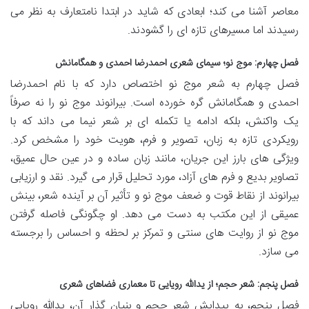
معاصر آشنا می کند؛ ابعادی که شاید در ابتدا نامتعارف به نظر می
رسیدند اما مسیرهای تازه ای را گشودند.
فصل چهارم: موج نو؛ سیمای شعری احمدرضا احمدی و همگامانش
فصل چهارم به شعر موج نو اختصاص دارد که با نام احمدرضا
احمدی و همگامانش گره خورده است. بیرانوند موج نو را نه صرفاً
یک واکنش، بلکه ادامه یا تکمله ای بر شعر نیما می داند که با
رویکردی تازه به زبان، تصویر و فرم، هویت خود را مشخص کرد.
ویژگی های بارز این جریان، مانند زبان ساده و در عین حال عمیق،
تصاویر بدیع و فرم های آزاد، مورد تحلیل قرار می گیرد. نقد و ارزیابی
بیرانوند از نقاط قوت و ضعف موج نو و تأثیر آن بر آینده شعر، بینش
عمیقی از این مکتب به دست می دهد. او چگونگی فاصله گرفتن
موج نو از روایت های سنتی و تمرکز بر لحظه و احساس را برجسته
می سازد.
فصل پنجم: شعر حجم؛ از یدالله رویایی تا معماری فضاهای شعری
فصل پنجم، به پیدایش شعر حجم و بنیان گذار آن، یدالله رویایی