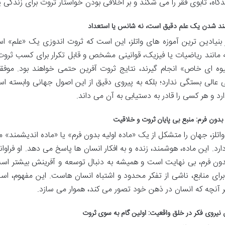
گاه، تابوی فقر را می شکند و بر اخلاقی بودن خواستار ثروت برای زندگی پر
 بنیادین ترین آموزه های واتلز، این است که ثروت اندوزی یک «علم» اس
ه مانند ریاضیات یا فیزیک، قوانینی مشخص و قابل تکرار برای کسب ثروت 
وه ای خاص» انجام گیرند، نتایج ثروت آفرین حتمی خواهند بود. موف
عالی بستگی ندارد؛ بلکه به پیروی دقیق از این اصول جهانی وابسته اس
د و هر کسی را قادر به دستیابی به آن می داند.
واتلز، جهان را متشکل از یک «ماده اولیه بدون فرم» یا «ماده اندیشمند
رد. این ماده، هوشمند، زنده و به افکار انسان ها پاسخ می دهد. او فراوا
دون فرم، بی نهایت است و همیشه به دنبال توسعه و آفرینش بیشتر است.
برای منابع، ناشی از تفکر محدود و اشتباه انسان هاست. این مفهوم، اس
 آنچه که انسان در ذهن خود تصور می کند، هموار می سازد.