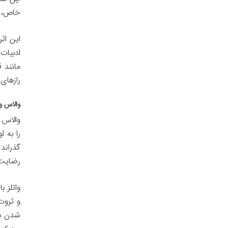
خاص، م
این اث
ادبیات
مانند 
رازهای
والاس و
را به 
گذراند
رضایت 
واتلز 
و ثروت
شدن دا