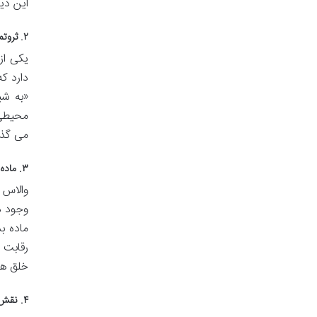
این دید
۲. ثروتمند شدن یک علم دقیق است، نه شانس یا استعداد
یکی از
دارد ک
«به شی
محیطی 
می گذار
۳. ماده بدون فرم: منبع بی پایان ثروت و خلاقیت
والاس 
وجود دا
ماده ب
رقابت 
خلق هر
۴. نقش نیروی فکر در خلق واقعیت: اولین گام به سوی ثروت