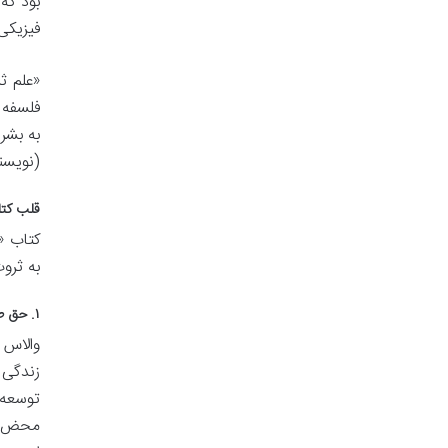
بود که
فیزیکی 
فلسفه ا
به بشر
(نویسند
قلب کتاب: خلا
کتاب «ع
به ثروت
۱. حق طبیعی هر انسان برای ثروتمند شدن
والاس 
زندگی 
توسعه 
محض نی