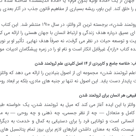
 جهان از یک «ماده اولیه بدون فرم» یا «ماده اندیشمند» ساخته شده که
را خلق کند. این باور، ریشه بسیاری از مفاهیم قانون جذب در آثار بعدی ر
«علم ثروتمند شدن»، برجسته ترین اثر وات
ی عمیق درباره هدف زندگی و ارتباط انسان با جهان هستی را ارائه می کرد
یت و توسعه حیات در نظر می گرفت، نه صرفاً هدف نهایی. تأثیر او بر نویس
ه کتاب «راز»)، غیرقابل انکار است و نام او را در زمره پیشگامان ادبیات 
صه جامع و کاربردی از ۱۴ اصل کلیدی علم ثروتمند شدن
لم ثروتمند شدن» مجموعه ای از اصول بنیادین را ارائه می دهد که واتلز م
 پایدار دست یابد. این اصول نه تنها بر جنبه های مادی، بلکه بر ابعاد ر
واتلز با این ایده آغاز می کند که میل به ثروتمند شدن، یک خواسته 
کامل و متعادل — چه از نظر جسمی، چه ذهنی و چه روحی — به منابع ک
انسانی است و توانایی فرد را برای دستیابی به کمال و خدمت به دیگر
ست، بلکه به معنای داشتن ابزارهای لازم برای بروز تمام پتانسیل ها