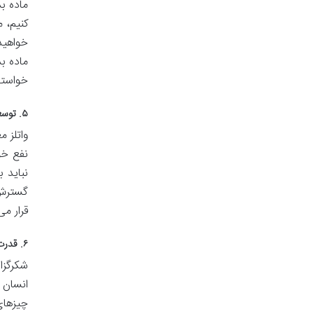
ماده ب
کنیم، 
خواهید
ماده ب
خواسته
۵. توسعه حیات و میل کائنات به رشد
واتلز 
نفع خو
نباید 
گسترش 
قرار می
۶. قدرت بی نظیر شکرگزاری: اتصال به منبع فراوانی
شکرگزا
انسان 
چیزهای