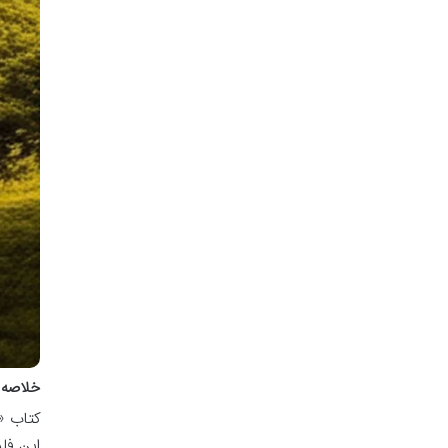
خلاصه ک
کتاب «
این فل