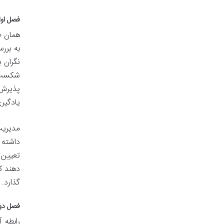
فصل اول
همان ط
به برر
نگران 
شکست، 
پذیرش 
یادگیر
مدیریت
داشته 
تعیین 
دهند ک
گذارد.
فصل دوم
رابطه 