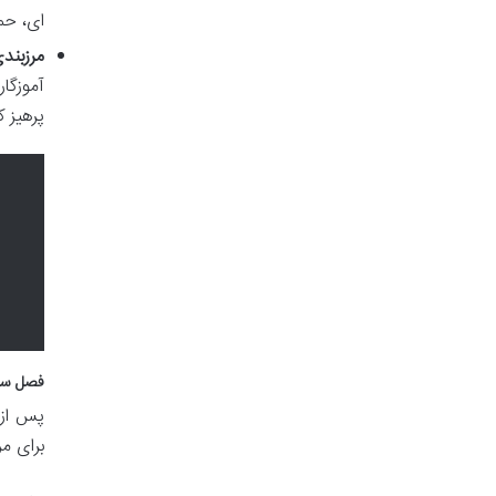
ای، حما
مرزبندی
آموزگار
پرهیز ک
فصل سوم
پس از 
برای مر