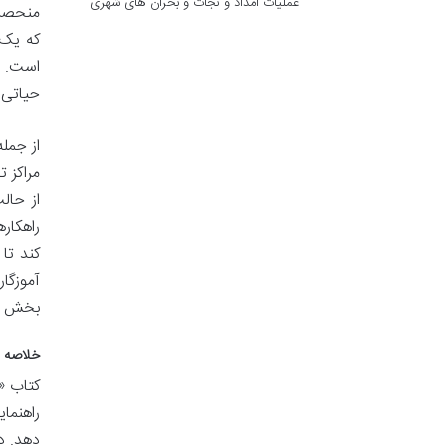
عملیات امداد و نجات و بحران های شهری
منحصرب
که یک 
است. ا
حیاتی 
از جمل
مراکز 
از حال
راهکار
کند تا 
آموزگار
بخش ب
خلاصه ف
کتاب «
راهنما
دهد. د