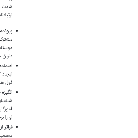
شدت تح
ارتباط
پیوندسازی (ding
مشترک 
دوستان
طریق م
اعتمادسازی (rust
ایجاد 
قول ها
انگیزه بخشی 
شناسای
آموزگا
او را ب
فراتر ا
تحصیلی