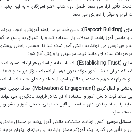
ت تأثیر قرار می دهد. فصل دوم کتاب «هنر آموزگاری» به این جنبه حی
ات قوی و مؤثر را آموزش می دهد.
Rapport Buil):
اولین قدم در هر رابطه آموزشی، ایجاد پیوند ا
با دانش آموز باشد، از سوالات باز استفاده کند و با اشتیاق به پاسخ 
ه و غیردرسی می تواند به دانش آموز کمک کند تا احساس راحتی بیشتری 
وضوعات ساده ای مانند فیلم، موسیقی یا ورزش آغاز شود.
Establishing T):
اعتماد، پایه و اساس هر ارتباط عمیق است
کند که در آن دانش آموز بتواند بدون ترس از اشتباه، سؤال بپرسد و ضعف 
 و احترام به حریم خصوصی دانش آموز، از جمله راه های جلب اعتماد اس
و فعال کردن (Motivation & Engagement):
هدف نهایی، تقوی
ی نقاط قوت دانش آموز و استفاده از آن ها در فرآیند یادگیری، می تواند
ر باید با ایجاد چالش های مناسب و قابل دستیابی، دانش آموز را تشویق
رجسته سازد.
ز مسائل درسی:
گاهی اوقات، مشکلات دانش آموز ریشه در مسائل عاطفی، رو
 او تأثیر می گذارد. یک آموزگار همدل باید به این نیازهای پنهان توجه ک