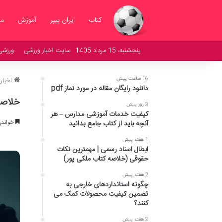
کتاب
ایران پیپر
آموزش
مد
پنجشنبه، 15 مرداد 1405
سایت اخبار ورزشی
ورزشی
16 ساعت پیش
اخبار
دانلود رایگان مقاله در مورد نماز pdf
خلاصه
3 روز پیش
کیفیت خدمات آموزشی مدارس – هر
خواندن این م
آنچه باید از کتاب جامع بدانید
1 هفته پیش
ابطال اسناد رسمی | مهمترین نکات
حقوقی (خلاصه کتاب ملکی پور)
2 هفته پیش
چگونه استانداردهای خارجی به
تضمین کیفیت محصولات کمک می
کنند؟
2 هفته پیش