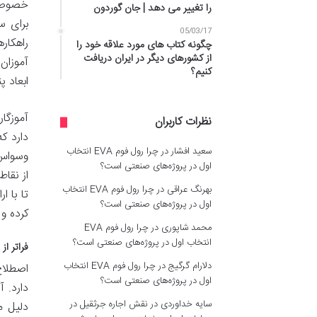
خصوصی 
را تغییر می دهد | جان گوردون
برای س
05/03/17
راهکار
چگونه کتاب های مورد علاقه خود را
از کشورهای دیگر در ایران دریافت
آموزان
کنیم؟
ابعاد پ
آموزگا
نظرات کاربران
دارد ک
سعید افشار
در
چرا رول فوم EVA انتخاب
وسواس 
اول در پروژه‌های صنعتی است؟
از نقا
بهرنگ عراقی
در
چرا رول فوم EVA انتخاب
تا با 
اول در پروژه‌های صنعتی است؟
کرده و 
محمد شاپوری
در
چرا رول فوم EVA
انتخاب اول در پروژه‌های صنعتی است؟
فراتر از تدریس:
دلارام گرگیج
در
چرا رول فوم EVA انتخاب
اول در پروژه‌های صنعتی است؟
دارد. 
سایه خداوردی
در
نقش اجاره جرثقیل در
دلیل م