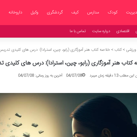
یریت
کودک
مدارس
کیف
گردشگری
وکیل
داروخانه
اقتصادی
درباره سایت
تماس با ما
 ورزشی
>
کتاب
>
خلاصه کتاب هنر آموزگاری (رابو، چین، استرادا): درس های کلیدی تدریس
 کتاب هنر آموزگاری (رابو، چین، استرادا): درس های کلیدی 
طلب 13 دقیقه زمان میبرد
04/07/08
آخرین به روز رسانی: 04/07/08