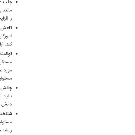
جلب عل
مانند 
را افز
کاهش 
آموزگار
کند. ا
توانمندسازی 
مستقل 
مورد ع
مسئولی
چالش آ
نباید آ
دانش آ
شناخت 
مسئولی
ریشه م