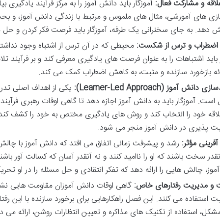
اقه و مشارکت فعال:
آموزگار باید دانش آموز را به مرکز فرآیند یادگیری ب
بازی های آموزشی، مثال های ملموس و مرتبط با زندگی دانش آموز، و بح
ایش دهد. به جای سخنرانی یک طرفه، آموزگار باید فرصت فکر کردن و حل م
اضطراب و ترس از شکست:
محیطی که در آن ترس از اشتباه وجود نداشته 
 باید اشتباهات را به عنوان فرصت های یادگیری معرفی کند و بر فرآیند ت
رائه بازخورد سازنده و مثبت، به کاهش اضطراب کمک می کند.
دانش آموز (Learner-Led Approach):
یکی از اهداف اصلی تد
است. آموزگار باید به دانش آموز اجازه دهد تا گاهی اوقات رهبری فرآین
لاقه خود را انتخاب کند و روش های یادگیری مختص به خود را کشف کند
ت پذیری در دانش آموز منجر می شود.
فرینی مؤثر:
رشد و پیشرفت زمانی اتفاق می افتد که دانش آموز با چال
نقدر سخت باشند که او را ناامید کنند و نه آنقدر آسان که کسالت آور باشن
موز، چالش هایی را ارائه دهد که تفکر انتقادی و حل مسئله را در او تحری
و مدیریت رفتارهای خاص:
گاهی اوقات دانش آموزان مقاومت هایی نشان م
ت استفاده می کنند. این فصل راهکارهایی برای برخورد سازنده با این رفتا
شکل، استفاده از تکنیک های مذاکره و تعیین انتظارات روشن، ارائه می د