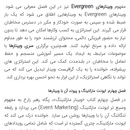
مفهوم
وبینارهای Evergreen
نیز در این فصل معرفی می شود.
وبینارهای Evergreen به وبینارهایی اطلاق می شود که یک بار
ضبط شده و سپس به صورت خودکار و مکرر در دسترس مخاطبان
قرار می گیرند. این استراتژی به کسب وکارها امکان می دهد تا بدون
نیاز به حضور فیزیکی دائمی، محتوای ارزشمند خود را به طور مداوم
ارائه داده و سرنخ تولید کنند. همچنین، برگزاری
سری وبینارها
با
موضوعات مرتبط، به ایجاد یک مسیر آموزشی منسجم و حفظ
تعامل با مخاطبان در بلندمدت کمک می کند. این استراتژی های
پیشرفته، خواننده را به یک گرافیست وبینار تبدیل می کند که می
تواند با نگاهی استراتژیک، از این ابزار به نحو احسن بهره برداری کند.
فصل چهارم: ایونت مارکتینگ و پیوند آن با وبینارها
در فصل چهارم کتاب «وبینار مارکتینگ»، پگاه رهبر زارع به مفهوم
وسیع تر ایونت مارکتینگ (Event Marketing) می پردازد و رابطه
تنگاتنگ آن را با وبینارها روشن می سازد. خواننده درک می کند که
ایونت مارکتینگ، چتری گسترده تر است که شامل تمامی رویدادهای