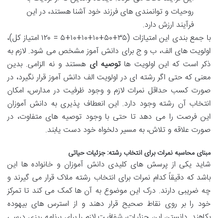
روحیات و توانمندی های فرزند خود آشنا هستند، در این
فرآیند ارزش دارد.
با جمع بندی این امتیازات (۳۵+۵۰+۱۰+۱۰+۱۰+۵ = ۱۲۰ امتیاز کل)،
اولویت های الف، ب و ج برای دانش آموز مشخص می شود. لازم به
ذکر است که این اولویت ها
توصیه ای
هستند و نه الزامی. بدین
معنی که حتی اگر رشته ای در اولویت الف دانش آموز قرار نگیرد، در
صورت کسب حداقل نمرات لازم و وجود ظرفیت در مدارس، امکان
انتخاب آن رشته وجود دارد. این انعطاف پذیری به دانش آموزان
این فرصت را می دهد تا حتی با وجود توصیه های متفاوت، در
صورت علاقه و تلاش، به مسیر دلخواه خود دست یابند.
مبنای محاسبه نمرات برای انتخاب رشته: جزئیات حیاتی
شاید یکی از پرسش های کلیدی دانش آموزان و خانواده ها این
باشد که دقیقاً کدام نمرات برای انتخاب رشته ملاک قرار می گیرند و
چه ضریبی دارند. درک این موضوع به آن ها کمک می کند تا تمرکز
خود را بر روی نقاط صحیح قرار دهند و از استرس های بیهوده
بکاهند. دانستن این جزئیات، شفافیت لازم را برای برنامه ریزی درسی