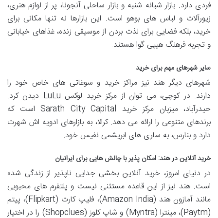
فردی دارد. بازار شبانه شنبه و بازار ساحلی آنجونا، پر از لوازم هنری،
زیورآلات و لباس های بوهو است. این بازارها نه تنها مکانی برای
خرید، بلکه فضایی برای لذت بردن از موسیقی زنده، غذاهای خیابانی
و تجربه فرهنگ هیپی گوا هستند.
سایر شهرهای مهم برای خرید
شهرهای دیگر هند نیز مراکز خرید و سوغاتی های خاص خود را
دارند. در کوچی، می توان از مرکز خرید لوکس LuLu دیدن کرد.
حیدرآباد، میزبان مرکز خرید Sarath City Capital است که
برندهای متنوعی را ارائه می دهد. کرالا، به بازارهای ادویه اش شهرت
دارد و بنارس، به ساری های ابریشمی نفیس خود.
خرید آنلاین در هند: امکان پذیر با چالش هایی برای ایرانیان
در دنیای امروز، خرید آنلاین بخشی جدایی ناپذیر از زندگی شده
است. هند نیز از این قاعده مستثنی نیست و پلتفرم های محبوبی
مانند آمازون هند (Amazon India)، فلیپ کارت (Flipkart)، پیتم
(Paytm)، مینترا (Myntra) و شاپ کلوز (Shopclues) را در اختیار