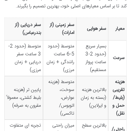
کند تا بر اساس معیارهای اصلی خود، بهترین تصمیم را بگیرند.
سفر زمینی (از
سفر دریایی (از
معیار
سفر هوایی
امارات)
بندرعباس)
بسیار سریع
متوسط (حدود
متوسط (حدود 2-
(حدود 2-3
5-6 ساعت
3 ساعت سفر
سرعت
ساعت پرواز
رانندگی + زمان
دریایی + زمان
مستقیم)
مرزی)
مرزی)
هزینه
متوسط (هزینه
تقریبی
بالاترین هزینه
سوخت،
پایین تر (هزینه
(بلیط/
(بسته به زمان
عوارض،
بلیط کشتی، معمولاً
حمل و
و ایرلاین)
اتوبوس/
مقرون به صرفه)
نقل)
تاکسی)
بالاترین سطح
میزان راحتی
تجربه ای متفاوت
راحتی/