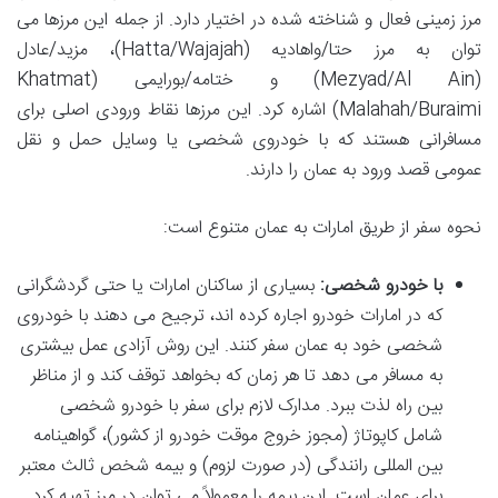
مرز زمینی فعال و شناخته شده در اختیار دارد. از جمله این مرزها می
توان به مرز حتا/واهادیه (Hatta/Wajajah)، مزید/عادل
(Mezyad/Al Ain) و ختامه/بورایمی (Khatmat
Malahah/Buraimi) اشاره کرد. این مرزها نقاط ورودی اصلی برای
مسافرانی هستند که با خودروی شخصی یا وسایل حمل و نقل
عمومی قصد ورود به عمان را دارند.
نحوه سفر از طریق امارات به عمان متنوع است:
با خودرو شخصی:
بسیاری از ساکنان امارات یا حتی گردشگرانی
که در امارات خودرو اجاره کرده اند، ترجیح می دهند با خودروی
شخصی خود به عمان سفر کنند. این روش آزادی عمل بیشتری
به مسافر می دهد تا هر زمان که بخواهد توقف کند و از مناظر
بین راه لذت ببرد. مدارک لازم برای سفر با خودرو شخصی
شامل کاپوتاژ (مجوز خروج موقت خودرو از کشور)، گواهینامه
بین المللی رانندگی (در صورت لزوم) و بیمه شخص ثالث معتبر
برای عمان است. این بیمه را معمولاً می توان در مرز تهیه کرد.