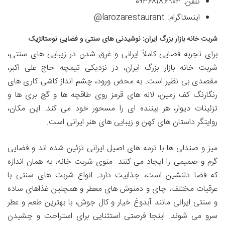
تلفن: ۰۹۳۶۸۱۸۶۹۰۳
اینستاگرام: larozarestaurant@
شربت خانه بازار بزرگ ایران: نوشیدنی های سنتی و فضایی نوستالژیک
برای تجربه فضایی کاملاً ایرانی و غرق شدن در زیبایی های سنتی،
شربت خانه بازار بزرگ ایران، در نزدیکی تیمچه حاج علی اکبر،
مقصدی بی نظیر است. به محض ورود، چشم انداز کاشی کاری های
رنگارنگ کف زمین، لاله های قرمز روی طاقچه ها و گچ بری ها و
تزئینات دیوار، هر بیننده ای را مسحور خود می کند. این مکان،
روایتگر داستان های کهن و زیبایی های هنر ایرانی است.
میز و صندلی ها با ترمه های اصیل ایرانی تزئین شده اند و فضایی
گرم و صمیمی را ایجاد می کنند. منوی شربت خانه، به همان اندازه
که فضا دلنشین است، جذابیت دارد. انواع شربت های سنتی با
عرقیات مختلف، چای و دمنوش های معطر و همچنین غذاهای ساده
و سنتی ایرانی مانند آبدوغ خیار و کال جوش، با بهترین طعم و عطر
سرو می شوند. اینجا فرصتی استثنایی برای استراحت و چشیدن