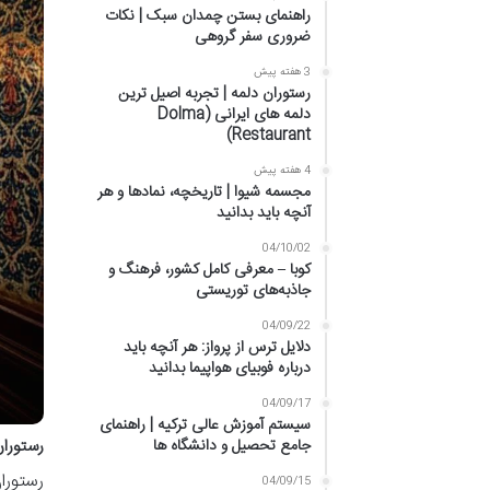
راهنمای بستن چمدان سبک | نکات
ضروری سفر گروهی
3 هفته پیش
رستوران دلمه | تجربه اصیل ترین
دلمه های ایرانی (Dolma
Restaurant)
4 هفته پیش
مجسمه شیوا | تاریخچه، نمادها و هر
آنچه باید بدانید
04/10/02
کوبا – معرفی کامل کشور، فرهنگ و
جاذبه‌های توریستی
04/09/22
دلایل ترس از پرواز: هر آنچه باید
درباره فوبیای هواپیما بدانید
04/09/17
سیستم آموزش عالی ترکیه | راهنمای
جامع تحصیل و دانشگاه ها
رستوران پا
رستورا
04/09/15