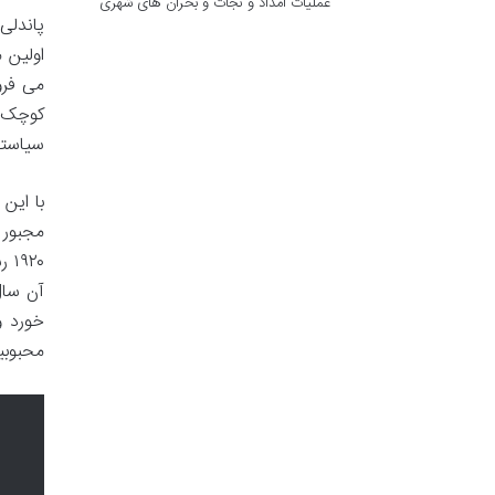
عملیات امداد و نجات و بحران های شهری
پاندلی 
اولین 
می فرو
کوچک او
سیاستم
با این
مجبور 
آن سال
خورد و
محبوبی