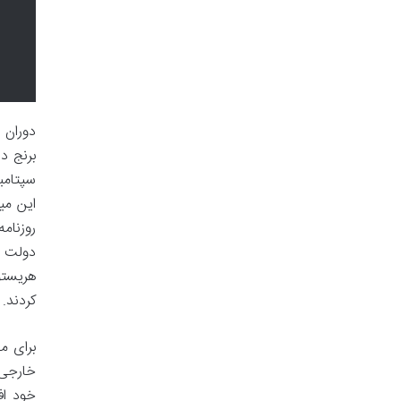
دوران 
برنج د
این میا
روزنام
دولت و
هریستو
کردند.
برای م
خارجی 