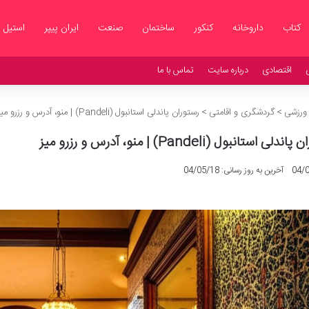
کتاب
داروخانه
کنکور
ساختمان
صنعت
ایران پیپر
استیل
اقتصادی
درباره سایت
تماس با ما
 ورزشی
>
گردشگری و اقامتی
>
رستوران پاندلی استانبول (Pandeli) | منو، آدرس و رزرو میز
لی استانبول (Pandeli) | منو، آدرس و رزرو میز
04/
آخرین به روز رسانی: 04/05/18