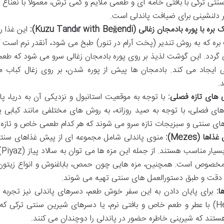
تی ترکی با بافتی خامه ای و طعمی ملایم و کمی ترش، معمولاً با نعن
گر دلنشینی برای ضیافت پاندلی است.
ه با پوره بادمجان زغالی (Kuzu Tandır with Beğendi):
این غذا ر
ره که به روش تندیر (پخت آرام در تنور) طبخ می شود، آنقدر نرم است ک
گردد. این گوشت لذیذ بر روی پوره بادمجان زغالی سرو می شود که طعمی 
 ایجاد می کند. بادمجان ها پیش از پوره شدن، بر روی زغال کباب 
.
 های تازه فصلی:
با توجه به موقعیت استانبول و نزدیکی آن به دریا، پان
ای فصلی، با توجه به صید روزانه، به روش های مختلفی مانند کبابی 
 سنتی و سبزیجات تازه سرو می شوند که هر کدام طعمی خاص و تازه د
ها (Mezes):
منوی پاندلی شامل مجموعه ای از پیش غذاهای سنتی
کا
وص است. همچنین، مزه هایی چون حمص، باباغنوش و انواع زیتون ها
ا دقت و طبق دستورالعمل های سنتی تهیه می شوند.
ا:
Helvası) با عطر و طعم خاص و بافتی نرم، یا دسرهای شیرین سنتی ترکی ک
ستند که شیرینی خاطره حضور در پاندلی را دوچندان می کنند.