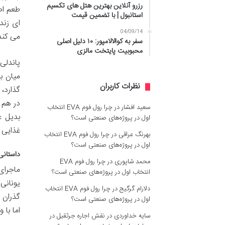
رزرو آنلاین بهترین هتل های تکسیم
طعم اص
استانبول | با تضمین قیمت
ای زند
04/09/14
می کند
سفر به کوالالامپور: ۱۰ دلیل اصلی
محبوبیت پایتخت مالزی
پاندلی
میان ب
نظرات کاربران
گذارد، 
در هم 
سعید افشار
در
چرا رول فوم EVA انتخاب
بدیل غ
اول در پروژه‌های صنعتی است؟
غذایی 
بهرنگ عراقی
در
چرا رول فوم EVA انتخاب
اول در پروژه‌های صنعتی است؟
داستانی
محمد شاپوری
در
چرا رول فوم EVA
ماجرای
انتخاب اول در پروژه‌های صنعتی است؟
یونانی 
دلارام گرگیج
در
چرا رول فوم EVA انتخاب
گذران 
اول در پروژه‌های صنعتی است؟
اما با
سایه خداوردی
در
نقش اجاره جرثقیل در