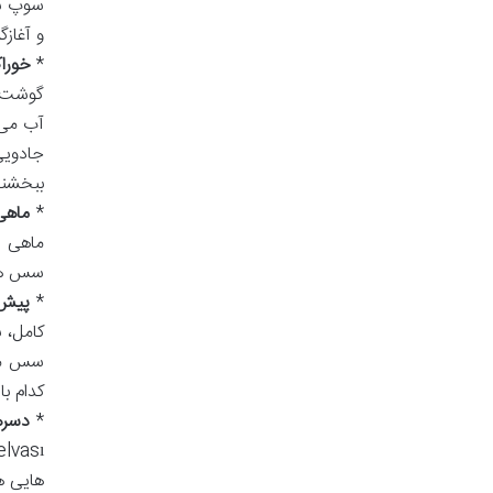
سوپ سن
و آغاز
*
خوراک بر
گوشت ب
آب می 
جادویی
ببخشند
*
ماهی
ماهی ه
سس های
*
پیش غذا
سس مخص
کدام ب
*
دسره
هایی ه