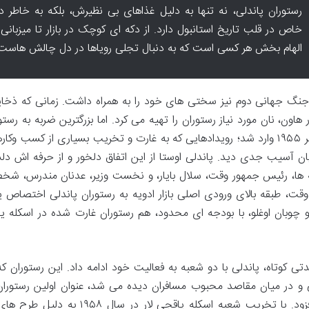
رستوران پاندلی، نه تنها به دلیل غذاهای بی نظیرش، بلکه به خاطر د
خاص در قلب تاریخ استانبول دارد. از دکه ای کوچک در بازار تا میزبانی
الهام بخش هر کسی است که به دنبال تجلی رویاها در دل چالش هاست
جنگ جهانی دوم نیز سختی های خود را به همراه داشت. زمانی که ذخایر آ
ر هاون، نان مورد نیاز رستوران را تهیه می کرد. اما بزرگترین ضربه به ر
سپتامبر ۱۹۵۵ وارد شد؛ رویدادهایی که به غارت و تخریب بسیاری از کسب و
ن آسیب جدی دید. پاندلی اوستا از این اتفاق دلخور و از حرفه اش دلسرد 
ه ها، رئیس جمهور وقت، سلال بایار، و نخست وزیر، عدنان مندرس، شخصاً او
قت، طبقه بالای ورودی اصلی بازار ادویه به رستوران پاندلی اختصاص ی
 چوبان اوغلو، با بودجه ای محدود، هم رستوران غارت شده در اسکله یاقج
دتی کوتاه، پاندلی با دو شعبه به فعالیت خود ادامه داد. این رستوران
و در میان مقاصد محبوب مسافران دیده می شد، عنوان اولین رستوران ترک
خود افزود. با تخریب شعبه اسکله 