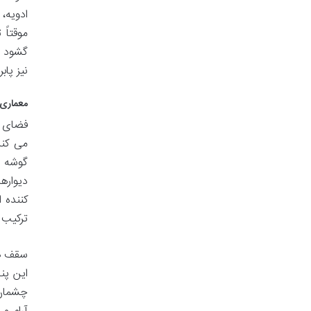
موقتاً
گشود و
نیز پابر
معماری 
فضای د
می کند
گوشه آ
دیواره
کننده 
ترکیب ب
سقف ها
این پن
چشمان 