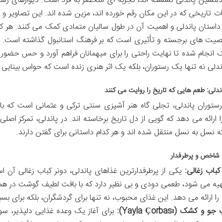
 دلنشین پاندلی نشسته اند، تجربه ای منحصر به فرد است. دیوارهای رست
ت تاریخی که در این مکان رقم خورده اند، مزین شده اند. این تصاویر و ا
داستان پاندلی و اهمیت آن در طول سالیان متمادی کمک می کنند. هر کدام
یت های برجسته و تأثیری است که بر فرهنگ استانبول گذاشته است. چ
 انجام شده تا نهایت راحتی را برای میهمانان فراهم آورد و حس حضور د
ندلی نه تنها یک رستوران، بلکه یک اثر هنری زنده است که حواس بینایی و 
ندلی: طعم هایی که تاریخ را روایت می کنند
ستوران پاندلی، تجلی گاه هنر آشپزی سنتی ترکی و عثمانی است که با ت
ا ارائه می دهد که گویی از دل تاریخ برخاسته اند. در پاندلی، تمرکز ا
 نسل به نسل منتقل شده اند و هر کدام داستانی برای گفتن دارند.
شاخص و پرطرفدار
کباب زغالی:
یکی از پرطرفدارترین غذاهای پاندلی، دونر کباب زغالی آن
هیه می شود، طعمی دودی و بی نظیر دارد که با بافت لطیف گوشت در هم م
ا ارائه می دهد. این غذای محبوب، نه تنها برای گردشگران، بلکه برای بسیار
و کشک (Yayla Çorbası):
برای آغاز یک وعده غذایی دلپذیر، س