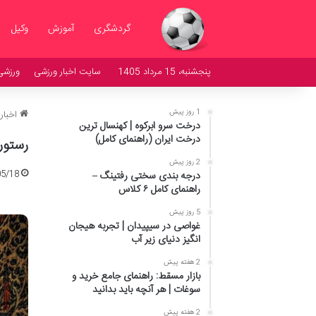
گردشگری
آموزش
وکیل
پنجشنبه، 15 مرداد 1405
سایت اخبار ورزشی
ورزشی
1 روز پیش
اخبار
درخت سرو ابرکوه | کهنسال ترین
درخت ایران (راهنمای کامل)
رستوران پاند
2 روز پیش
05/18
درجه بندی سختی رفتینگ –
راهنمای کامل ۶ کلاس
5 روز پیش
غواصی در سیپیدان | تجربه هیجان
انگیز دنیای زیر آب
2 هفته پیش
بازار مسقط: راهنمای جامع خرید و
سوغات | هر آنچه باید بدانید
2 هفته پیش