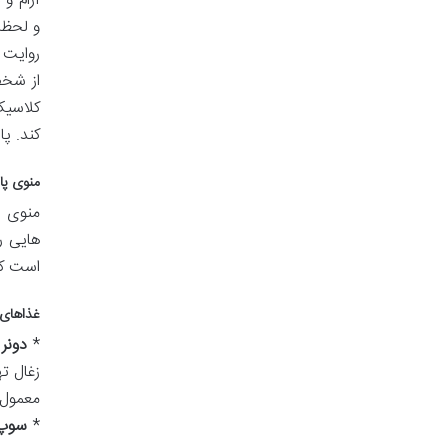
آرام و
و لحظا
روایت 
از شخص
کلاسیک
کند. پا
منوی پا
منوی ر
هایی ر
است که
غذاهای 
*
دونر 
زغال ت
معمول ر
*
سوپ جو 