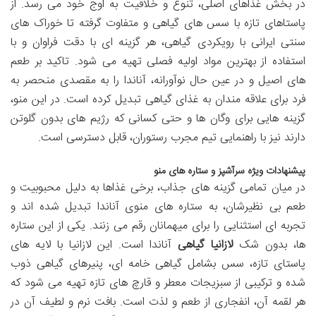
در بخش غذاهای اصلی، تنوع و خلاقیت به اوج خود می رسد. از
پاستاهای تازه با سس های گیاهی و متفاوت گرفته تا خوراک های
سنتی ایرانی با رویکردی گیاهی، هر گزینه ای با دقت فراوان و با
استفاده از بهترین مواد اولیه فصلی تهیه می شود. تاکید بر طعم
های اصیل و در عین حال نوآورانه، آناندا را به مقصدی منحصر به
فرد برای علاقه مندان به غذای گیاهی تبدیل کرده است. در این منو،
گزینه هایی برای وگان ها و حتی کسانی که رژیم های بدون گلوتن
دارند نیز با راهنمایی تیم مجرب رستوران، قابل دسترسی است.
پیشنهادات ویژه سرآشپز و ستاره های منو
در میان تمامی گزینه های جذاب، برخی غذاها به دلیل محبوبیت و
طعم بی نظیرشان، به ستاره های منوی آناندا تبدیل شده اند و
تجربه ای استثنایی را برای میهمانان رقم می زنند. یکی از این ستاره
ها، بدون شک
لازانیا گیاهی
آناندا است. این لازانیا با لایه های
پاستای تازه، سس بشامل گیاهی خامه ای، پنیرهای گیاهی ذوب
شده و ترکیبی از سبزیجات معطر و قارچ های تازه تهیه می شود که
هر لقمه آن، انفجاری از طعم و لذت است. بافت نرم و لطیف آن در