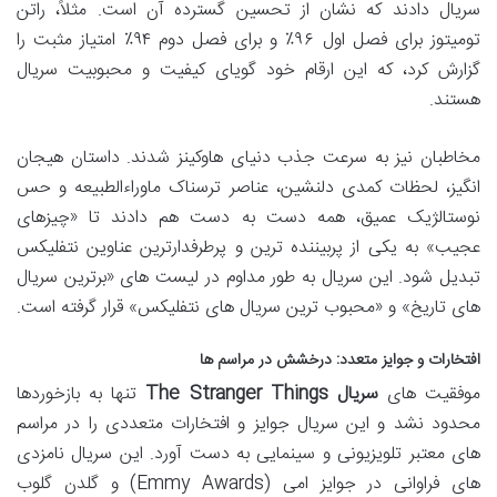
سریال دادند که نشان از تحسین گسترده آن است. مثلاً، راتن
تومیتوز برای فصل اول ۹۶٪ و برای فصل دوم ۹۴٪ امتیاز مثبت را
گزارش کرد، که این ارقام خود گویای کیفیت و محبوبیت سریال
هستند.
مخاطبان نیز به سرعت جذب دنیای هاوکینز شدند. داستان هیجان
انگیز، لحظات کمدی دلنشین، عناصر ترسناک ماوراءالطبیعه و حس
نوستالژیک عمیق، همه دست به دست هم دادند تا «چیزهای
عجیب» به یکی از پربیننده ترین و پرطرفدارترین عناوین نتفلیکس
تبدیل شود. این سریال به طور مداوم در لیست های «برترین سریال
های تاریخ» و «محبوب ترین سریال های نتفلیکس» قرار گرفته است.
افتخارات و جوایز متعدد: درخشش در مراسم ها
موفقیت های
سریال The Stranger Things
تنها به بازخوردها
محدود نشد و این سریال جوایز و افتخارات متعددی را در مراسم
های معتبر تلویزیونی و سینمایی به دست آورد. این سریال نامزدی
های فراوانی در جوایز امی (Emmy Awards) و گلدن گلوب