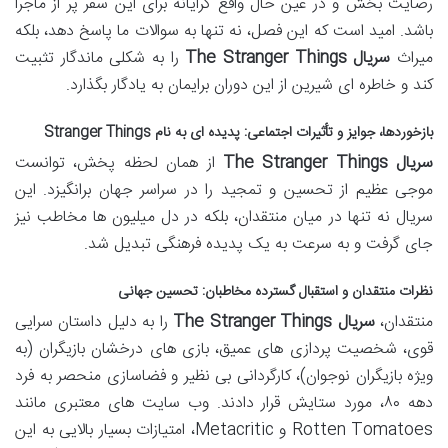
رضایت بخش و در عین حال واقع گرایانه برای این سفر پر از ماجرا
باشد. امید است که این فصل، نه تنها به سوالات ما پاسخ دهد، بلکه
میراث
سریال The Stranger Things
را به شکلی ماندگار تثبیت
کند و خاطره ای شیرین از این دوران برایمان به یادگار بگذارد.
بازخوردها، جوایز و تأثیرات اجتماعی: پدیده ای به نام Stranger Things
سریال The Stranger Things
از همان لحظه پخش، توانست
موجی عظیم از تحسین و تمجید را در سراسر جهان برانگیزد. این
سریال نه تنها در میان منتقدان، بلکه در دل میلیون ها مخاطب نیز
جای گرفت و به سرعت به یک پدیده فرهنگی تبدیل شد.
نظرات منتقدان و استقبال گسترده مخاطبان: تحسین جهانی
منتقدان،
سریال The Stranger Things
را به دلیل داستان سرایی
قوی، شخصیت پردازی های عمیق، بازی های درخشان بازیگران (به
ویژه بازیگران نوجوان)، کارگردانی بی نظیر و فضاسازی منحصر به فرد
دهه ۸۰، مورد ستایش قرار دادند. وب سایت های معتبری مانند
Rotten Tomatoes و Metacritic، امتیازات بسیار بالایی به این