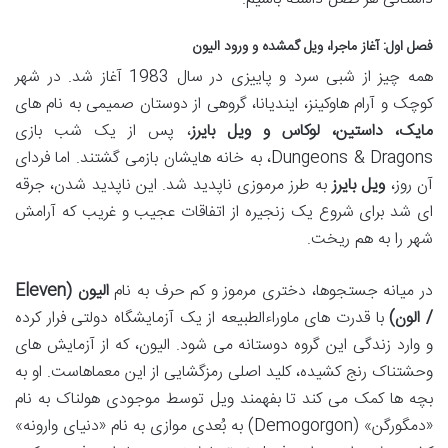
فصل اول: آغاز ماجرا، ویل گمشده و ورود الیون
همه چیز از شبی سرد و پاییزی در سال 1983 آغاز شد. در شهر
کوچک و آرام هاوکینز، ایندیانا، گروهی از دوستان صمیمی به نام های
مایک، داستین، لوکاس و ویل بایرز
، پس از یک شب بازی
Dungeons & Dragons، به خانه هایشان بازمی گشتند. اما فردای
آن روز،
ویل بایرز
به طرز مرموزی ناپدید شد. این ناپدید شدن، جرقه
ای شد برای شروع یک زنجیره از اتفاقات عجیب و غریب که آرامش
شهر را به هم ریخت.
در میانه جستجوها، دختری مرموز و کم حرف به نام
الیون (Eleven
/ الون)
با قدرت های ماوراءالطبیعه از یک آزمایشگاه دولتی فرار کرده
و وارد زندگی این گروه دوستانه می شود. الیون، که از آزمایش های
وحشتناک رنج کشیده، کلید اصلی رمزگشایی از این معماهاست. او به
بچه ها کمک می کند تا بفهمند ویل توسط موجودی هولناک به نام
«دمگورگن» (Demogorgon) به بُعدی موازی به نام «دنیای وارونه»