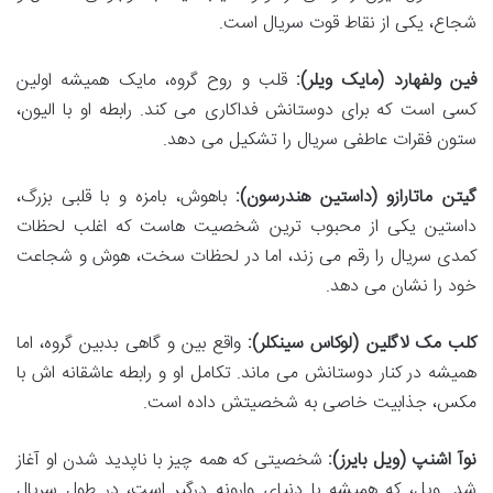
شجاع، یکی از نقاط قوت سریال است.
فین ولفهارد (مایک ویلر):
قلب و روح گروه، مایک همیشه اولین
کسی است که برای دوستانش فداکاری می کند. رابطه او با الیون،
ستون فقرات عاطفی سریال را تشکیل می دهد.
گیتن ماتارازو (داستین هندرسون):
باهوش، بامزه و با قلبی بزرگ،
داستین یکی از محبوب ترین شخصیت هاست که اغلب لحظات
کمدی سریال را رقم می زند، اما در لحظات سخت، هوش و شجاعت
خود را نشان می دهد.
کلب مک لاگلین (لوکاس سینکلر):
واقع بین و گاهی بدبین گروه، اما
همیشه در کنار دوستانش می ماند. تکامل او و رابطه عاشقانه اش با
مکس، جذابیت خاصی به شخصیتش داده است.
نوآ اشنپ (ویل بایرز):
شخصیتی که همه چیز با ناپدید شدن او آغاز
شد. ویل، که همیشه با دنیای وارونه درگیر است، در طول سریال