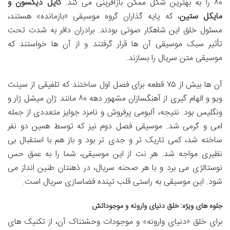
۸۰ را به بهترین شکل ممکن بازآفرینی می کند.
کایل دیکسون و
مایکل ستین
، که پایه گذاران گروه موسیقی «بازمانده» هستند،
مسئول خلق این شاهکار صوتی بودند. برادران دافر به شدت تحت
تأثیر سبک موسیقی آن ها قرار گرفتند و از آن ها خواستند که
موسیقی متن سریال را بسازند.
آن ها بیش از ۷۵ قطعه برای فصل اول ساختند که تلفیقی از سینث
ویو و الهام گیری از آهنگسازان مشهور دهه ۸۰ مانند ژان میشل ژار و
ونگلیس بود. نتیجه، آلبومی پرفروش و نامزد جوایز متعددی از جمله
امی و گرمی شد. موسیقی فصل دوم نیز که توسط همین دو نفر
ساخته شد، کمی تاریک تر و جدی تر بود و باز هم با استقبال بی
نظیری مواجه شد. هر نت از این موسیقی، شما را به عمق حس
نوستالژی می برد و با هر صحنه سریال، در ذهنتان طنین انداز می
شود. این موسیقی به راستی قلب تپنده فضاسازی سریال است.
جلوه های ویژه: خلق دنیای وارونه و موجوداتش
برای خلق «دنیای وارونه» و موجودات وحشتناک آن، از تکنیک های