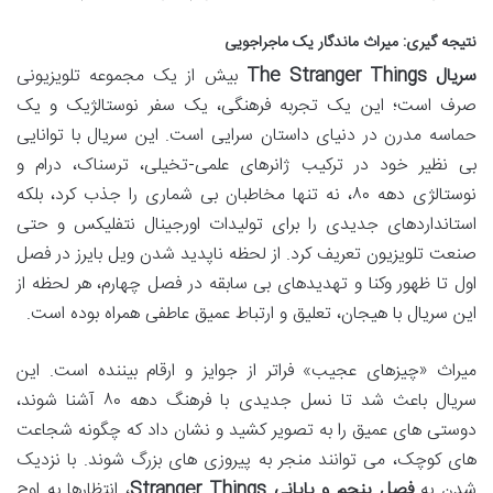
نتیجه گیری: میراث ماندگار یک ماجراجویی
سریال The Stranger Things
بیش از یک مجموعه تلویزیونی
صرف است؛ این یک تجربه فرهنگی، یک سفر نوستالژیک و یک
حماسه مدرن در دنیای داستان سرایی است. این سریال با توانایی
بی نظیر خود در ترکیب ژانرهای علمی-تخیلی، ترسناک، درام و
نوستالژی دهه ۸۰، نه تنها مخاطبان بی شماری را جذب کرد، بلکه
استانداردهای جدیدی را برای تولیدات اورجینال نتفلیکس و حتی
صنعت تلویزیون تعریف کرد. از لحظه ناپدید شدن ویل بایرز در فصل
اول تا ظهور وکنا و تهدیدهای بی سابقه در فصل چهارم، هر لحظه از
این سریال با هیجان، تعلیق و ارتباط عمیق عاطفی همراه بوده است.
میراث «چیزهای عجیب» فراتر از جوایز و ارقام بیننده است. این
سریال باعث شد تا نسل جدیدی با فرهنگ دهه ۸۰ آشنا شوند،
دوستی های عمیق را به تصویر کشید و نشان داد که چگونه شجاعت
های کوچک، می توانند منجر به پیروزی های بزرگ شوند. با نزدیک
شدن به
فصل پنجم و پایانی Stranger Things
، انتظارها به اوج