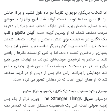
اما انتخاب بازیگران نوجوان، تقریباً دو ماه طول کشید و پر از چالش
بود. از میان صدها کودک تست گرفته شد.
فین ولفهارد
با موهای
بلند و صدای خاصش برای نقش مایک انتخاب شد و برادران دافر به
سرعت متقاعد شدند که او بهترین گزینه است.
گیتن ماتارازو و کلب
مک لاگلین
نیز به ترتیب برای نقش داستین و لوکاس انتخاب شدند.
سخت ترین انتخاب، پیدا کردن بازیگر مناسب برای نقش الیون بود.
بسیاری از دختران تست دادند، اما یا نمی توانستند دافرها را راضی
کنند یا حاضر به تراشیدن موهایشان نبودند. در نهایت،
میلی بابی
براون
نه تنها در تست ها درخشید، بلکه بدون هیچ تردیدی حاضر
شد موهایش را بتراشد. راس دافر پس از دیدن او در گریم، متقاعد
شد که او همان الیون است که در ذهنش تصور می کرده است.
موسیقی متن: سمفونی نوستالژیک کایل دیکسون و مایکل ستین
موسیقی
سریال The Stranger Things
چیزی فراتر از یک پس
زمینه صوتی است؛ این یک شخصیت مستقل است که اتمسفر دهه