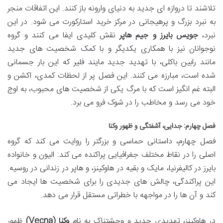
تلاشند تا دروازه ای جدید به دنیای وارونه باز کنند. این اتفاقات منجر
به نبرد بزرگ و پرهیجانی در مرکز خرید استارکورت می شود. در این
نبرد،
جویس بایرز و جیم هاپر
نقش کلیدی ایفا می کنند و گروه
نوجوانان نیز با همکاری یکدیگر و با کمک شخصیت های جدید
مانند رابین باکلی، با تهدید جدید مایند فلیر که این بار جسمانی
شده است، مبارزه می کنند. این فصل پر از لحظات کمدی، اکشن و
البته غم انگیز است که با مرگ یکی از شخصیت های محبوب، به اوج
خود می رسد و مخاطب را در شوک فرو می برد.
فصل چهارم: جدایی، آشفتگی و ظهور وکنا
فصل چهارم، داستانی حماسی و بزرگتر را روایت می کند که گروه
اصلی را در نقاط مختلف جغرافیایی پراکنده می کند: الیون و خانواده
بایرز در کالیفرنیا، مایک و بقیه در هاوکینز، و هاپر در زندانی در روسیه.
این پراکندگی، چالش های جدیدی را برای شخصیت ها ایجاد می
کند و آن ها را در مواجهه با خطراتی مستقل قرار می دهد.
در هاوکینز، تهدیدی جدید و وحشتناک به نام
وکنا (Vecna)
ظهور