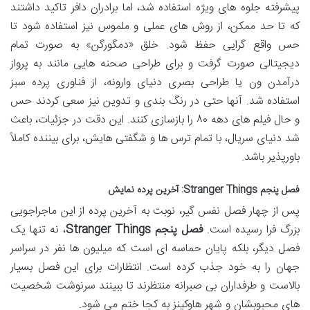
پیشرفته جلوه های ویژه استفاده شد، اما برادران دافر تاکید داشتند
که تا حد ممکن، از روش های عملی و ملموس نیز استفاده شود تا
حس واقع گرایی حفظ شود. خلق «دمگورگن» به صورت تمام
دیجیتالی صورت گرفت و برای طراحی صحنه هایی مانند به پرواز
درآمدن ون یا طراحی بصری دنیای وارونه، از فناوری پرده سبز
استفاده شد. آنها حتی در رنگ بندی و تدوین نیز سعی کردند حس
و حال فیلم های دهه ۸۰ را بازسازی کنند. این دقت در جزئیات، باعث
شد دنیای سریال، با تمام ترس ها و شگفتی هایش، برای بیننده کاملاً
باورپذیر باشد.
فصل پنجم Stranger Things: آخرین پرده نمایش
پس از چهار فصل نفس گیر، نوبت به آخرین پرده از این ماجراجویی
بزرگ فرا رسیده است.
فصل پنجم Stranger Things
، نه تنها یک
فصل دیگر، بلکه پایان حماسه ای است که میلیون ها نفر در سراسر
جهان را به خود جذب کرده است. انتظارات برای این فصل بسیار
بالاست و طرفداران بی صبرانه منتظرند تا ببینند سرنوشت شخصیت
های محبوبشان و شهر هاوکینز به کجا ختم می شود.