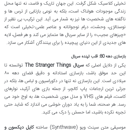
تخیلی کلاسیک شکل گرفت. این جهان تاریک و فاسد، نه تنها محل
زندگی موجودات هولناک است، بلکه به نوعی بازتابی از ترس ها و
ناگفته های شخصیت ها نیز به شمار می آید. این ترکیب بی نظیر از
نوستالژی، وحشت، درام نوجوانانه و عناصر علمی-تخیلی است که
«چیزهای عجیب» را از سایر سریال ها متمایز می کند و هر فصل، لایه
های جدیدی از این دنیای پیچیده را برای بینندگان آشکار می سازد.
بازسازی دهه 80: قلب تپنده سریال
یکی از دلایل اصلی که
سریال The Stranger Things
توانسته تا
این حد موفق باشد، بازسازی استادانه و دقیق فضای دهه ۸۰
میلادی است. این بازسازی نه تنها در دکوراسیون و لباس ها، بلکه در
جزئی ترین ارجاعات پاپ کالچر، از جمله بازی های آرکید، نوارهای
کاست، فیلم های VHS و مدل موی شخصیت ها، به اوج خود می
رسد. هر صحنه، شما را به یاد دوران خوشی می اندازد که شاید حتی
تجربه نکرده باشید، اما حسش را درک می کنید.
موسیقی متن سینث ویو (Synthwave) ساخته
کایل دیکسون و