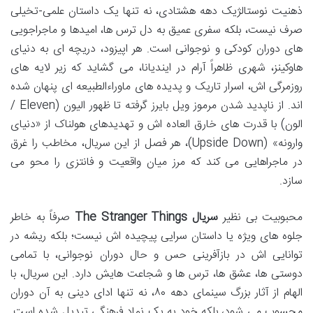
ذهنیت نوستالژیک دهه هشتادی، نه تنها یک داستان علمی-تخیلی
صرف نیست، بلکه سفری عمیق به دل ترس ها، امیدها و ماجراجویی
های دوران کودکی و نوجوانی است. هر اپیزود، دریچه ای به دنیای
هاوکینز، شهری ظاهراً آرام در ایندیانا، می گشاید که زیر لایه های
روزمرگی اش، اسرار تاریک و پدیده های ماوراءالطبیعه ای پنهان شده
اند. از ناپدید شدن مرموز ویل بایرز گرفته تا ظهور الیون (Eleven /
الون) با قدرت های خارق العاده اش و تهدیدهای هولناک از «دنیای
وارونه» (Upside Down)، هر فصل از این سریال، مخاطب را غرق
در ماجراهایی می کند که مرز میان واقعیت و فانتزی را محو می
سازد.
محبوبیت بی نظیر
سریال The Stranger Things
صرفاً به خاطر
جلوه های ویژه یا داستان سرایی پیچیده اش نیست؛ بلکه ریشه در
توانایی اش در بازآفرینی حس و حال دوران نوجوانی، با تمامی
دوستی ها، عشق ها، ترس ها و شجاعت هایش دارد. این سریال، با
الهام از آثار بزرگ سینمای دهه ۸۰، نه تنها ادای دینی به آن دوران
محسوب می شود، بلکه خود به یک نماد فرهنگی تبدیل شده است.