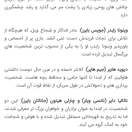
چالش های روحی زیادی را پشت سر می گذارد و رشد چشمگیری
دارد.
وینونا رایدر (جویس بایرز):
مادر فداکار و شجاع ویل، که هیچگاه از
تلاش برای نجات فرزندش دست نمی کشد. بازی پر از احساس و
باورپذیر وینونا رایدر، او را به یکی از محبوب ترین شخصیت های
بزرگسال تبدیل کرده است.
دیوید هاربر (جیم هاپر):
کلانتر خسته و در عین حال دوست داشتنی
هاوکینز، که از ابتدا تا انتها حامی و محافظ بچه هاست. شخصیت
پردازی هاپر و تحولاتش در طول سریال، از نقاط قوت آن است.
ناتالیا دایر (نانسی ویلر) و چارلی هیتون (جاناتان بایرز):
این دو
شخصیت، در ابتدا به عنوان برادران و خواهران بزرگ تر معرفی شدند،
اما به تدریج به قهرمانانی مستقل تبدیل شده و با هوش و شجاعت
خود به کمک گروه می آیند.