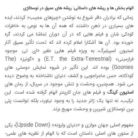
الهام بخش ها و ریشه های داستانی: ریشه های عمیق در نوستالژی
زمانی که برادران دافر شروع به نوشتن «چیزهای عجیب» کردند، ایده
های بسیاری در ذهن داشتند که همه آن ها به نوعی به خاطرات
کودکی شان و فیلم هایی که در آن دوران تماشا می کردند، گره
خورده بود. آن ها آشکارا اعلام کرده اند که تحت تأثیر عمیق آثار
استیون اسپیلبرگ، به ویژه فیلم هایی نظیر «ای. تی. موجود
فرازمینی» (E.T. the Extra-Terrestrial) و «گونیز» (The
Goonies) بوده اند. این تأثیر در شیوه نمایش دوستی های
کودکانه، حس ماجراجویی و کشف دنیای ناشناخته به وضوح دیده
می شود. همچنین، وحشت و تنش موجود در سریال، از رمان های
استیون کینگ
و فیلم های جان کارپنتر الهام گرفته شده است. این
ترکیب، نه تنها یک ژانر جدید را به وجود نیاورد، بلکه توانست پلی
بین نوستالژی شیرین و وحشت مهیج بزند.
مفهوم اصلی جهان موازی و «دنیای وارونه» (Upside Down)، یکی
از ستون های اصلی داستان است که با الهام از نظریه های علمی-