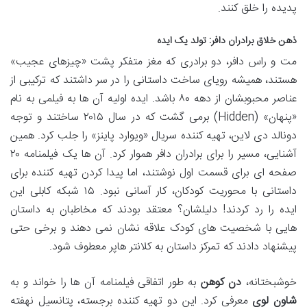
پدیده را خلق کنند.
ذهن خلاق برادران دافر: تولد یک ایده
مت و راس دافر، دو برادری که مغز متفکر پشت «چیزهای عجیب»
هستند، همیشه رویای ساخت داستانی را در سر داشتند که ترکیبی از
عناصر محبوبشان از دهه ۸۰ باشد. ایده اولیه آن ها به فیلمی به نام
«پنهان» (Hidden) برمی گشت که در سال ۲۰۱۵ ساختند و توجه
دونالد دی لاین، تهیه کننده سریال «ویوارد پاینز» را جلب کرد. همین
آشنایی، مسیر را برای برادران دافر هموار کرد. آن ها یک فیلمنامه ۲۰
صفحه ای برای قسمت اول نوشتند، اما پیدا کردن تهیه کننده برای
داستانی با محوریت کودکان، کار آسانی نبود. ۱۵ شبکه کابلی این
ایده را رد کردند! دلیلشان؟ معتقد بودند که مخاطبان به داستان
هایی با شخصیت های کودک علاقه نشان نمی دهند و برخی حتی
پیشنهاد دادند که تمرکز داستان به کلانتر هاپر معطوف شود.
خوشبختانه،
دن کوهن
به طور اتفاقی فیلمنامه آن ها را خواند و به
شاون لوی
معرفی کرد. این دو تهیه کننده برجسته، پتانسیل نهفته