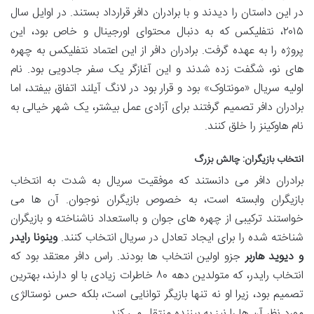
در این داستان را دیدند و با برادران دافر قرارداد بستند. در اوایل سال
۲۰۱۵، نتفلیکس که به دنبال محتوای اورجینال و خاص بود، این
پروژه را به عهده گرفت. برادران دافر از این اعتماد نتفلیکس به چهره
های نو، شگفت زده شدند و این آغازگر یک سفر جادویی بود. نام
اولیه سریال «مونتاوک» بود و قرار بود در لانگ آیلند اتفاق بیفتد، اما
برادران دافر تصمیم گرفتند برای آزادی عمل بیشتر، یک شهر خیالی به
نام هاوکینز را خلق کنند.
انتخاب بازیگران: چالش بزرگ
برادران دافر می دانستند که موفقیت سریال به شدت به انتخاب
بازیگران وابسته است، به خصوص بازیگران نوجوان. آن ها می
خواستند ترکیبی از چهره های جوان و بااستعداد ناشناخته و بازیگران
شناخته شده را برای ایجاد تعادل در سریال انتخاب کنند.
وینونا رایدر
و دیوید هاربر
جزو اولین انتخاب ها بودند. راس دافر معتقد بود که
انتخاب رایدر، که متولدین دهه ۸۰ خاطرات زیادی با او دارند، بهترین
تصمیم بود، زیرا او نه تنها بازیگر توانایی است، بلکه حس نوستالژی
مورد نظر آن ها را نیز به بیننده منتقل می کند.