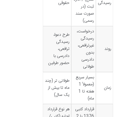
رسیدگی
حقوقی
ثبت (در
صورت سند
رسمی)
درخواست،
طرح دعوا،
رسیدگی
رسیدگی
غیرترافعی،
روند
ترافعی،
بدون
دادرسی با
دادرسی
حضور طرفین
طولانی
بسیار سریع
طولانی تر (چند
(معمولاً 1
زمان
ماه تا بیش از
هفته تا 1
یک سال)
ماه)
قرارداد کتبی
هر نوع قرارداد
1376 با 2
اجاره (کتبی/