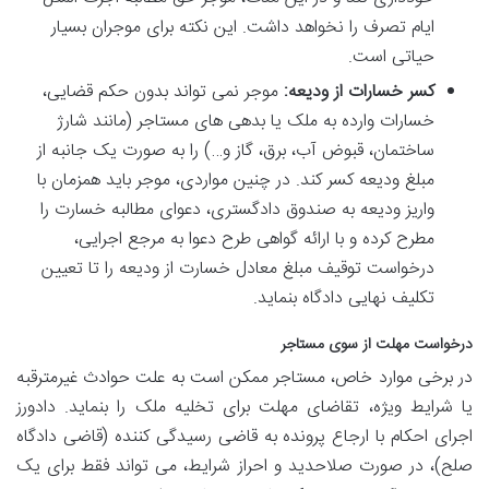
ایام تصرف را نخواهد داشت. این نکته برای موجران بسیار
حیاتی است.
کسر خسارات از ودیعه:
موجر نمی تواند بدون حکم قضایی،
خسارات وارده به ملک یا بدهی های مستاجر (مانند شارژ
ساختمان، قبوض آب، برق، گاز و…) را به صورت یک جانبه از
مبلغ ودیعه کسر کند. در چنین مواردی، موجر باید همزمان با
واریز ودیعه به صندوق دادگستری، دعوای مطالبه خسارت را
مطرح کرده و با ارائه گواهی طرح دعوا به مرجع اجرایی،
درخواست توقیف مبلغ معادل خسارت از ودیعه را تا تعیین
تکلیف نهایی دادگاه بنماید.
درخواست مهلت از سوی مستاجر
در برخی موارد خاص، مستاجر ممکن است به علت حوادث غیرمترقبه
یا شرایط ویژه، تقاضای مهلت برای تخلیه ملک را بنماید. دادورز
اجرای احکام با ارجاع پرونده به قاضی رسیدگی کننده (قاضی دادگاه
صلح)، در صورت صلاحدید و احراز شرایط، می تواند فقط برای یک