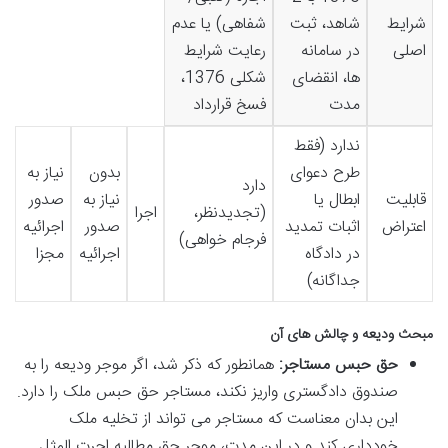
شرایط
شاهد، ثبت
شفاهی) یا عدم
اصلی
در سامانه
رعایت شرایط
ها، انقضای
شکلی 1376،
مدت
فسخ قرارداد
ندارد (فقط
طرح دعوای
بدون
نیاز به
دارد
قابلیت
ابطال یا
نیاز به
صدور
(تجدیدنظر،
اجرا
اعتراض
اثبات تمدید
صدور
اجرائیه
فرجام خواهی)
در دادگاه
اجرائیه
مجزا
جداگانه)
مبحث ودیعه و چالش های آن
حق حبس مستاجر:
همانطور که ذکر شد، اگر موجر ودیعه را به
صندوق دادگستری واریز نکند، مستاجر حق حبس ملک را دارد.
این بدان معناست که مستاجر می تواند از تخلیه ملک
خودداری کند و در این مدت، موجر حق مطالبه اجرت المثل