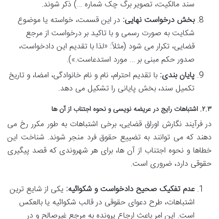
سند مالکیت، تصویر برگ چک شماره …) ذکر شوند.
بخش درخواست نهایی:
در این قسمت، خواسته یا موضوع
شکایت به صورت رسمی و با تاکید بر درخواست از مرجع
قضایی، تکرار می شود (مثلاً: «لذا با تقدیم این دادخواست،
صدور حکم مبنی بر … مورد استدعاست.»).
پایان بندی:
با تقدیم احترام، نام و نام خانوادگی، امضا، و تاریخ
تکمیل سند، بخش پایانی را تشکیل می دهد.
۲.۳. اشتباهات رایج در عریضه نویسی و نحوه اجتناب از آن ها
در فرآیند نگارش اوراق قضایی، برخی اشتباهات به طور مکرر رخ می
دهند که می توانند به تضییع حقوق فرد منجر شوند. شناخت این
خطاها و نحوه اجتناب از آن ها، برای هر شهروندی که قصد پیگیری
حقوقی دارد، ضروری است.
عدم تفکیک صحیح دادخواست و شکوائیه:
یکی از شایع ترین
اشتباهات، طرح دعوای حقوقی در قالب شکوائیه یا بالعکس
است. این امر باعث ارجاع پرونده به مرجع غیرصالح و در