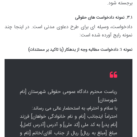
برجسته شود.
۳.۱. نمونه دادخواست های حقوقی
دادخواست، وسیله ای برای طرح دعاوی مدنی است. در اینجا چند
نمونه رایج آورده شده است:
نمونه ۱: دادخواست مطالبه وجه از بدهکار (با تاکید بر مستندات)
ریاست محترم دادگاه عمومی حقوقی شهرستان [نام
شهرستان]
با سلام و احترام، به استحضار عالی می رساند:
احتراماً اینجانب [نام و نام خانوادگی خواهان] فرزند
[نام پدر] به کد ملی [کد ملی] و آدرس [آدرس کامل]،
مبلغ [مبلغ به ریال] ریال از جناب آقای/خانم [نام و