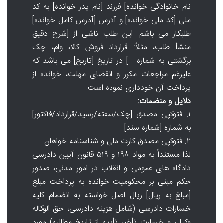
نام خانوادگی خوانده] فرزند [نام پدر خوانده] به کد
ملی [کد ملی خوانده] و آدرس [آدرس کامل خوانده]
طلبکار می باشم. این طلب ناشی از [شرح دقیق
منشأ طلب، مثلاً: قرارداد فروش کالا، وام، چک
برگشتی به شماره …] در تاریخ [تاریخ] می باشد که
علیرغم مراجعات مکرر و انقضای مهلت، خوانده از
پرداخت آن خودداری نموده است.
دلایل و منضمات:
۱. فتوکپی مصدق [چک/سفته/رسید/قرارداد/فاکتور]
به شماره [شماره سند]
۲. فتوکپی مصدق کارت ملی و شناسنامه خواهان
لذا مستنداً به مواد ۱۹۸ و ۵۱۹ قانون آیین دادرسی
دادگاه های عمومی و انقلاب در امور مدنی، صدور
حکم مبنی بر محکومیت خوانده به پرداخت مبلغ
[مبلغ به ریال] ریال اصل خواسته به انضمام کلیه
خسارات دادرسی (شامل هزینه دادرسی، حق الوکاله
وکیل، و خسارت تأخیر تأدیه از تاریخ مطالبه) مورد