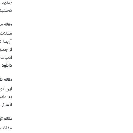
جدید ب
هستید.
مقاله مروری (le
مقالات
آن‌ها 
ادبیات
دانلود 
مقاله نظری (rticle
این نو
به داد
انسانی
مقاله کوتاه (ication
مقالات