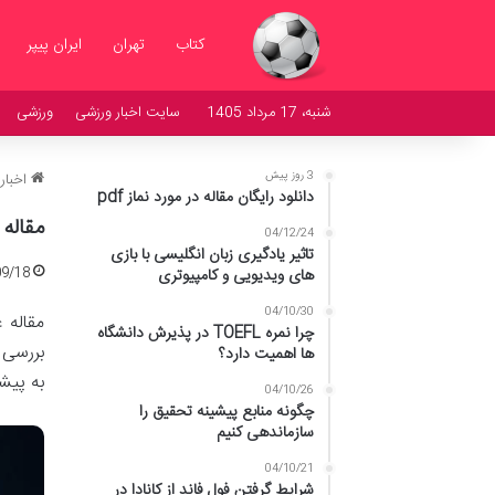
کتاب
تهران
ایران پیپر
شنبه، 17 مرداد 1405
سایت اخبار ورزشی
ورزشی
3 روز پیش
اخبار
دانلود رایگان مقاله در مورد نماز pdf
مقاله
04/12/24
تاثیر یادگیری زبان انگلیسی با بازی
09/18
های ویدیویی و کامپیوتری
04/10/30
مقاله 
چرا نمره TOEFL در پذیرش دانشگاه
بررسی 
ها اهمیت دارد؟
به پیش
04/10/26
چگونه منابع پیشینه تحقیق را
سازماندهی کنیم
04/10/21
شرایط گرفتن فول فاند از کانادا در