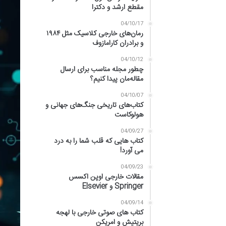
مقطع ارشد و دکترا
04/10/17
رمان‌های خارجی کلاسیک مثل ۱۹۸۴
و برادران کارامازوف
04/10/12
چطور مجله مناسب برای ارسال
مقاله‌مان پیدا کنیم؟
04/10/07
کتاب‌های تاریخی جنگ‌های جهانی و
هولوکاست
04/09/27
کتاب هایی که قلب شما را به درد
می آورد!
04/09/23
مقالات خارجی اوپن اکسس
Springer و Elsevier
04/09/14
کتاب های صوتی خارجی با لهجه
بریتیش و امریکن