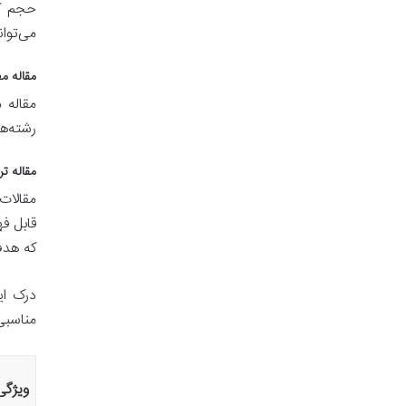
حجم کم
می‌توا
مقاله مطالع
مقاله 
رشته‌ه
مقاله ترویجی (ticle
مقالات
قابل ف
که هدف
درک ای
مناسبی 
ویژگی