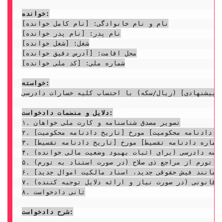
خوانده:
نام و نام خانوادگی: [نام کامل خوانده]

نام پدر: [نام پدر خوانده]

شغل: [شغل خوانده]

محل اقامت: [آدرس دقیق خوانده]

شماره ملی: [کد ملی خوانده]

خواسته:
 پیشنهادی] (ریال/سکه) با احتساب کلیه خسارات دادرسی.
دلایل و منضمات دادخواست:
۱. تصویر مصدق شناسنامه و کارت ملی خواهان

۲. تصویر مصدق دادنامه قطعی محکومیت اولیه شماره [شماره دادنامه محکومیت] مورخ [تاریخ دادنامه محکومیت]

۳. تصویر مصدق دادنامه قطعی اعسار و تقسیط شماره [شماره دادنامه تقسیط] مورخ [تاریخ دادنامه تقسیط]

۴. استشهادیه محلی به ضمیمه مشخصات شهود و در صورت لزوم معرفی شهود در جلسه دادرسی (برای اثبات بهبود وضعیت مالی خوانده)

۵. گزارش رسمی نرخ تورم از مراجع ذی صلاح (در صورت استناد به تورم)

۶. [هرگونه مدرک اثبات کننده بهبود وضعیت مالی خوانده مانند فیش حقوقی جدید، اسناد مالکیت اموال جدید، ...)

۷. درخواست استعلام از مراجع قانونی (در صورت نیاز و ارائه دلایل توجیه کننده)

۸. ثانی دادخواست

شرح دادخواست: