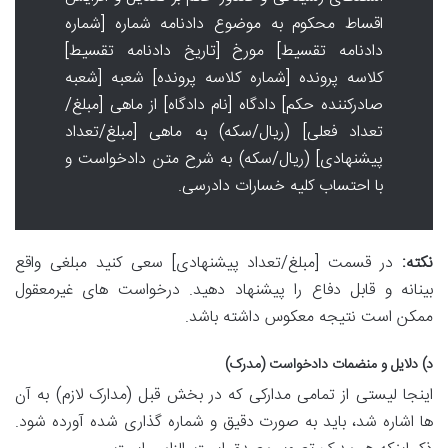
اقساط محکوم به موضوع دادنامه شماره [شماره
دادنامه تقسیط] مورخ [تاریخ دادنامه تقسیط]
کلاسه پرونده [شماره کلاسه پرونده] شعبه [شعبه
صادرکننده حکم] دادگاه [نام دادگاه] از ماهی [مبلغ/
تعداد فعلی] (ریال/سکه) به ماهی [مبلغ/تعداد
پیشنهادی] (ریال/سکه) به شرح متن دادخواست و
با احتساب کلیه خسارات دادرسی.
نکته:
در قسمت [مبلغ/تعداد پیشنهادی] سعی کنید مبلغی واقع
بینانه و قابل دفاع را پیشنهاد دهید. درخواست های غیرمعقول
ممکن است نتیجه معکوس داشته باشد.
د) دلایل و منضمات دادخواست (مدرک)
اینجا لیستی از تمامی مدارکی که در بخش قبل (مدارک لازم) به آن
ها اشاره شد، باید به صورت دقیق و شماره گذاری شده آورده شود.