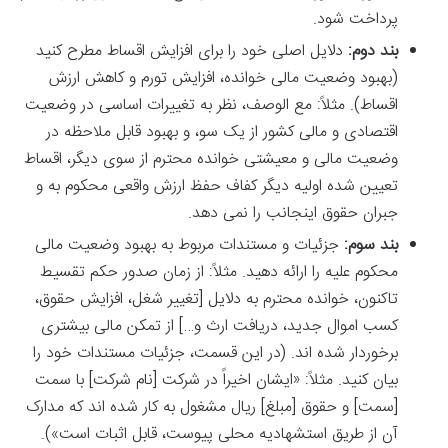
پرداخت شود.
بند دوم:
دلایل اصلی خود را برای افزایش اقساط مطرح کنید
(بهبود وضعیت مالی خوانده، افزایش تورم و کاهش ارزش
اقساط). مثلاً: مع الوصف، نظر به تغییرات اساسی در وضعیت
اقتصادی و مالی کشور از یک سو، و بهبود قابل ملاحظه در
وضعیت مالی و معیشتی خوانده محترم از سوی دیگر، اقساط
تعیین شده اولیه دیگر کفاف حفظ ارزش واقعی محکوم به و
جبران حقوق اینجانب را نمی دهد.
بند سوم:
جزئیات و مستندات مربوط به بهبود وضعیت مالی
محکوم علیه را ارائه دهید. مثلاً: از زمان صدور حکم تقسیط
تاکنون، خوانده محترم به دلایل [تغییر شغل، افزایش حقوق،
کسب اموال جدید، دریافت ارث و…] از تمکن مالی بیشتری
برخوردار شده اند. (در این قسمت، جزئیات مستندات خود را
بیان کنید. مثلاً: «ایشان اخیراً در شرکت [نام شرکت] با سمت
[سمت] و حقوق [مبلغ] ریال مشغول به کار شده اند که مدارک
آن از طریق استشهادیه محلی پیوست، قابل اثبات است»).