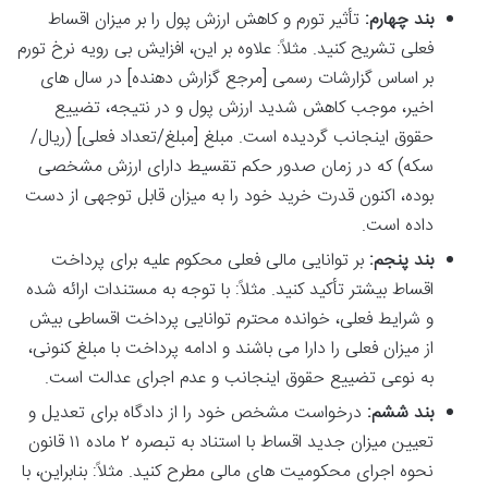
بند چهارم:
تأثیر تورم و کاهش ارزش پول را بر میزان اقساط
فعلی تشریح کنید. مثلاً: علاوه بر این، افزایش بی رویه نرخ تورم
بر اساس گزارشات رسمی [مرجع گزارش دهنده] در سال های
اخیر، موجب کاهش شدید ارزش پول و در نتیجه، تضییع
حقوق اینجانب گردیده است. مبلغ [مبلغ/تعداد فعلی] (ریال/
سکه) که در زمان صدور حکم تقسیط دارای ارزش مشخصی
بوده، اکنون قدرت خرید خود را به میزان قابل توجهی از دست
داده است.
بند پنجم:
بر توانایی مالی فعلی محکوم علیه برای پرداخت
اقساط بیشتر تأکید کنید. مثلاً: با توجه به مستندات ارائه شده
و شرایط فعلی، خوانده محترم توانایی پرداخت اقساطی بیش
از میزان فعلی را دارا می باشند و ادامه پرداخت با مبلغ کنونی،
به نوعی تضییع حقوق اینجانب و عدم اجرای عدالت است.
بند ششم:
درخواست مشخص خود را از دادگاه برای تعدیل و
تعیین میزان جدید اقساط با استناد به تبصره ۲ ماده ۱۱ قانون
نحوه اجرای محکومیت های مالی مطرح کنید. مثلاً: بنابراین، با