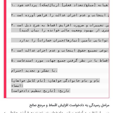
۱. اینجانب خواهان، به موجب دادنامه قطعی شماره [شماره دادنامه محکومیت] مورخ [تاریخ دادنامه محکومیت] صادره از شعبه [شعبه صادرکننده حکم] دادگاه [نام دادگاه]، محکوم له پرونده کلاسه [کلاسه پرونده محکومیت اولیه] می باشم که طی آن خوانده محترم، آقای/خانم [نام خوانده]، به پرداخت [نوع و مبلغ محکوم به] در حق اینجانب محکوم گردیدند. متعاقباً و به موجب دادنامه شماره [شماره دادنامه تقسیط] مورخ [تاریخ دادنامه تقسیط] همان شعبه، اعسار ایشان از پرداخت یکجای محکوم به پذیرفته و مقرر گردید مبلغ مذکور به صورت اقساط ماهیانه [مبلغ/تعداد فعلی] (ریال/سکه) پرداخت شود.

۲. مع الوصف، از زمان صدور حکم تقسیط تاکنون، شرایط اقتصادی کشور و وضعیت مالی خوانده محترم دستخوش تغییرات اساسی و قابل توجهی گردیده که ادامه پرداخت اقساط با مبلغ و تعداد اولیه، موجبات تضییع حقوق اینجانب و عدم اجرای عدالت را فراهم آورده است.

۳. دلایل این تغییرات و ضرورت افزایش اقساط به شرح ذیل است:

    الف) بهبود وضعیت مالی خوانده محترم: خوانده محترم، آقای/خانم [نام خوانده]، از زمان صدور حکم تقسیط تاکنون، به دلایل [مثلاً: تغییر شغل به [شغل جدید] با درآمد بالاتر، افزایش حقوق دریافتی، کسب و کار جدید و موفق، دریافت ارث به مبلغ [مبلغ ارث]، خرید اموال جدید از قبیل [نام اموال] و...] از تمکن مالی بیشتری برخوردار شده اند. این امر به گواهی شهود محلی که مشخصات آن ها در استشهادیه پیوست ذکر شده و در صورت لزوم آماده شهادت در دادگاه می باشند، قابل اثبات است. [در این قسمت می توانید جزئیات بیشتری از بهبود وضعیت مالی خوانده را بیان کنید].

    ب) افزایش بی سابقه نرخ تورم و کاهش ارزش پول: افزایش بی رویه نرخ تورم بر اساس گزارشات رسمی [نام مرجع، مثلاً بانک مرکزی جمهوری اسلامی ایران یا مرکز آمار ایران] در سال های اخیر، موجب کاهش شدید ارزش پول و در نتیجه، تضییع حقوق اینجانب گردیده است. مبلغ [مبلغ/تعداد فعلی] (ریال/سکه) که در زمان صدور حکم تقسیط دارای ارزش و قدرت خرید مشخصی بوده، اکنون قدرت خرید خود را به میزان قابل توجهی از دست داده است و دیگر توانایی تأمین [نیازها/جبران خسارات] را ندارد.

۴. با توجه به مستندات ارائه شده و شرایط فعلی، خوانده محترم توانایی پرداخت اقساطی بیش از میزان فعلی را دارا می باشند و ادامه پرداخت با مبلغ کنونی، به نوعی تضییع حقوق اینجانب و عدم اجرای عدالت است.

۵. لذا، با استناد به تبصره ۲ ماده ۱۱ قانون نحوه اجرای محکومیت های مالی و با توجه به دلایل معنونه و منضمات پیوستی، از محضر محترم دادگاه استدعای رسیدگی و صدور حکم بر تعدیل و افزایش اقساط محکوم به از ماهی [مبلغ/تعداد فعلی] (ریال/سکه) به ماهی [مبلغ/تعداد پیشنهادی] (ریال/سکه) و تعیین مبلغ جدید اقساط با در نظر گرفتن جمیع جهات، مورد استدعاست.

با تشکر و تجدید احترام،

نام و نام خانوادگی خواهان: [نام کامل خواهان]

امضاء:

مراحل رسیدگی به دادخواست افزایش اقساط و مرجع صالح