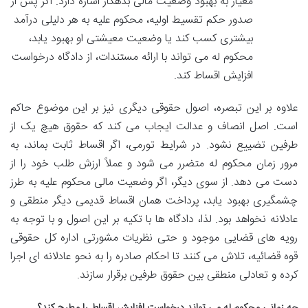
معیار به بهبود وضعیت مالی بدهکار اشاره دارد. اگر پس از
صدور حکم تقسیط اولیه، محکوم علیه به هر دلیلی درآمد
بیشتری کسب کند یا وضعیت معیشتی او بهبود یابد،
محکوم له می تواند با ارائه مستندات، از دادگاه درخواست
افزایش اقساط کند.
علاوه بر این تبصره، اصول حقوقی دیگری نیز بر این موضوع حاکم
است. اصل انصاف و عدالت ایجاب می کند که حقوق هیچ یک از
طرفین تضییع نشود. در شرایط تورمی، اگر اقساط ثابت بماند، به
مرور زمان محکوم له متضرر می شود و عملاً ارزش طلب خود را از
دست می دهد. از سوی دیگر، اگر وضعیت مالی محکوم علیه به طرز
چشمگیری بهبود یابد، پرداخت همان اقساط قدیمی دیگر منطقی و
عادلانه نخواهد بود. لذا، دادگاه ها با تکیه بر این اصول و با توجه به
رویه های قضایی موجود و حتی نظریات مشورتی اداره کل حقوقی
قوه قضائیه، تلاش می کنند تا احکام صادره را به نحو عادلانه ای اجرا
کرده و تعادلی منطقی بین حقوق طرفین برقرار سازند.
چه زمانی محکوم له می تواند درخواست افزایش اقساط را مطرح کند؟