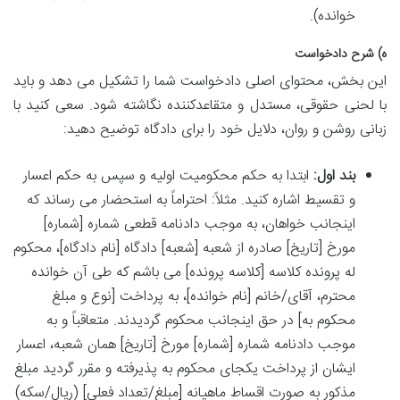
خوانده).
ه) شرح دادخواست
این بخش، محتوای اصلی دادخواست شما را تشکیل می دهد و باید
با لحنی حقوقی، مستدل و متقاعدکننده نگاشته شود. سعی کنید با
زبانی روشن و روان، دلایل خود را برای دادگاه توضیح دهید:
بند اول:
ابتدا به حکم محکومیت اولیه و سپس به حکم اعسار
و تقسیط اشاره کنید. مثلاً: احتراماً به استحضار می رساند که
اینجانب خواهان، به موجب دادنامه قطعی شماره [شماره]
مورخ [تاریخ] صادره از شعبه [شعبه] دادگاه [نام دادگاه]، محکوم
له پرونده کلاسه [کلاسه پرونده] می باشم که طی آن خوانده
محترم، آقای/خانم [نام خوانده]، به پرداخت [نوع و مبلغ
محکوم به] در حق اینجانب محکوم گردیدند. متعاقباً و به
موجب دادنامه شماره [شماره] مورخ [تاریخ] همان شعبه، اعسار
ایشان از پرداخت یکجای محکوم به پذیرفته و مقرر گردید مبلغ
مذکور به صورت اقساط ماهیانه [مبلغ/تعداد فعلی] (ریال/سکه)