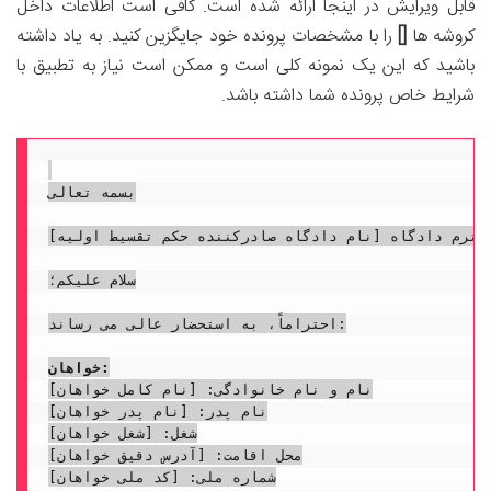
قابل ویرایش در اینجا ارائه شده است. کافی است اطلاعات داخل
کروشه ها
[]
را با مشخصات پرونده خود جایگزین کنید. به یاد داشته
باشید که این یک نمونه کلی است و ممکن است نیاز به تطبیق با
شرایط خاص پرونده شما داشته باشد.
بسمه تعالی

محترم دادگاه [نام دادگاه صادرکننده حکم تقسیط اولیه]
سلام علیکم؛

احتراماً، به استحضار عالی می رساند:

خواهان:
نام و نام خانوادگی: [نام کامل خواهان]

نام پدر: [نام پدر خواهان]

شغل: [شغل خواهان]

محل اقامت: [آدرس دقیق خواهان]

شماره ملی: [کد ملی خواهان]
