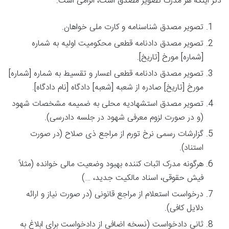
ذکر اینکه هر مدرک تصویر مصدق است، الزامی است.
تصویر مصدق شناسنامه و کارت ملی خواهان.
تصویر مصدق دادنامه قطعی محکومیت اولیه به شماره
[شماره] مورخ [تاریخ].
تصویر مصدق دادنامه قطعی اعسار و تقسیط به شماره [شماره]
مورخ [تاریخ] صادره از شعبه [شعبه] دادگاه [نام دادگاه].
تصویر مصدق استشهادیه محلی به ضمیمه مشخصات شهود
(و در صورت لزوم معرفی شهود در جلسه دادرسی).
گزارشات رسمی نرخ تورم از مراجع ذی صلاح (در صورت
استناد).
هرگونه مدرک اثبات کننده بهبود وضعیت مالی خوانده (مثلاً
فیش حقوقی، اسناد مالکیت جدید، …)
درخواست استعلام از مراجع قانونی (در صورت نیاز و ارائه
دلایل کافی).
ثانی دادخواست (نسخه اضافی از دادخواست برای ابلاغ به