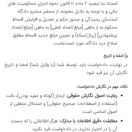
استناد به تبصره ۲ ماده ۱۱ قانون نحوه اجرای محکومیت های
مالی و با توجه به دلایل معنونه، از محضر محترم دادگاه
استدعای رسیدگی و صدور حکم بر تعدیل و افزایش اقساط
محکوم به از ماهی [مبلغ/تعداد فعلی] به ماهی [مبلغ/تعداد
پیشنهادی] (ریال/سکه) و تعیین مبلغ جدید اقساط مطابق
صلاح دید دادگاه، مورد استدعاست.
و) امضا و تاریخ
در نهایت، دادخواست باید توسط شما (یا وکیل شما) امضا و تاریخ
نگارش آن نیز قید شود.
نکات مهم در نگارش دادخواست:
رعایت اصول نگارش حقوقی:
ایجاز (کوتاه و مفید بودن)، دقت
(استفاده از اصطلاحات صحیح حقوقی) و استدلال منطقی از
اصول اساسی است.
مطابقت دقیق اطلاعات با مدارک:
هرگز اطلاعاتی را که مستند
آن را در اختیار ندارید، در دادخواست قید نکنید.