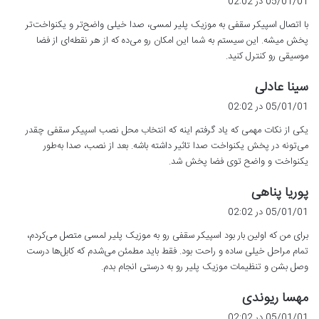
05/01/01 در 02:02
ت
با اتصال اسپیکر سقفی به موزیک پلیر لمسی، صدا خیلی واضح‌تر و یکنواخت‌تر
:
پخش میشه. این سیستم به شما این امکان رو می‌ده که از هر نقطه‌ای از فضا
موسیقی رو کنترل کنید.
گ
سینا عادلی
ف
05/01/01 در 02:02
ت
یکی از نکات مهمی که یاد گرفتم اینه که انتخاب محل نصب اسپیکر سقفی چقدر
:
می‌تونه در پخش یکنواخت صدا تاثیر داشته باشه. بعد از نصب، صدا به‌طور
یکنواخت و واضح توی فضا پخش شد.
گ
پوریا پناهی
ف
05/01/01 در 02:02
ت
برای من که اولین بار بود اسپیکر سقفی رو به موزیک پلیر لمسی متصل می‌کردم،
:
تمام مراحل خیلی ساده و راحت بود. فقط باید مطمئن می‌شدم که کابل‌ها درست
وصل بشن و تنظیمات موزیک پلیر رو به درستی انجام بدم.
گ
مهسا ریوندی
ف
05/01/01 در 02:02