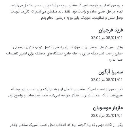
ت
برای من که اولین بار بود اسپیکر سقفی رو به موزیک پلیر لمسی متصل می‌کردم،
:
تمام مراحل خیلی ساده و راحت بود. فقط باید مطمئن می‌شدم که کابل‌ها درست
وصل بشن و تنظیمات موزیک پلیر رو به درستی انجام بدم.
گ
فرید فرجیان
ف
05/01/01 در 02:02
ت
وقتی اسپیکرهای سقفی رو به موزیک پلیر لمسی متصل کردم، کنترل موسیقی
:
خیلی راحت شد. دیگه نیازی به جابه‌جایی دستگاه‌های مختلف برای تغییر تنظیمات
صدا ندارم.
گ
سمیرا آبگون
ف
05/01/01 در 02:02
ت
تجربه من از نصب اسپیکر سقفی و اتصال اون به موزیک پلیر لمسی این بود که
:
هیچ‌وقت دیگه صدا با نویز یا اختلال مواجه نمی‌شه، همه چیز صاف و واضح بود.
گ
مازیار موسویان
ف
05/01/01 در 02:02
ت
یکی از نکات مهمی که یاد گرفتم اینه که انتخاب محل نصب اسپیکر سقفی چقدر
: