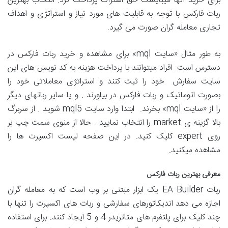
برای خرید آنها میبایست حق اشتراک پرداخت کرد. انتخاب بهترین
ربات فارکس با توجه به قابلیت های مورد نیاز و استراتژی و اهداف
تجاری معامله گران صورت می گیرد.
به طور مثال «سایت mql» برای مشاهده و خرید ربات فارکس در
دسترس است. افراد میتوانند با پرداخت هزینه به کد نویس های این
سایت سفارش خود را ثبت کنند و استراتژی معاملاتی خود را
بصورت اتوماتیک و ربات فارکس در بیاورند . و یا سایر رباتهای دیگر
را از «سایت mql» بخرند. ابتدا وارد سایت mql5 شوید . از سربرگ
بالا گزینه ی market را انتخاب نمایید . حالا از منوی سمت چپ بر
روی expert کلیک کنید. در این صفحه لیست اکسپرت ها را
مشاهده میکنید.
معرفی بهترین ربات فارکس
ربات EA Builder یک ابزار مبتنی بر وب است که به معامله گران
اجازه می دهد اندیکاتورهای سفارشی و ربات های اکسپرت را تنها با
چند کلیک برای پلتفرم های متاتریدر 4 و 5 ایجاد کنند. برای استفاده