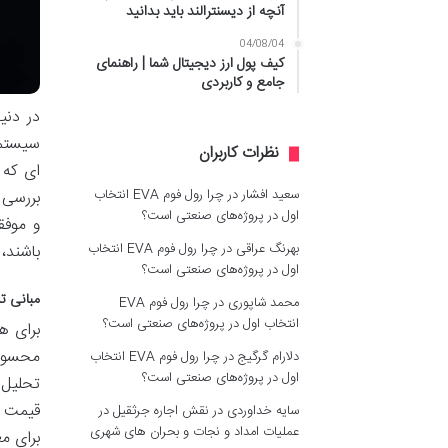
آنچه از دیسنترالند باید بدانید
04/08/04
کیف پول ارز دیجیتال شما | راهنمای
جامع و کاربردی
در دنی
سیستما
نظرات کاربران
ای که 
سعید افشار
در
چرا رول فوم EVA انتخاب
بررسی 
اول در پروژه‌های صنعتی است؟
و موفق
بهرنگ عراقی
در
چرا رول فوم EVA انتخاب
باشند،
اول در پروژه‌های صنعتی است؟
مبانی تح
محمد شاپوری
در
چرا رول فوم EVA
انتخاب اول در پروژه‌های صنعتی است؟
برای ه
محسوب 
دلارام گرگیج
در
چرا رول فوم EVA انتخاب
اول در پروژه‌های صنعتی است؟
تحلیل 
قیمت و 
سایه خداوردی
در
نقش اجاره جرثقیل در
عملیات امداد و نجات و بحران های شهری
برای مع