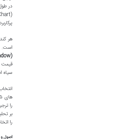
پرکاربر
است. 
(Shadow) یا فتیله (Wick)
قیمت ب
سیاه ا
انتخا
را ترجی
بر تحلی
را اتخا
اصول و 