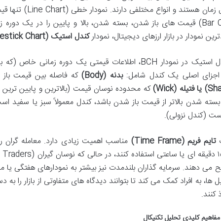
در طول زمان هستند 
(Bar Chart) قیمت های باز شدن، بسته شدن، بالا و پایین را در یک 
دترین نمودار در بازار ارزهای دیجیتال، نمودار
کندل استیک (Candlestick Chart)
هر کندل استیک در نمودار BCH، اطلاعات قیمتی یک دوره زما
اجزای اصلی یک کندل شامل:
بدنه (Body)
که فاصله بین قیمت باز
که محدوده نوسان قیمت (بالاترین و پایین ترین ق
سته شدن بالاتر از قیمت باز شدن باشد، کندل معمولاً سبز یا سفید است
ست (کندل نزولی).
ب
تایم فریم (Time Frame)
ح می دهند. سرمایه گذاران بلندمدت نیز بیشتر به نمودارهای هفتگی یا ما
ل ها، به افراد کمک می کند تا بتوانند دیدگاه های متفاوتی از بازار را ب
ذ کنند.
مفاهیم کلیدی تحلیل تکنیکال