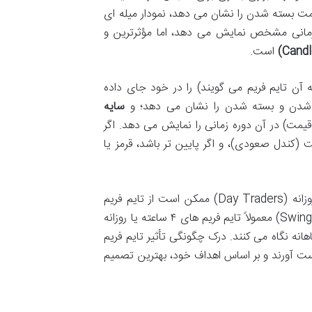
و انواع مختلفی دارند. نمودار خطی (Line Chart) تنها قیمت بسته شدن را نشان می دهد، نمودار میله ای
دوره زمانی مشخص نمایش می دهد، اما مؤثرترین و
است.
نی خاص (که به آن تایم فریم می گویند) را در خود جای داده
 شدن و بسته شدن را نشان می دهد؛ و
سایه
یمت) در آن دوره زمانی را نمایش می دهد. اگر
 (کندل صعودی)، و اگر پایین تر باشد، قرمز یا
مناسب اهمیت زیادی دارد. معامله گران روزانه (Day Traders) ممکن است از تایم فریم
های ۱۵ دقیقه ای یا ساعتی استفاده کنند، در حالی که نوسان گیران (Swing Traders) معمولاً تایم فریم های ۴ ساعته یا روزانه
هانه نگاه می کنند. درک چگونگی تأثیر تایم فریم
ه دست آورند و بر اساس اهداف خود، بهترین تصمیم