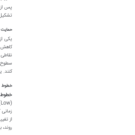
پس از 
تشکیل 
حمایت و مقاومت 
یکی از
کاهش ب
نقاطی 
سطوح د
کنند. 
خطوط روند (es
خطوط ر
زمانی 
روند، ب