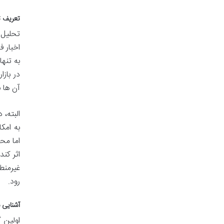
تعریف ت
اخبار 
به تنه
در باز
آن ها 
البته، 
به امک
اما مح
اثر کن
غیرمنط
رود.
آشنایی با
اولین 