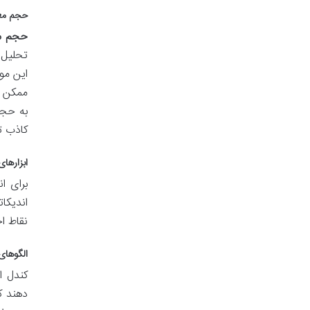
حجم معاملا
حجم م
تحلیل 
این مو
ممکن ا
به حجم
کاذب 
ابزارهای
برای ا
اندیکات
نقاط ا
الگوهای 
کندل ا
دهند که