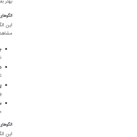
بهتر بف
الگوهای برگشتی
این ال
مشاهده
چک
ن
دو
ت
پوش
و
ست
ص
الگوهای ادامه د