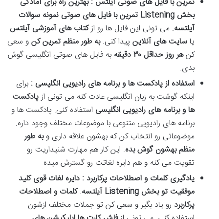
تمرین با فایل های صوتی آیلتس : بهترین راه برای آمادگی
بخش
Listening
تمرین با فایل های صوتی نمونه سوالات
آیلتسه
. می تونی این فایل ها رو از
کتاب های آموزشی آیلتس
یا
سایت های آنلاین
پیدا کنی.
به طور منظم تمرین کن
و سعی
کن
هر روز حداقل
۳۰
دقیقه
به فایل های صوتی انگلیسی گوش
بدی.
استفاده از پادکست ها و برنامه های رادیویی انگلیسی :
برای
اینکه گوشت به زبان انگلیسی عادت کنه می تونی از
پادکست
ها و برنامه های رادیویی انگلیسی
استفاده کنی. پادکست ها و
برنامه های رادیویی متنوعی با موضوعات مختلف وجود داره.
موضوعاتی رو انتخاب کن که بهشون علاقه داری و
به طور
منظم بهشون گوش بده
. این کار هم مهارت شنیداریت رو
تقویت می کنه و هم دایره لغاتت رو گسترش میده.
یادگیری کلمات و اصطلاحات پرکاربرد : دایره لغات قوی کلید
موفقیت تو بخش
Listening
آیلتسه
.
کلمات و اصطلاحات
پرکاربرد
رو یاد بگیر و سعی کن تو جملات مختلف ازشون
استفاده کنی. می تونی از
فلش کارت ها اپلیکیشن های