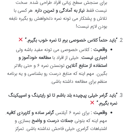
برای سنجش سطح زبانی افراد طراحی شده. سخت
نیست فقط
نیاز به آمادگی و تمرین داره
. هر کسی با
تلاش و پشتکار می تونه نمره دلخواهش رو بگیره نابغه
بودن لازم نیست!
“
باید حتماً کلاس خصوصی برم تا نمره خوب بگیرم
.”
واقعیت :
کلاس خصوصی می تونه مفید باشه ولی
اجباری نیست
. خیلی از افراد با
مطالعه خودآموز و
استفاده از منابع آنلاین
تونستن نمره ۶ و حتی بالاتر
بگیرن. مهم اینه که منابع درست رو بشناسی و یه برنامه
منظم برای مطالعه داشته باشی.
“
باید گرامر خیلی پیچیده بلد باشم تا تو رایتینگ و اسپیکینگ
نمره بگیرم
.”
واقعیت :
برای نمره ۶ آیلتس
گرامر ساده و کاربردی کافیه
.
مهم اینه که بتونی
جملات درست و واضح
بسازی و
اشتباهات گرامری خیلی فاحش نداشته باشی. تمرکز