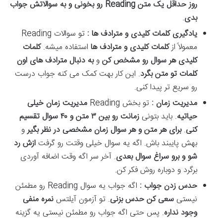
روز حداقل یک متن
Reading
رو بخونی و به سوالاتش جواب
بدی
.
یادگیری کلمات کلیدی و مترادف ها :
تو سوالات Reading
معمولاً از
کلمات کلیدی و مترادف ها
استفاده میشه.
کلمات
کلیدی هر سوال رو مشخص کن
و
به دنبال مترادف های اون
کلمات تو متن بگرد
. این کار بهت کمک می کنه جواب درست
رو سریع تر پیدا کنی.
مدیریت زمان :
تو بخش Reading
مدیریت زمان خیلی
حیاتیه
. باید بتونی
زمانت رو بین
۳
متن و
۴۰
سوال تقسیم
کنی
.
برای هر متن و هر سوال زمان مشخصی در نظر بگیر
و
بهش پایبند باش. اگه یه سوال خیلی وقتت رو گرفت
ازش رد
شو و برو سراغ سوال بعدی
. آخر سر اگه وقت اضافه آوردی
برگرد و دوباره روش فکر کن.
حدس زدن جواب :
اگه جواب یه سوال Reading رو مطمئن
نیستی
سعی کن حدس بزنی
. تو آزمون آیلتس
نمره منفی
وجود نداره
. پس حتی اگه جواب رو مطمئن نیستی یه گزینه