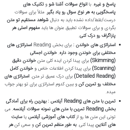
پاسخ و غیره
. با
انواع سوالات آشنا شو
و
تکنیک های
پاسخگویی به هر نوع سوال رو یاد بگیر
. مثلاً برای سوالات
درست/غلط/داده نشده باید به دنبال
شواهد مستقیم تو متن
بگردی و برای سوالات تطبیق عنوان ها باید
مفهوم اصلی هر
پاراگراف رو درک کنی
.
استراتژی های خواندن :
برای بخش Reading
استراتژی های
مختلفی برای خوندن وجود داره
.
خواندن اجمالی
(Skimming)
برای پیدا کردن ایده کلی متن
خواندن دقیق
(Scanning)
برای پیدا کردن اطلاعات خاص و
خواندن کامل
(Detailed Reading)
برای درک عمیق تر متن.
استراتژی های
مختلف رو تمرین کن
و ببین کدوم استراتژی برای تو بهتر جواب
میده.
تمرین با متن های
Reading
آیلتس : بهترین راه برای آمادگی
بخش
Reading
تمرین با متن های نمونه سوالات آیلتسه
. می
تونی این متن ها رو از
کتاب های آموزشی آیلتس
یا
سایت
های آنلاین
پیدا کنی.
به طور منظم تمرین کن
و سعی کن
هر