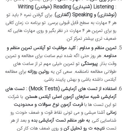
:
Listening (
شنیداری
)
Reading (
خواندن
)
Writing
(نوشتاری) و
Speaking (
گفتاری
)
. برای گرفتن نمره ۶ باید تو
هر ۴ مهارت به سطح قابل قبولی برسی. تو برنامه ت زمان کافی
رو برای تمرین هر ۴ مهارت در نظر بگیر و روی مهارت هایی که
ضعیف تری بیشتر تمرکز کن.
تمرین منظم و مداوم : کلید موفقیت تو آیلتس تمرین منظم و
مداومه
. هر روز حتی اگه شده نیم ساعت برای مطالعه و تمرین
وقت بذار.
پیوستگی
تو تمرین خیلی مهم تر از ساعت های
طولانی مطالعه نامنظمه. سعی کن یه
روتین روزانه
برای مطالعه
آیلتس داشته باشی و بهش پایبند باشی.
استفاده از تست های آزمایشی
(Mock Tests)
: تست های
آزمایشی شبیه سازهای آزمون اصلی آیلتس هستن
. با شرکت
تو این تست ها با
فرمت آزمون نوع سوالات و محدودیت
زمانی
آشنا میشی و می تونی نقاط قوت و ضعف خودت رو
شناسایی کنی.
به طور منظم تست آزمایشی بده
و بعد از هر
تست
نتیجه ت رو تحلیل کن
و روی ضعف هات کار کن.