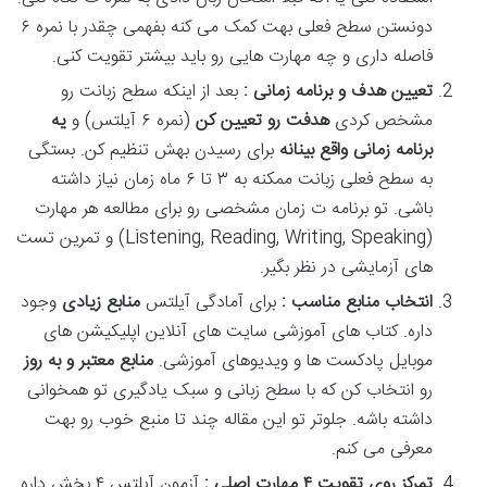
دونستن سطح فعلی بهت کمک می کنه بفهمی چقدر با نمره ۶
فاصله داری و چه مهارت هایی رو باید بیشتر تقویت کنی.
تعیین هدف و برنامه زمانی :
بعد از اینکه سطح زبانت رو
مشخص کردی
هدفت رو تعیین کن
(نمره ۶ آیلتس) و
یه
برنامه زمانی واقع بینانه
برای رسیدن بهش تنظیم کن. بستگی
به سطح فعلی زبانت ممکنه به ۳ تا ۶ ماه زمان نیاز داشته
باشی. تو برنامه ت زمان مشخصی رو برای مطالعه هر مهارت
(Listening, Reading, Writing, Speaking) و تمرین تست
های آزمایشی در نظر بگیر.
انتخاب منابع مناسب :
برای آمادگی آیلتس
منابع زیادی
وجود
داره. کتاب های آموزشی سایت های آنلاین اپلیکیشن های
موبایل پادکست ها و ویدیوهای آموزشی.
منابع معتبر و به روز
رو انتخاب کن که با سطح زبانی و سبک یادگیری تو همخوانی
داشته باشه. جلوتر تو این مقاله چند تا منبع خوب رو بهت
معرفی می کنم.
تمرکز روی تقویت
۴
مهارت اصلی :
آزمون آیلتس ۴ بخش داره