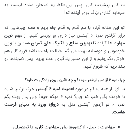
ت کلی پیشرفت کنی. پس این فقط یه امتحان ساده نیست یه
سرمایه گذاری بزرگ روی آینده ته!
تو این مقاله قراره با هم قدم به قدم جلو بریم و همه چیزهایی که
برای گرفتن نمره ۶ آیلتس نیاز داری رو بررسی کنیم. از
مهم ترین
مهارت ها
گرفته تا
بهترین منابع
و
تکنیک های تمرین
همه رو با زبون
خودمونی و دوستانه بهت می گم. خیالت راحت باشه قراره کلی هم
خوش بگذرونیم و از این مسیر یادگیری لذت ببریم. پس کمربندها رو
ببند بریم که شروع کنیم!
چرا نمره ۶ آیلتس اینقدر مهمه؟ و چه تاثیری روی زندگی ت داره؟
بیا اول از همه یه کم در مورد
اهمیت نمره
۶
آیلتس
حرف بزنیم. شاید
با خودت بگی خب که چی؟ نمره ۶ دیگه چیه؟ ولی بذار بهت بگم
نمره ۶ تو آزمون آیلتس مثل یه
دروازه ورود به دنیای فرصت
هاست
.
مهاجرت :
خیلی از کشورها برای
مهاجرت کاری یا تحصیلی