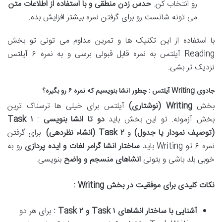
رو انتخاب کن.
حدس زدن منطقی و با استفاده از اطلاعات متن
می تونه شانست رو برای گرفتن نمره بیشتر افزایش بده.
با استفاده از این تکنیک ها و تمرین مداوم می تونی تو بخش
Reading آیلتس به نمره قابل قبولی برسی و به نمره ۶ آیلتس
نزدیک تر بشی.
جادوی Writing آیلتس : چطور انشا بنویسیم که نمره ۶ رو بگیره؟
بخش
Writing (
نوشتاری
)
آیلتس برای خیلی ها ترسناک ترین
بخش آزمونه. تو این بخش باید
دو تا انشا بنویسی
:
۱
Task
(
توصیف نمودار یا جدول
)
و
۲
Task
(
انشاء نظردهی
)
. برای گرفتن
نمره ۶ تو Writing باید
ساختار انشا گرامر لغات و ایده پردازی
رو به
خوبی بلد باشی و بتونی
انشاهای منسجم و واضح
بنویسی.
نکات کلیدی برای موفقیت در بخش
Writing
:
آشنایی با ساختار انشاهای
Task
۱
و
Task
۲
:
برای هر دو