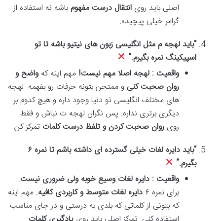
اصلی باید روی
انتقال درست مفهوم
باشه نه استفاده از
گرامر خیلی پیچیده.
“
باید لهجه م مثل انگلیسی زبون های نیتیو باشه تا تو
اسپیکینگ نمره بگیرم
.”
واقعیت : لهجه اصلا مهم نیست
!
مهم اینه که
واضح و
روان صحبت کنی
و ممتحن بتونه حرفات رو بفهمه. لهجه
های مختلف انگلیسی تو دنیا وجود داره و هیچ کدوم بر
دیگری برتری نداره. پس نگران لهجه ت نباش و فقط
روی
روان صحبت کردن و تلفظ درست کلمات
تمرکز کن.
“
باید دایره لغات خیلی گسترده ای داشته باشم تا نمره
۶
بگیرم
.”
واقعیت : دایره لغات وسیع خوبه ولی ضروری نیست
.
برای نمره ۶
دایره لغات متوسط و کاربردی کافیه
. مهم اینه
که بتونی از کلماتی که بلدی به درستی و در جای مناسب
استفاده کنی. تمرکز اصلی باید روی
یادگیری کلمات