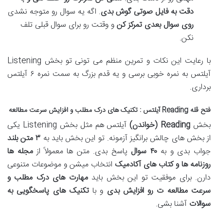
دقت به فایل صوتی گوش بدی
. اگه یه سوال رو متوجه نشدی
روی سوال بعدی تمرکز کن
و وقتت رو برای سوال قبلی تلف
نکن.
با رعایت این نکات و تمرین منظم می تونی تو بخش Listening
آیلتس به نمره خوبی برسی و یه قدم بزرگ به سمت نمره ۶ آیلتس
برداری.
فتح قله Reading آیلتس : تکنیک های درک مطلب و افزایش سرعت مطالعه
بخش
Reading (
خواندن
)
آیلتس هم مثل بخش Listening یکی
از بخش های چالش برانگیز آزمونه. تو این بخش باید به
۳
متن بلند
جواب بدی و به
۴۰
سوال
پاسخ بدی. متن ها معمولاً از
مجله ها
روزنامه ها و کتاب های آکادمیک
انتخاب میشن و موضوعات متنوعی
دارن. برای موفقیت تو این بخش باید
مهارت های درک مطلب و
سرعت مطالعه ت رو افزایش بدی
و با
تکنیک های پاسخگویی به
سوالات
آشنا بشی.