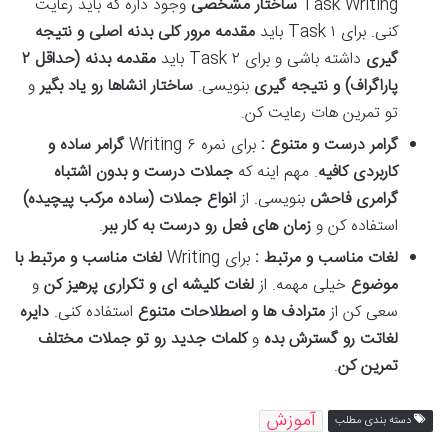
Task Writing
ساختار مشخصی
وجود داره که باید رعایت
کنی. برای
Task ۱ باید
مقدمه مرور کلی بدنه اصلی و نتیجه
گیری
داشته باشی و برای Task ۲ باید
مقدمه بدنه (حداقل
۲
پاراگراف) و نتیجه گیری
بنویسی.
ساختار انشاها رو یاد بگیر
و
تو تمرین هات رعایت کن.
گرامر درست و متنوع :
برای نمره ۶ Writing
گرامر ساده و
کاربردی کافیه
. مهم اینه که
جملات درست و بدون اشتباه
گرامری فاحش
بنویسی. از
انواع جملات (ساده مرکب پیچیده)
استفاده کن و
زمان های فعل رو درست به کار ببر
.
لغات مناسب و مرتبط :
برای Writing
لغات مناسب و مرتبط با
موضوع
خیلی مهمه. از
لغات کلیشه ای و تکراری پرهیز کن
و
سعی کن از
مترادف ها و اصطلاحات متنوع
استفاده کنی
.
دایره
لغاتت رو گسترش بده
و
کلمات جدید رو تو جملات مختلف
تمرین کن
.
آموزش
دسته بندی مطلب