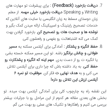
دریافت بازخورد
(Feedback)
:
برای پیشرفت تو مهارت های
Writing و Speaking
دریافت بازخورد خیلی مهمه
. از معلم
زبان دوستای مسلط به زبان انگلیسی یا سایت های آنلاین که
خدمات تصحیح رایتینگ و اسپیکینگ ارائه میدن کمک بگیر و
نوشته ها و صحبت هات رو تصحیح کن
. بازخورد گرفتن بهت
کمک می کنه اشتباهاتت رو بفهمی و رفعشون کنی.
حفظ انگیزه و پشتکار :
آمادگی برای آیلتس ممکنه یه
مسیر
طولانی و چالش برانگیز
باشه. تو این مسیر ممکنه خسته بشی
یا انگیزه ت رو از دست بدی.
مهم اینه که انگیزه و پشتکارت رو
حفظ کنی
. به یاد داشته باش که چرا داری برای آیلتس تلاش
می کنی و به
هدف نهایی ت
فکر کن.
موفقیت تو نمره
۶
آیلتس ارزش این تلاش رو داره
!
این نقشه راه یه چارچوب کلی برای آمادگی آیلتس بهت میده. تو
بخش های بعدی مقاله هر کدوم از این مراحل رو با جزئیات بیشتر
بررسی می کنیم و راهکارها و تکنیک های عملی رو بهت می گم.