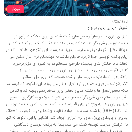
آموزش
04/05/05
آموزش دیزاین پترن در جاوا
دیزاین پترن ها در جاوا راه حل های اثبات شده ای برای مشکلات رایج در
برنامه نویسی شیءگرا هستند که به توسعه دهندگان کمک می کنند تا کدی
خواناتر، قابل نگهداری تر و مقیاس پذیرتر بنویسند. این الگوهای طراحی، که در
زبان برنامه نویسی جاوا کاربرد فراوان دارند، به مهندسان نرم افزار امکان می
دهند تا با چالش های پیچیده طراحی سیستم ها به شیوه ای مؤثر برخورد
کنند. الگوهای طراحی یا همان دیزاین پترن های جاوا ، مجموعه ای از
راهکارهای استاندارد و بهینه سازی شده هستند که برای حل مسائل
تکرارشونده در فرایند طراحی نرم افزار به کار می روند. این الگوها کد نیستند،
بلکه دستورالعمل ها و نقشه هایی ذهنی برای ساختاردهی بهینه کد و تعامل
اشیا در سیستم های شیءگرا محسوب می شوند. درک و به کارگیری صحیح
دیزاین پترن ها، به ویژه در زبان قدرتمند جاوا که بر مبنای اصول برنامه نویسی
شیءگرا (OOP) بنا شده است، می تواند تفاوت چشمگیری در کیفیت، انعطاف
پذیری و پایداری پروژه های نرم افزاری ایجاد کند. آشنایی با این الگوها نه تنها
به افزایش سرعت توسعه کمک می کند، بلکه به برنامه نویسان دیدگاهی
عمیق تر برای مواجهه با چالش های طراحی سیستم های پیچیده می بخشد.